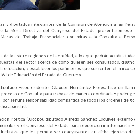
das y diputados integrantes de la Comisión de Atención a las Per
 de la Mesa Directiva del Congreso del Estado, presentaron este 
 Mesas de Trabajo Presenciales con miras a la Consulta a Pers
s de las siete regiones de la entidad, a los que podrán acudir ciud
puestas del sector acerca de cómo quieren ser consultados, diagno
a la educación, y establecer los parámetros que sustenten el marco c
o 464 de Educación del Estado de Guerrero.
diputado vicepresidente, Olaguer Hernández Flores, hizo un llama
l proceso de Consulta para trabajar de manera coordinada y poder ge
d, por ser una responsabilidad compartida de todos los órdenes de go
 discapacidad.
ación Política (Jucopo), diputado Alfredo Sánchez Esquivel, externó
cipales y el Congreso del Estado para proporcionar información y
nclusiva, que les permita ser coadyuvantes en dicho ejercicio de