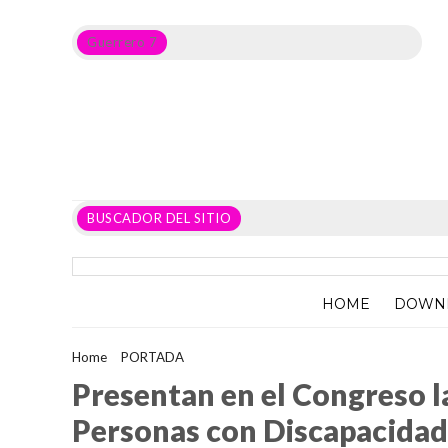
Guerrero 7
Noticias del Estado de Guerrero, Política, Seguridad,
Economía y sobre todo GATOS.
BUSCADOR DEL SITIO
HOME
DOWN
Home
>
PORTADA
>
Presentan en el Congreso la metodología p
Presentan en el Congreso l
Personas con Discapacidad 