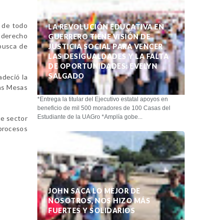
s de todo
LA REVOLUCIÓN EDUCATIVA EN
l derecho
GUERRERO TIENE VISIÓN DE
 busca de
JUSTICIA SOCIAL PARA VENCER
LAS DESIGUALDADES Y LA FALTA
DE OPORTUNIDADES: EVELYN
SALGADO
adeció la
las Mesas
*Entrega la titular del Ejecutivo estatal apoyos en
beneficio de mil 500 moradores de 100 Casas del
Estudiante de la UAGro *Amplía gobe...
te sector
 procesos
JOHN SACA LO MEJOR DE
NOSOTROS, NOS HIZO MÁS
FUERTES Y SOLIDARIOS