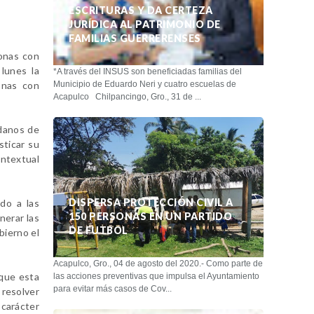
ESCRITURAS Y DA CERTEZA
JURÍDICA AL PATRIMONIO DE
FAMILIAS GUERRERENSES
sonas con
lunes la
*A través del INSUS son beneficiadas familias del
onas con
Municipio de Eduardo Neri y cuatro escuelas de
Acapulco Chilpancingo, Gro., 31 de ...
adanos de
sticar su
ontextual
DISPERSA PROTECCIÓN CIVIL A
do a las
150 PERSONAS EN UN PARTIDO
nerar las
DE FUTBOL
bierno el
Acapulco, Gro., 04 de agosto del 2020.- Como parte de
 que esta
las acciones preventivas que impulsa el Ayuntamiento
para evitar más casos de Cov...
 resolver
 carácter