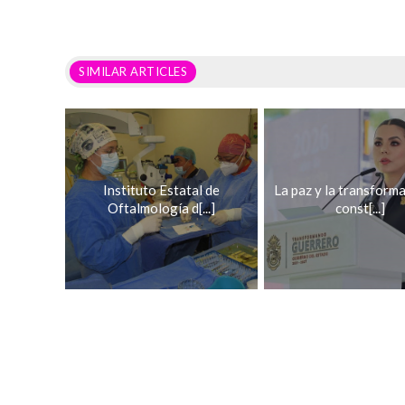
SIMILAR ARTICLES
Instituto Estatal de
La paz y la transform
Oftalmología d[...]
const[...]