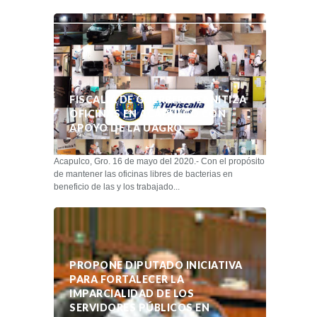
FISCALÍA DE GUERRERO SANITIZA
OFICINAS EN ACAPULCO CON
APOYO DE LA UAGRO
Acapulco, Gro. 16 de mayo del 2020.- Con el propósito
de mantener las oficinas libres de bacterias en
beneficio de las y los trabajado...
PROPONE DIPUTADO INICIATIVA
PARA FORTALECER LA
IMPARCIALIDAD DE LOS
SERVIDORES PÚBLICOS EN