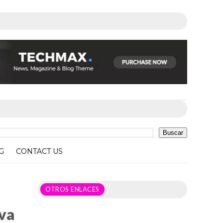
G
CONTACT US
iva
OTROS ENLACES
iva