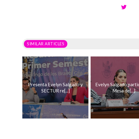
SIMILAR ARTICLES
Presenta Evelyn Salgado y
Evelyn Salgado parti
SECTUR re[...]
Mesa de[...]