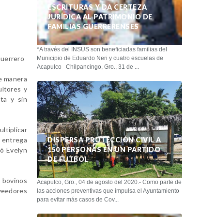
ESCRITURAS Y DA CERTEZA
JURÍDICA AL PATRIMONIO DE
FAMILIAS GUERRERENSES
*A través del INSUS son beneficiadas familias del
Guerrero
Municipio de Eduardo Neri y cuatro escuelas de
Acapulco Chilpancingo, Gro., 31 de ...
de manera
ultores y
ta y sin
ltiplicar
a entrega
DISPERSA PROTECCIÓN CIVIL A
150 PERSONAS EN UN PARTIDO
só Evelyn
DE FUTBOL
s bovinos
Acapulco, Gro., 04 de agosto del 2020.- Como parte de
veedores
las acciones preventivas que impulsa el Ayuntamiento
para evitar más casos de Cov...