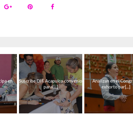
cipa en
Suscribe DIF Acapulco convenio
Analizan en el Cong
para[...]
exhorto par[...]