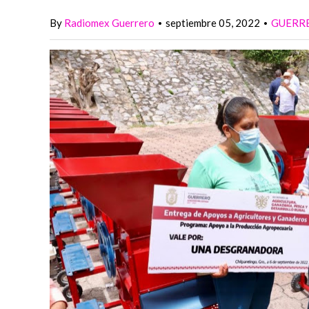
By
Radiomex Guerrero
septiembre 05, 2022
GUERR
•
•