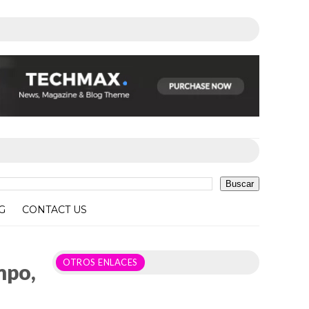
G
CONTACT US
gado
OTROS ENLACES
mpo,