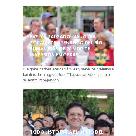
EVELYN SALGADO INAUGURA
ZÓCALO DE ATENANGO DEL RÍO;
SUMAN MÁS DE 70 MDP DE
INVERSIÓN EN OBRAS
*La gobernadora acerca trámites y servicios gratuitos a
familias de la región Norte *"La confianza del pueblo
se honra trabajando y...
TODO LISTO PARA EL INICIO DEL