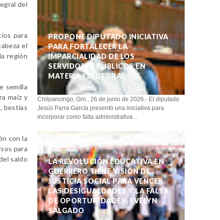
egral del
cios para
PROPONE DIPUTADO INICIATIVA
abeza el
PARA FORTALECER LA
a región
IMPARCIALIDAD DE LOS
SERVIDORES PÚBLICOS EN
MATERIA ELECTORAL
e semilla
ra maíz y
Chilpancingo, Gro., 26 de junio de 2026.- El diputado
, bestias
Jesús Parra García presentó una iniciativa para
incorporar como falta administrativa...
ón con la
rsos para
del saldo
LA REVOLUCIÓN EDUCATIVA EN
GUERRERO TIENE VISIÓN DE
JUSTICIA SOCIAL PARA VENCER
LAS DESIGUALDADES Y LA FALTA
DE OPORTUNIDADES: EVELYN
SALGADO