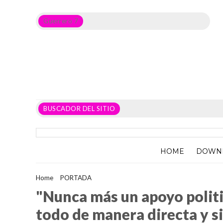
Guerrero 7
Noticias del Estado de Guerrero, Política, Seguridad,
Economía y sobre todo GATOS.
BUSCADOR DEL SITIO
HOME
DOWN
Home
>
PORTADA
>
"Nunca más un apoyo politizado ni condici
"Nunca más un apoyo politi
todo de manera directa y s