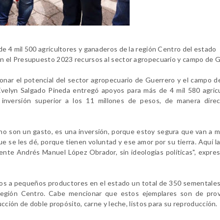
 4 mil 500 agricultores y ganaderos de la región Centro del estado
n el Presupuesto 2023 recursos al sector agropecuario y campo de 
tonar el potencial del sector agropecuario de Guerrero y el campo 
ra Evelyn Salgado Pineda entregó apoyos para más de 4 mil 580 agric
inversión superior a los 11 millones de pesos, de manera direc
no son un gasto, es una inversión, porque estoy segura que van a mu
e se les dé, porque tienen voluntad y ese amor por su tierra. Aquí l
dente Andrés Manuel López Obrador, sin ideologías políticas", expre
dos a pequeños productores en el estado un total de 350 sementale
 región Centro. Cabe mencionar que estos ejemplares son de pro
cción de doble propósito, carne y leche, listos para su reproducción.