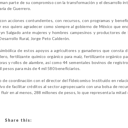
man parte de su compromiso con la transformación y el desarrollo int
aria de Guerrero.
e con acciones contundentes, con recursos, con programas y benefi
 eso quiero agradecer como siempre al gobierno de México que enc
lyn Salgado ante mujeres y hombres campesinos y productores de l
Desarrollo Rural, Jorge Peto Calderón.
simbólica de estos apoyos a agricultores y ganaderos que consta d
o, fertilizante químico orgánico para maíz, fertilizante orgánico pa
oras y rollos de alambre, así como 44 sementales bovinos de registro
l pesos para más de 4 mil 580 beneficiarios.
de coordinación con el director del Fideicomiso Instituido en relaci
tivo de facilitar créditos al sector agropecuario con una bolsa de recu
fluir en al menos, 288 millones de pesos, lo que representa la mitad 
Share this: