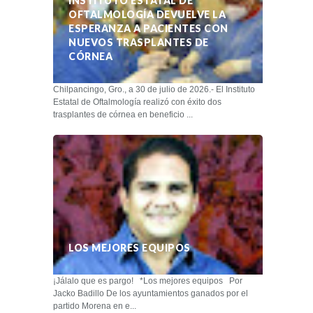
INSTITUTO ESTATAL DE
OFTALMOLOGÍA DEVUELVE LA
ESPERANZA A PACIENTES CON
NUEVOS TRASPLANTES DE
CÓRNEA
Chilpancingo, Gro., a 30 de julio de 2026.- El Instituto
Estatal de Oftalmología realizó con éxito dos
trasplantes de córnea en beneficio ...
LOS MEJORES EQUIPOS
¡Jálalo que es pargo! *Los mejores equipos Por
Jacko Badillo De los ayuntamientos ganados por el
partido Morena en e...