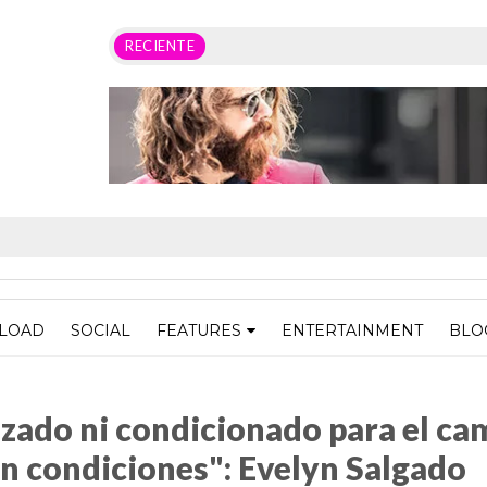
RECIENTE
LOAD
SOCIAL
FEATURES
ENTERTAINMENT
BLO
onado para el campo, todo de manera directa y sin condiciones": Evelyn Sal
zado ni condicionado para el ca
in condiciones": Evelyn Salgado