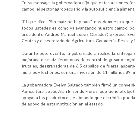
En su mensaje, la gobernadora dijo que estas acciones for
campo, el sector agropecuario y la autosuficiencia aliment
"El que dice: "Sin maíz no hay país", nos demuestra qu
todos ustedes es como va avanzando nuestro campo, por
presidente Andrés Manuel López Obrador", expresó Eve
Centro y el secretario de Agricultura, Ganadería, Pesca y 
Durante este evento, la gobernadora realizó la entrega 
mejorada de maíz, feromonas de control de gusano cogoller
frutales, desgranadoras de 6.5 caballos de fuerza, aspers
mulares y lechones, con una inversión de 11 millones 89 mi
La gobernadora Evelyn Salgado también firmó un convenio 
Agricultura, Jesús Alan Elizondo Flores, que tiene el obje
apoyar a los productores, estimando que el crédito pueda 
de apoyo de esta institución en el estado.