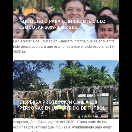
TODO LISTO PARA EL INICIO DEL CICLO
ESOCOLAR 2019-2020: SEG
La Secretaría de Educación Guerrero informa que se encuentra
todo preparado para que este lunes inicie el ciclo escolar 2019-
2020 en...
DISPERSA PROTECCIÓN CIVIL A 150
PERSONAS EN UN PARTIDO DE FUTBOL
Acapulco, Gro., 04 de agosto del 2020.- Como parte de las
acciones preventivas que impulsa el Ayuntamiento para evitar