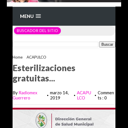
MENU
BUSCADOR DEL SITIO
Home
>
ACAPULCO
>
Esterilizaciones gratuitas...
Esterilizaciones
gratuitas...
By
Radiomex
marzo 14,
ACAPU
Commen
•
•
•
Guerrero
2019
LCO
ts : 0