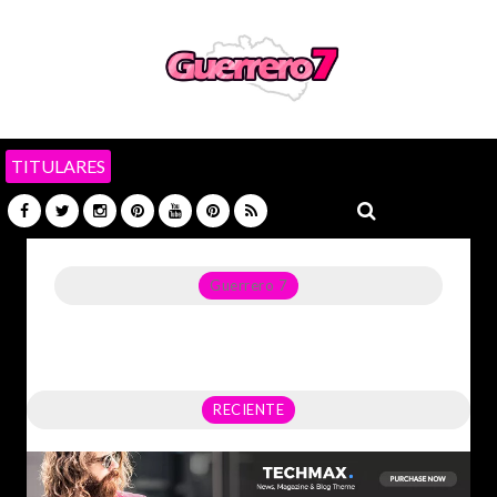
TITULARES
Guerrero 7
Noticias del Estado de Guerrero, Política, Seguridad,
Economía y sobre todo GATOS.
RECIENTE