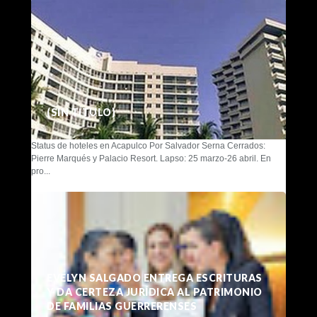
(SIN TÍTULO)
Status de hoteles en Acapulco Por Salvador Serna Cerrados:
Pierre Marqués y Palacio Resort. Lapso: 25 marzo-26 abril. En
pro...
EVELYN SALGADO ENTREGA ESCRITURAS
Y DA CERTEZA JURÍDICA AL PATRIMONIO
DE FAMILIAS GUERRERENSES