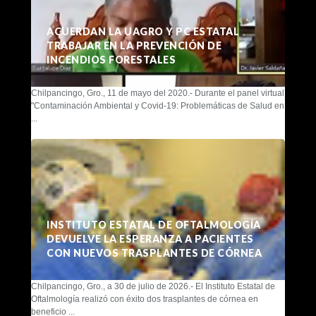
ACUERDAN LA UAGRO Y PC ESTATAL
TRABAJAR EN LA PREVENCIÓN DE
INCENDIOS FORESTALES
Chilpancingo, Gro., 11 de mayo del 2020.- Durante el panel virtual
"Contaminación Ambiental y Covid-19: Problemáticas de Salud en
...
INSTITUTO ESTATAL DE OFTALMOLOGÍA
DEVUELVE LA ESPERANZA A PACIENTES
CON NUEVOS TRASPLANTES DE CÓRNEA
Chilpancingo, Gro., a 30 de julio de 2026.- El Instituto Estatal de
Oftalmología realizó con éxito dos trasplantes de córnea en
beneficio ...