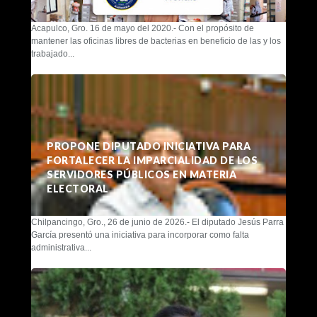
Acapulco, Gro. 16 de mayo del 2020.- Con el propósito de
mantener las oficinas libres de bacterias en beneficio de las y los
trabajado...
PROPONE DIPUTADO INICIATIVA PARA
FORTALECER LA IMPARCIALIDAD DE LOS
SERVIDORES PÚBLICOS EN MATERIA
ELECTORAL
Chilpancingo, Gro., 26 de junio de 2026.- El diputado Jesús Parra
García presentó una iniciativa para incorporar como falta
administrativa...