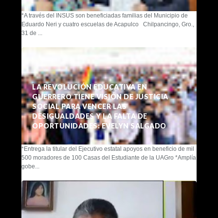
*A través del INSUS son beneficiadas familias del Municipio de
Eduardo Neri y cuatro escuelas de Acapulco Chilpancingo, Gro.,
31 de ...
LA REVOLUCIÓN EDUCATIVA EN
GUERRERO TIENE VISIÓN DE JUSTICIA
SOCIAL PARA VENCER LAS
DESIGUALDADES Y LA FALTA DE
OPORTUNIDADES: EVELYN SALGADO
*Entrega la titular del Ejecutivo estatal apoyos en beneficio de mil
500 moradores de 100 Casas del Estudiante de la UAGro *Amplía
gobe...