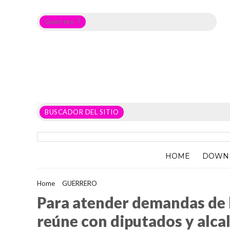
Guerrero 7
Noticias del Estado de Guerrero, Política, Seguridad,
Economía y sobre todo GATOS.
BUSCADOR DEL SITIO
HOME
DOWN
Home
>
GUERRERO
>
Para atender demandas de los guerrerens
Para atender demandas de 
reúne con diputados y alca