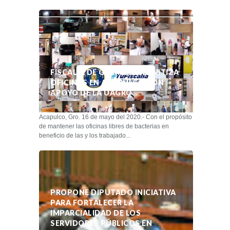
FISCALÍA DE GUERRERO SANITIZA
OFICINAS EN ACAPULCO CON
APOYO DE LA UAGRO
Acapulco, Gro. 16 de mayo del 2020.- Con el propósito
de mantener las oficinas libres de bacterias en
beneficio de las y los trabajado...
PROPONE DIPUTADO INICIATIVA
PARA FORTALECER LA
IMPARCIALIDAD DE LOS
SERVIDORES PÚBLICOS EN