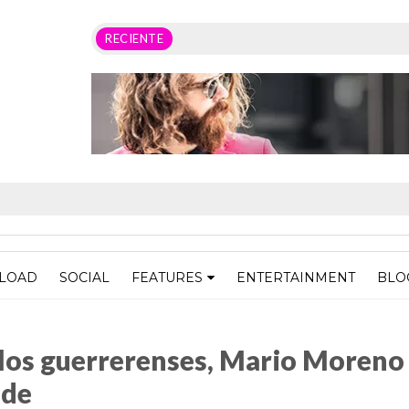
RECIENTE
LOAD
SOCIAL
FEATURES
ENTERTAINMENT
BLO
es, Mario Moreno se reúne con diputados y alcalde
los guerrerenses, Mario Moreno
lde