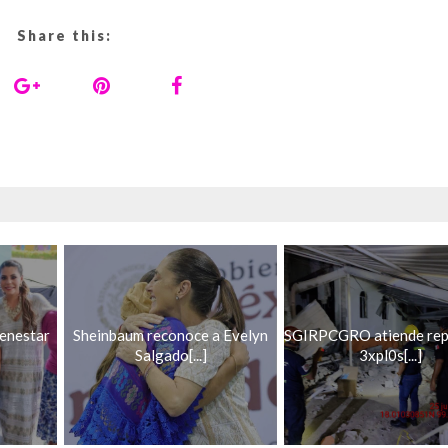
Share this:
ienestar
Sheinbaum reconoce a Evelyn
SGIRPCGRO atiende rep
Salgado[...]
3xpl0s[...]