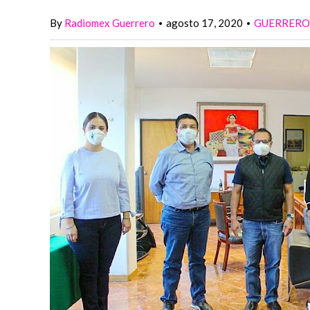
By
Radiomex Guerrero
agosto 17, 2020
GUERRERO
•
•