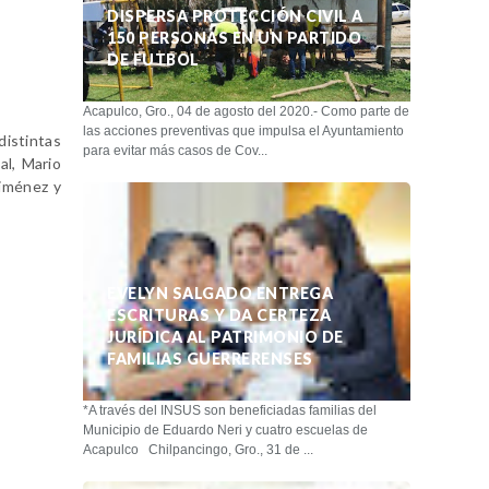
DISPERSA PROTECCIÓN CIVIL A
150 PERSONAS EN UN PARTIDO
DE FUTBOL
Acapulco, Gro., 04 de agosto del 2020.- Como parte de
las acciones preventivas que impulsa el Ayuntamiento
distintas
para evitar más casos de Cov...
al, Mario
Jiménez y
EVELYN SALGADO ENTREGA
ESCRITURAS Y DA CERTEZA
JURÍDICA AL PATRIMONIO DE
FAMILIAS GUERRERENSES
*A través del INSUS son beneficiadas familias del
Municipio de Eduardo Neri y cuatro escuelas de
Acapulco Chilpancingo, Gro., 31 de ...