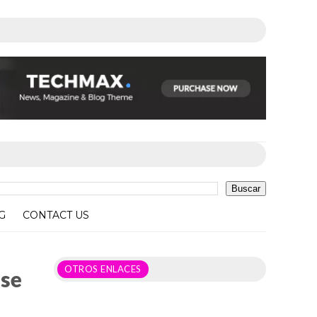
G
CONTACT US
OTROS ENLACES
 se