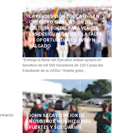
LA REVOLUCIÓN EDUCATIVA EN
GUERRERO TIENE VISIÓN DE
JUSTICIA SOCIAL PARA VENCER
LAS DESIGUALDADES Y LA FALTA
DE OPORTUNIDADES: EVELYN
SALGADO
*Entrega la titular del Ejecutivo estatal apoyos en
beneficio de mil 500 moradores de 100 Casas del
Estudiante de la UAGro *Amplía gobe...
ontacto
JOHN SACA LO MEJOR DE
NOSOTROS, NOS HIZO MÁS
FUERTES Y SOLIDARIOS