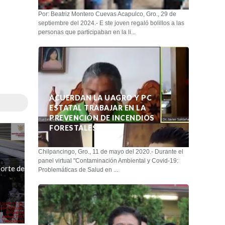
Por: Beatriz Montero Cuevas Acapulco, Gro., 29 de
septiembre del 2024.- E ste joven regaló bolillos a las
personas que participaban en la li...
ACUERDAN LA UAGRO Y PC
ESTATAL TRABAJAR EN LA
PREVENCIÓN DE INCENDIOS
FORESTALES
Chilpancingo, Gro., 11 de mayo del 2020.- Durante el
panel virtual "Contaminación Ambiental y Covid-19:
orte de
Problemáticas de Salud en ...