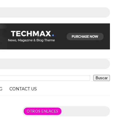
G
CONTACT US
OTROS ENLACES