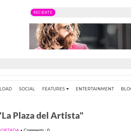
RECIENTE
LOAD
SOCIAL
FEATURES
ENTERTAINMENT
BLO
tista"
La Plaza del Artista"
PORTADA
Comments : 0
•