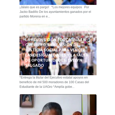
¡Jálalo que es pargo! *Los mejores equipos Por
Jacko Badillo De los ayuntamientos ganados por el
partido Morena en e...
LA REVOLUCIÓN EDUCATIVA EN
GUERRERO TIENE VISIÓN DE
JUSTICIA SOCIAL PARA VENCER
LAS DESIGUALDADES Y LA FALTA
DE OPORTUNIDADES: EVELYN
SALGADO
*Entrega la titular del Ejecutivo estatal apoyos en
beneficio de mil 500 moradores de 100 Casas del
Estudiante de la UAGro *Amplía gobe...