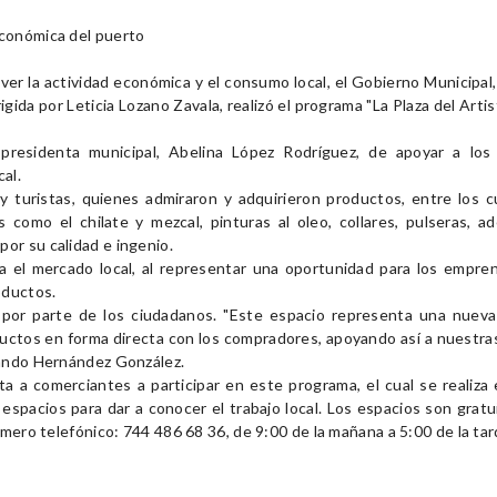
económica del puerto
ver la actividad económica y el consumo local, el Gobierno Municipal,
gida por Leticia Lozano Zavala, realizó el programa "La Plaza del Artist
presidenta municipal, Abelina López Rodríguez, de apoyar a los a
al.
 y turistas, quienes admiraron y adquirieron productos, entre los c
s como el chilate y mezcal, pinturas al
oleo
, collares, pulseras, 
or su calidad e ingenio.
ara el mercado local, al representar una oportunidad para los empr
oductos.
or parte de los ciudadanos. "Este espacio representa una nueva
ctos en forma directa con los compradores, apoyando así a nuestras
nando Hernández González.
ta a comerciantes a participar en este programa, el cual se realiza 
espacios para dar a conocer el trabajo local.
Los espacios son gratu
úmero telefónico: 744 486 68 36, de 9:00 de la mañana a 5:00 de la tar