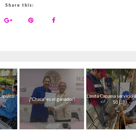
Share this:
capulco
Limita Capama servicio 
¡"Chaca" es el ganador!
50 [...]