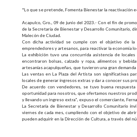
*Lo que se pretende, Fomenta Bienestar la reactivación 
Acapulco, Gro., 09 de junio del 2023.- Con el fin de promo
de la Secretaría de Bienestar y Desarrollo Comunitario, diri
Malecón de Ciudad.
Con dicha actividad se cumple con el objetivo de la 
emprendedores y artesanos, para reactivar la economía loc
La exhibición tuvo una concurrida asistencia de locales
encontraron bolsas, calzado y ropa, alimentos y bebida
artesanías acapulqueñas, que tuvieron una gran demanda p
Las ventas en La Plaza del Artista son significativas p
locales de generar ingresos extras y dar a conocer sus pr
De acuerdo con vendedores, se tuvo buena respuesta p
oportunidad para nosotros, que ofertamos nuestros produ
y llevando un ingreso extra", expuso el comerciante, Fer
La Secretaría de Bienestar y Desarrollo Comunitario invi
viernes de cada mes, cumpliendo con el objetivo de abrir 
pueden adquirir en la Dirección de Cultura, a través del n