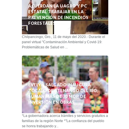
ACUERDAN LA UAGRO Y PC
ESTATAL TRABAJAR EN LA
PREVENCIÓN DE INCENDIOS
FORESTALES
Chilpancingo, Gro., 11 de mayo del 2020.- Durante el
panel virtual "Contaminación Ambiental y Covid-19:
Problemáticas de Salud en ...
EVELYN SALGADO INAUGURA
ZÓCALO DE ATENANGO DEL RÍO;
SUMAN MÁS DE 70 MDP DE
INVERSIÓN EN OBRAS
*La gobernadora acerca trámites y servicios gratuitos a
familias de la región Norte *"La confianza del pueblo
se honra trabajando y...