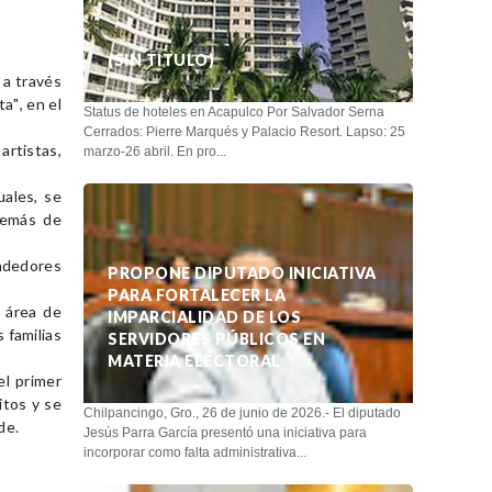
(SIN TÍTULO)
 a través
a", en el
Status de hoteles en Acapulco Por Salvador Serna
Cerrados: Pierre Marqués y Palacio Resort. Lapso: 25
rtistas,
marzo-26 abril. En pro...
uales, se
además de
endedores
PROPONE DIPUTADO INICIATIVA
PARA FORTALECER LA
 área de
IMPARCIALIDAD DE LOS
 familias
SERVIDORES PÚBLICOS EN
MATERIA ELECTORAL
el primer
itos y se
Chilpancingo, Gro., 26 de junio de 2026.- El diputado
de.
Jesús Parra García presentó una iniciativa para
incorporar como falta administrativa...