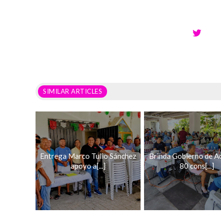
SIMILAR ARTICLES
Entrega Marco Tulio Sánchez
Brinda Gobierno de A
apoyo a[...]
80 cons[...]