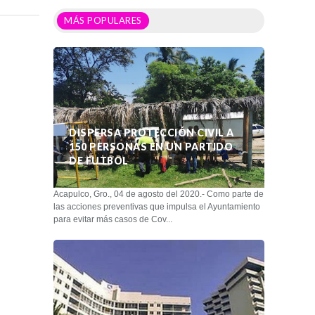
MÁS POPULARES
DISPERSA PROTECCIÓN CIVIL A
150 PERSONAS EN UN PARTIDO
DE FUTBOL
Acapulco, Gro., 04 de agosto del 2020.- Como parte de
las acciones preventivas que impulsa el Ayuntamiento
para evitar más casos de Cov...