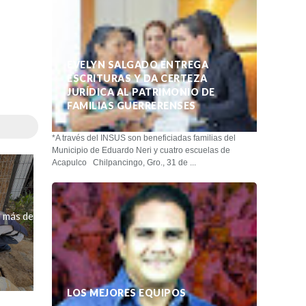
EVELYN SALGADO ENTREGA
ESCRITURAS Y DA CERTEZA
JURÍDICA AL PATRIMONIO DE
FAMILIAS GUERRERENSES
*A través del INSUS son beneficiadas familias del
Municipio de Eduardo Neri y cuatro escuelas de
Acapulco Chilpancingo, Gro., 31 de ...
a más de
LOS MEJORES EQUIPOS