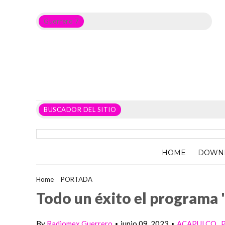
Guerrero 7
Noticias del Estado de Guerrero, Política, Seguridad,
Economía y sobre todo GATOS.
BUSCADOR DEL SITIO
HOME
DOWN
Home
>
PORTADA
>
Todo un éxito el programa "La Plaza del Ar
Todo un éxito el programa "
By
Radiomex Guerrero
junio 09, 2023
ACAPULCO
•
•