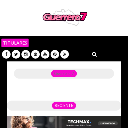
TITULARES
Guerrero 7
Noticias del Estado de Guerrero, Política, Seguridad,
Economía y sobre todo GATOS.
RECIENTE