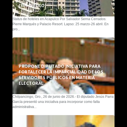
(SIN TÍTULO)
Status de hoteles en Acapulco Por Salvador Serna Cerrados:
Pierre Marqués y Palacio Resort. Lapso: 25 marzo-26 abril. En
pro...
PROPONE DIPUTADO INICIATIVA PARA
FORTALECER LA IMPARCIALIDAD DE LOS
SERVIDORES PÚBLICOS EN MATERIA
ELECTORAL
Chilpancingo, Gro., 26 de junio de 2026.- El diputado Jesús Parra
García presentó una iniciativa para incorporar como falta
administrativa...