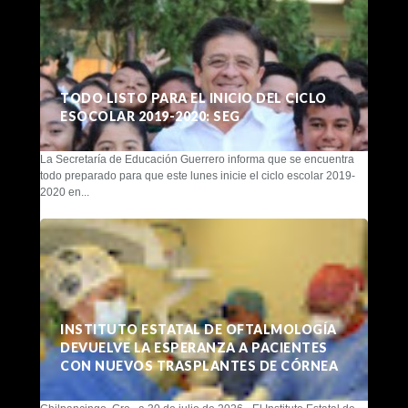
TODO LISTO PARA EL INICIO DEL CICLO
ESOCOLAR 2019-2020: SEG
La Secretaría de Educación Guerrero informa que se encuentra
todo preparado para que este lunes inicie el ciclo escolar 2019-
2020 en...
INSTITUTO ESTATAL DE OFTALMOLOGÍA
DEVUELVE LA ESPERANZA A PACIENTES
CON NUEVOS TRASPLANTES DE CÓRNEA