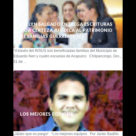
EVELYN SALGADO ENTREGA ESCRITURAS
Y DA CERTEZA JURÍDICA AL PATRIMONIO
DE FAMILIAS GUERRERENSES
*A través del INSUS son beneficiadas familias del Municipio de
Eduardo Neri y cuatro escuelas de Acapulco Chilpancingo, Gro.,
31 de ...
LOS MEJORES EQUIPOS
¡Jálalo que es pargo! *Los mejores equipos Por Jacko Badillo