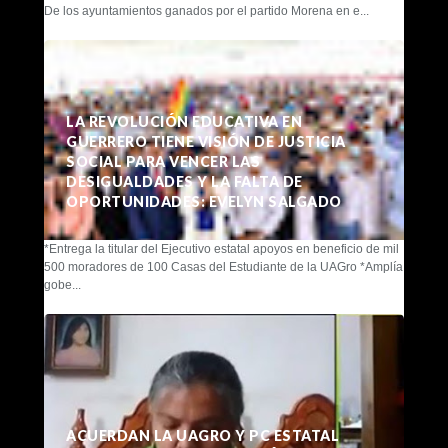
De los ayuntamientos ganados por el partido Morena en e...
LA REVOLUCIÓN EDUCATIVA EN
GUERRERO TIENE VISIÓN DE JUSTICIA
SOCIAL PARA VENCER LAS
DESIGUALDADES Y LA FALTA DE
OPORTUNIDADES: EVELYN SALGADO
*Entrega la titular del Ejecutivo estatal apoyos en beneficio de mil
500 moradores de 100 Casas del Estudiante de la UAGro *Amplía
gobe...
ACUERDAN LA UAGRO Y PC ESTATAL