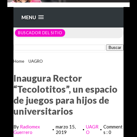
MENU
BUSCADOR DEL SITIO
Home
>
UAGRO
>
Inaugura Rector “Tecolotitos”, un espacio
de juegos para hijos de universitarios
Inaugura Rector
“Tecolotitos”, un espacio
de juegos para hijos de
universitarios
By
Radiomex
marzo 15,
UAGR
Comment
•
•
•
Guerrero
2019
O
s : 0