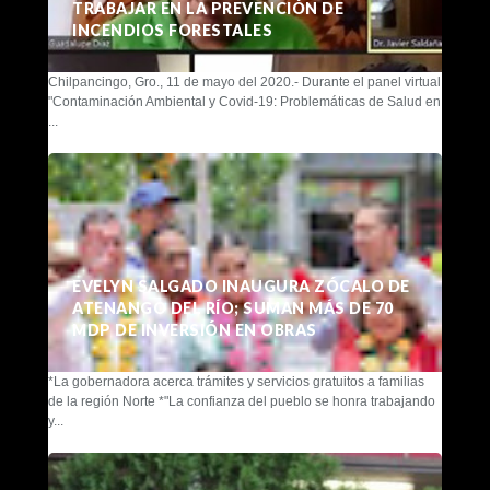
TRABAJAR EN LA PREVENCIÓN DE
INCENDIOS FORESTALES
Chilpancingo, Gro., 11 de mayo del 2020.- Durante el panel virtual
"Contaminación Ambiental y Covid-19: Problemáticas de Salud en
...
EVELYN SALGADO INAUGURA ZÓCALO DE
ATENANGO DEL RÍO; SUMAN MÁS DE 70
MDP DE INVERSIÓN EN OBRAS
*La gobernadora acerca trámites y servicios gratuitos a familias
de la región Norte *"La confianza del pueblo se honra trabajando
y...