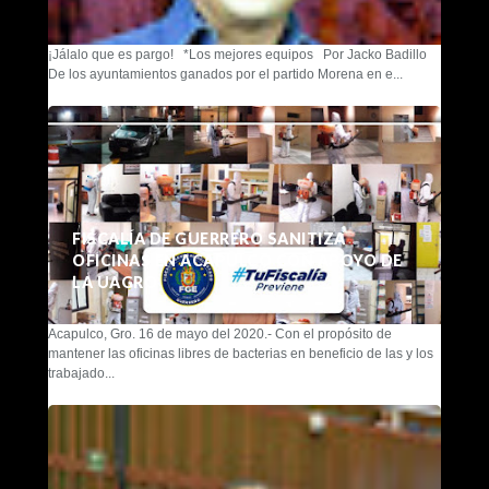
¡Jálalo que es pargo! *Los mejores equipos Por Jacko Badillo
De los ayuntamientos ganados por el partido Morena en e...
FISCALÍA DE GUERRERO SANITIZA
OFICINAS EN ACAPULCO CON APOYO DE
LA UAGRO
Acapulco, Gro. 16 de mayo del 2020.- Con el propósito de
mantener las oficinas libres de bacterias en beneficio de las y los
trabajado...