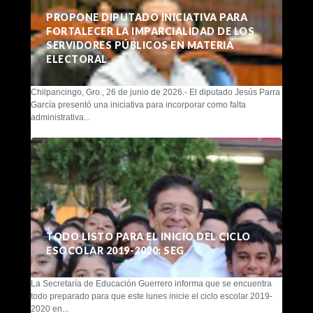
PROPONE DIPUTADO INICIATIVA PARA
FORTALECER LA IMPARCIALIDAD DE LOS
SERVIDORES PÚBLICOS EN MATERIA
ELECTORAL
Chilpancingo, Gro., 26 de junio de 2026.- El diputado Jesús Parra
García presentó una iniciativa para incorporar como falta
administrativa...
TODO LISTO PARA EL INICIO DEL CICLO
ESOCOLAR 2019-2020: SEG
La Secretaría de Educación Guerrero informa que se encuentra
todo preparado para que este lunes inicie el ciclo escolar 2019-
2020 en...