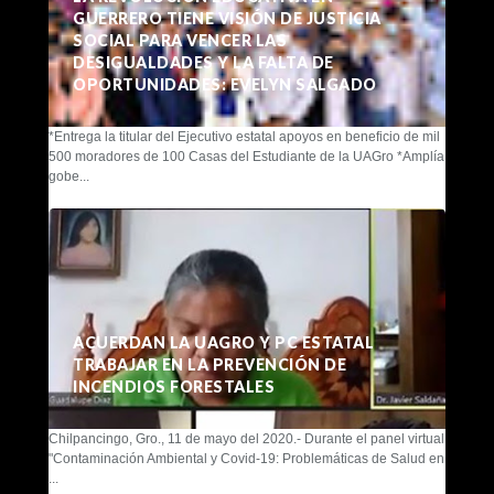
GUERRERO TIENE VISIÓN DE JUSTICIA
SOCIAL PARA VENCER LAS
DESIGUALDADES Y LA FALTA DE
OPORTUNIDADES: EVELYN SALGADO
*Entrega la titular del Ejecutivo estatal apoyos en beneficio de mil
500 moradores de 100 Casas del Estudiante de la UAGro *Amplía
gobe...
ACUERDAN LA UAGRO Y PC ESTATAL
TRABAJAR EN LA PREVENCIÓN DE
INCENDIOS FORESTALES
Chilpancingo, Gro., 11 de mayo del 2020.- Durante el panel virtual
"Contaminación Ambiental y Covid-19: Problemáticas de Salud en
...