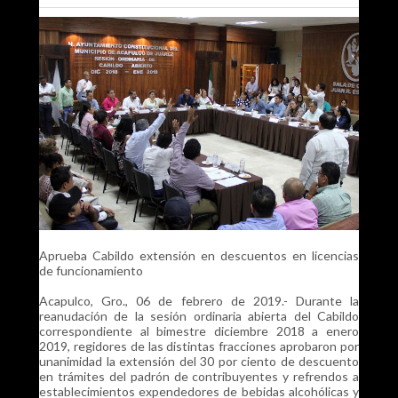
Aprueba Cabildo extensión en descuentos en licencias
de funcionamiento
Acapulco, Gro., 06 de febrero de 2019.- Durante la
reanudación de la sesión ordinaria abierta del Cabildo
correspondiente al bimestre diciembre 2018 a enero
2019, regidores de las distintas fracciones aprobaron por
unanimidad la extensión del 30 por ciento de descuento
en trámites del padrón de contribuyentes y refrendos a
establecimientos expendedores de bebidas alcohólicas y