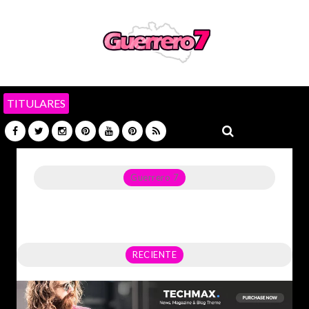
TITULARES
Guerrero 7
Noticias del Estado de Guerrero, Política, Seguridad,
Economía y sobre todo GATOS.
RECIENTE