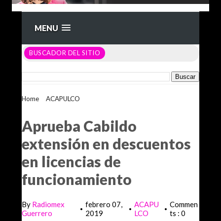
MENU
BUSCADOR DEL SITIO
Home
>
ACAPULCO
>
Aprueba Cabildo extensión en
descuentos en licencias de funcionamiento
Aprueba Cabildo
extensión en descuentos
en licencias de
funcionamiento
By
Radiomex
febrero 07,
ACAPU
Commen
•
•
•
Guerrero
2019
LCO
ts : 0