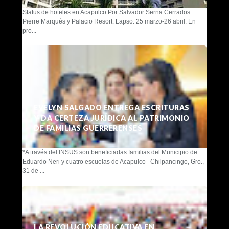
Status de hoteles en Acapulco Por Salvador Serna Cerrados:
Pierre Marqués y Palacio Resort. Lapso: 25 marzo-26 abril. En
pro...
EVELYN SALGADO ENTREGA ESCRITURAS
Y DA CERTEZA JURÍDICA AL PATRIMONIO
DE FAMILIAS GUERRERENSES
*A través del INSUS son beneficiadas familias del Municipio de
Eduardo Neri y cuatro escuelas de Acapulco Chilpancingo, Gro.,
31 de ...
LA REVOLUCIÓN EDUCATIVA EN