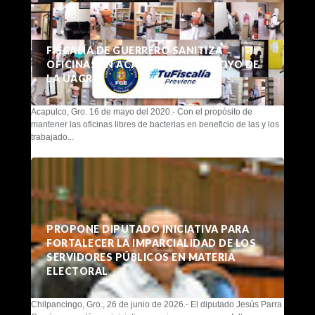
FISCALÍA DE GUERRERO SANITIZA
OFICINAS EN ACAPULCO CON APOYO DE
LA UAGRO
Acapulco, Gro. 16 de mayo del 2020.- Con el propósito de
mantener las oficinas libres de bacterias en beneficio de las y los
trabajado...
PROPONE DIPUTADO INICIATIVA PARA
FORTALECER LA IMPARCIALIDAD DE LOS
SERVIDORES PÚBLICOS EN MATERIA
ELECTORAL
Chilpancingo, Gro., 26 de junio de 2026.- El diputado Jesús Parra