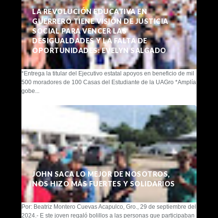
LA REVOLUCIÓN EDUCATIVA EN
GUERRERO TIENE VISIÓN DE JUSTICIA
SOCIAL PARA VENCER LAS
DESIGUALDADES Y LA FALTA DE
OPORTUNIDADES: EVELYN SALGADO
*Entrega la titular del Ejecutivo estatal apoyos en beneficio de mil
500 moradores de 100 Casas del Estudiante de la UAGro *Amplía
gobe...
JOHN SACA LO MEJOR DE NOSOTROS,
NOS HIZO MÁS FUERTES Y SOLIDARIOS
Por: Beatriz Montero Cuevas Acapulco, Gro., 29 de septiembre del
2024.- E ste joven regaló bolillos a las personas que participaban