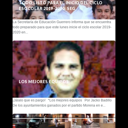
TODO LISTO PARA EL INICIO DEL CICLO
ESOCOLAR 2019-2020: SEG
La Secretaría de Educación Guerrero informa que se encuentra
todo preparado para que este lunes inicie el ciclo escolar 2019-
2020 en...
LOS MEJORES EQUIPOS
¡Jálalo que es pargo! *Los mejores equipos Por Jacko Badillo
De los ayuntamientos ganados por el partido Morena en e...