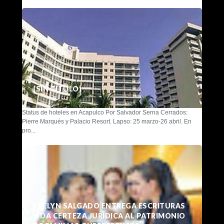
(SIN TÍTULO)
Status de hoteles en Acapulco Por Salvador Serna Cerrados:
Pierre Marqués y Palacio Resort. Lapso: 25 marzo-26 abril. En
pro...
EVELYN SALGADO ENTREGA ESCRITURAS
Y DA CERTEZA JURÍDICA AL PATRIMONIO