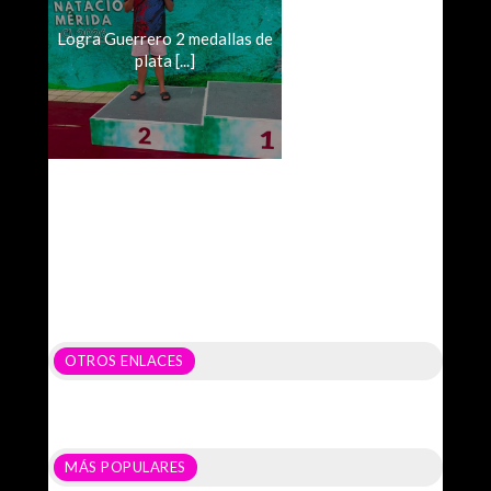
Logra Guerrero 2 medallas de
plata [...]
OTROS ENLACES
MÁS POPULARES