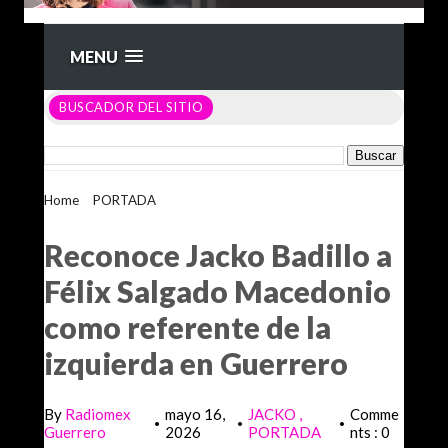
MENU
BUSCADOR DEL SITIO
Home
>
PORTADA
>
Reconoce Jacko Badillo a Félix Salgado
Macedonio como referente de la izquierda en Guerrero
Reconoce Jacko Badillo a
Félix Salgado Macedonio
como referente de la
izquierda en Guerrero
By
Radiomex
mayo 16,
JACKO
Comme
•
•
•
Guerrero
2026
PORTADA
nts : 0