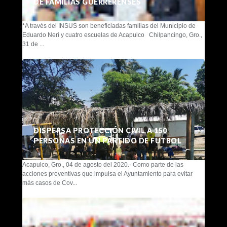
DE FAMILIAS GUERRERENSES
*A través del INSUS son beneficiadas familias del Municipio de
Eduardo Neri y cuatro escuelas de Acapulco Chilpancingo, Gro.,
31 de ...
DISPERSA PROTECCIÓN CIVIL A 150
PERSONAS EN UN PARTIDO DE FUTBOL
Acapulco, Gro., 04 de agosto del 2020.- Como parte de las
acciones preventivas que impulsa el Ayuntamiento para evitar
más casos de Cov...