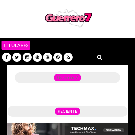
TITULARES
Guerrero 7
Noticias del Estado de Guerrero, Política, Seguridad,
Economía y sobre todo GATOS.
RECIENTE