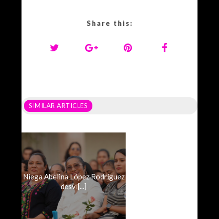
Share this:
SIMILAR ARTICLES
Niega Abelina López Rodríguez
desví[...]