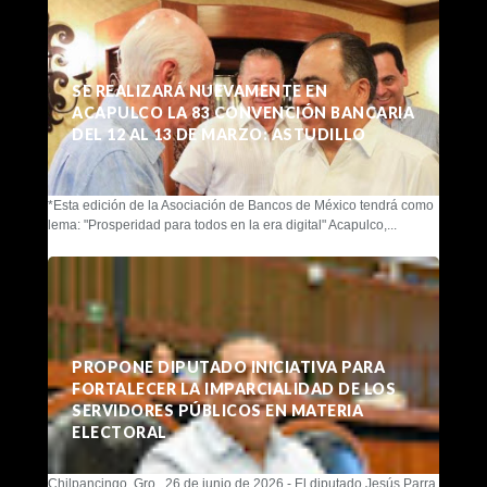
SE REALIZARÁ NUEVAMENTE EN
ACAPULCO LA 83 CONVENCIÓN BANCARIA
DEL 12 AL 13 DE MARZO: ASTUDILLO
*Esta edición de la Asociación de Bancos de México tendrá como
lema: "Prosperidad para todos en la era digital" Acapulco,...
PROPONE DIPUTADO INICIATIVA PARA
FORTALECER LA IMPARCIALIDAD DE LOS
SERVIDORES PÚBLICOS EN MATERIA
ELECTORAL
Chilpancingo, Gro., 26 de junio de 2026.- El diputado Jesús Parra