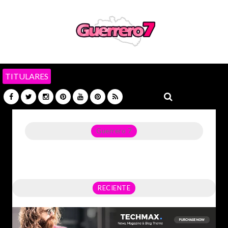
TITULARES
Guerrero 7
Noticias del Estado de Guerrero, Política, Seguridad,
Economía y sobre todo GATOS.
RECIENTE