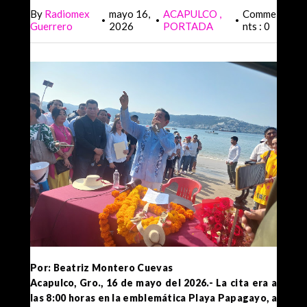
By
Radiomex
mayo 16,
ACAPULCO
Comme
•
•
•
Guerrero
2026
PORTADA
nts : 0
Por: Beatriz Montero Cuevas
Acapulco, Gro., 16 de mayo del 2026.- La cita era a
las 8:00 horas en la emblemática Playa Papagayo, a