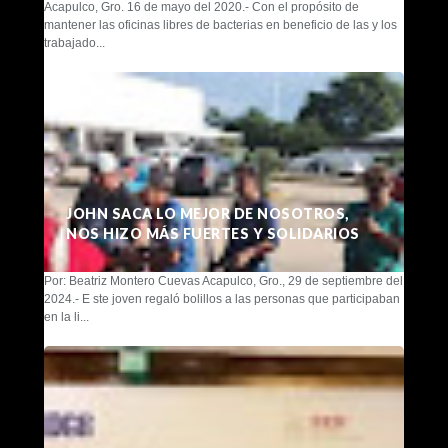
Acapulco, Gro. 16 de mayo del 2020.- Con el propósito de
mantener las oficinas libres de bacterias en beneficio de las y los
trabajado...
JOHN SACA LO MEJOR DE NOSOTROS,
NOS HIZO MÁS FUERTES Y SOLIDARIOS
Por: Beatriz Montero Cuevas Acapulco, Gro., 29 de septiembre del
2024.- E ste joven regaló bolillos a las personas que participaban
en la li...