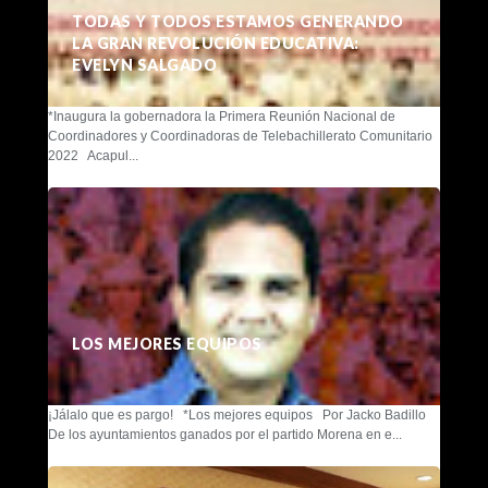
TODAS Y TODOS ESTAMOS GENERANDO
LA GRAN REVOLUCIÓN EDUCATIVA:
EVELYN SALGADO
*Inaugura la gobernadora la Primera Reunión Nacional de
Coordinadores y Coordinadoras de Telebachillerato Comunitario
2022 Acapul...
LOS MEJORES EQUIPOS
¡Jálalo que es pargo! *Los mejores equipos Por Jacko Badillo
De los ayuntamientos ganados por el partido Morena en e...