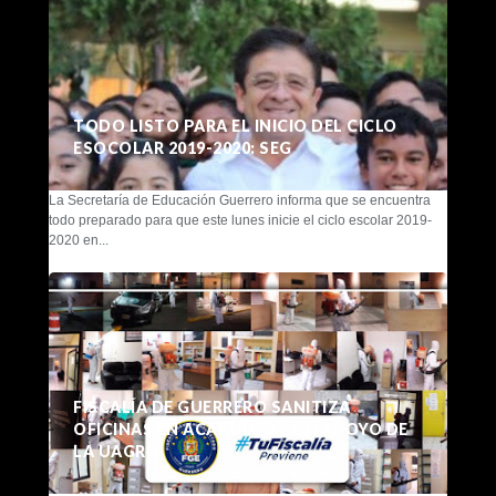
TODO LISTO PARA EL INICIO DEL CICLO
ESOCOLAR 2019-2020: SEG
La Secretaría de Educación Guerrero informa que se encuentra
todo preparado para que este lunes inicie el ciclo escolar 2019-
2020 en...
FISCALÍA DE GUERRERO SANITIZA
OFICINAS EN ACAPULCO CON APOYO DE
LA UAGRO