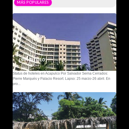
MÁS POPULARES
(SIN TÍTULO)
Status de hoteles en Acapulco Por Salvador Serna Cerrados:
Pierre Marqués y Palacio Resort. Lapso: 25 marzo-26 abril. En
pro...