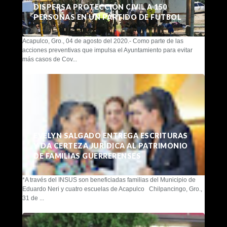
DISPERSA PROTECCIÓN CIVIL A 150
PERSONAS EN UN PARTIDO DE FUTBOL
Acapulco, Gro., 04 de agosto del 2020.- Como parte de las
acciones preventivas que impulsa el Ayuntamiento para evitar
más casos de Cov...
EVELYN SALGADO ENTREGA ESCRITURAS
Y DA CERTEZA JURÍDICA AL PATRIMONIO
DE FAMILIAS GUERRERENSES
*A través del INSUS son beneficiadas familias del Municipio de
Eduardo Neri y cuatro escuelas de Acapulco Chilpancingo, Gro.,
31 de ...