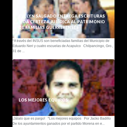
EVELYN SALGADO ENTREGA ESCRITURAS
Y DA CERTEZA JURÍDICA AL PATRIMONIO
DE FAMILIAS GUERRERENSES
*A través del INSUS son beneficiadas familias del Municipio de
Eduardo Neri y cuatro escuelas de Acapulco Chilpancingo, Gro.,
31 de ...
LOS MEJORES EQUIPOS
¡Jálalo que es pargo! *Los mejores equipos Por Jacko Badillo
De los ayuntamientos ganados por el partido Morena en e...