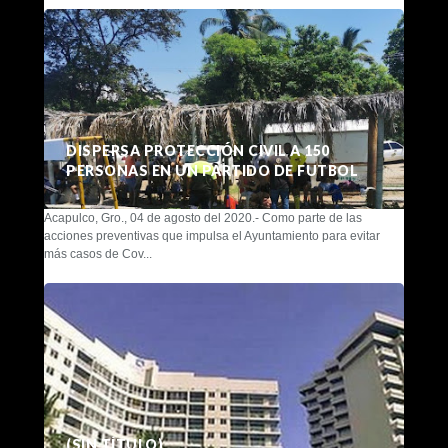
DISPERSA PROTECCIÓN CIVIL A 150
PERSONAS EN UN PARTIDO DE FUTBOL
Acapulco, Gro., 04 de agosto del 2020.- Como parte de las
acciones preventivas que impulsa el Ayuntamiento para evitar
más casos de Cov...
(SIN TÍTULO)