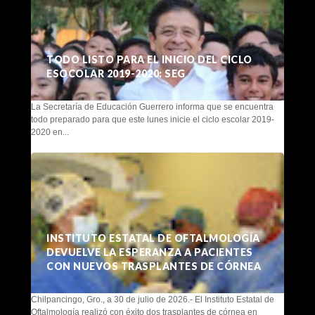
TODO LISTO PARA EL INICIO DEL CICLO
ESOCOLAR 2019-2020: SEG
La Secretaría de Educación Guerrero informa que se encuentra
todo preparado para que este lunes inicie el ciclo escolar 2019-
2020 en...
INSTITUTO ESTATAL DE OFTALMOLOGÍA
DEVUELVE LA ESPERANZA A PACIENTES
CON NUEVOS TRASPLANTES DE CÓRNEA
Chilpancingo, Gro., a 30 de julio de 2026.- El Instituto Estatal de
Oftalmología realizó con éxito dos trasplantes de córnea en