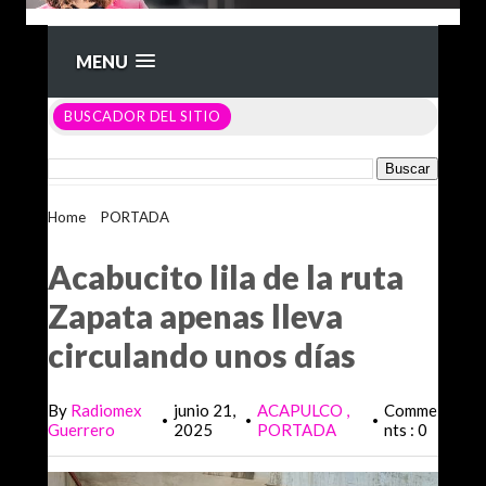
MENU
BUSCADOR DEL SITIO
Home
>
PORTADA
>
Acabucito lila de la ruta Zapata apenas
lleva circulando unos días
Acabucito lila de la ruta
Zapata apenas lleva
circulando unos días
By
Radiomex
junio 21,
ACAPULCO
Comme
•
•
•
Guerrero
2025
PORTADA
nts : 0