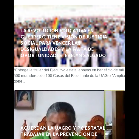
LA REVOLUCIÓN EDUCATIVA EN
GUERRERO TIENE VISIÓN DE JUSTICIA
SOCIAL PARA VENCER LAS
DESIGUALDADES Y LA FALTA DE
OPORTUNIDADES: EVELYN SALGADO
*Entrega la titular del Ejecutivo estatal apoyos en beneficio de mil
500 moradores de 100 Casas del Estudiante de la UAGro *Amplía
gobe...
ACUERDAN LA UAGRO Y PC ESTATAL
TRABAJAR EN LA PREVENCIÓN DE