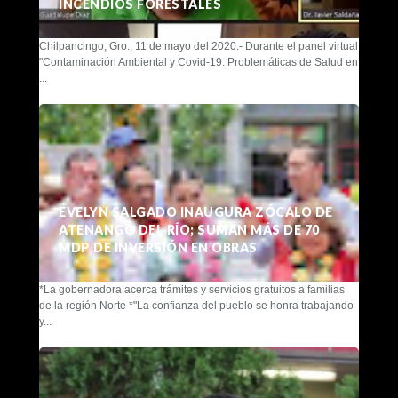
INCENDIOS FORESTALES
Chilpancingo, Gro., 11 de mayo del 2020.- Durante el panel virtual
"Contaminación Ambiental y Covid-19: Problemáticas de Salud en
...
EVELYN SALGADO INAUGURA ZÓCALO DE
ATENANGO DEL RÍO; SUMAN MÁS DE 70
MDP DE INVERSIÓN EN OBRAS
*La gobernadora acerca trámites y servicios gratuitos a familias
de la región Norte *"La confianza del pueblo se honra trabajando
y...