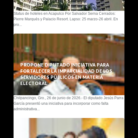
Status de hoteles en Acapulco Por Salvador Serna Cerrados:
Pierre Marqués y Palacio Resort. Lapso: 25 marzo-26 abril. En
pro...
PROPONE DIPUTADO INICIATIVA PARA
FORTALECER LA IMPARCIALIDAD DE LOS
SERVIDORES PÚBLICOS EN MATERIA
ELECTORAL
Chilpancingo, Gro., 26 de junio de 2026.- El diputado Jesús Parra
García presentó una iniciativa para incorporar como falta
administrativa...