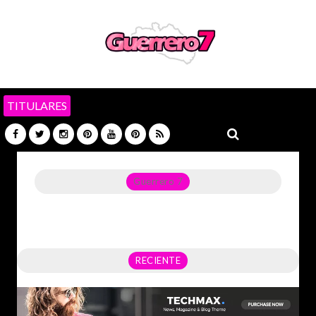
TITULARES
Guerrero 7
Noticias del Estado de Guerrero, Política, Seguridad,
Economía y sobre todo GATOS.
RECIENTE