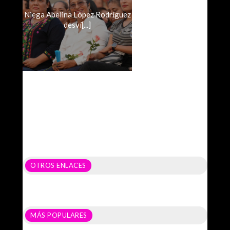
Niega Abelina López Rodríguez
desví[...]
OTROS ENLACES
MÁS POPULARES