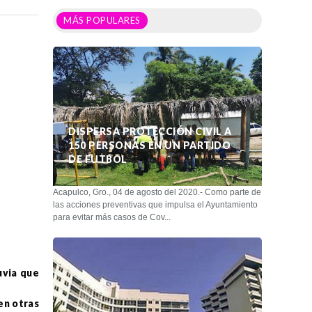
MÁS POPULARES
DISPERSA PROTECCIÓN CIVIL A
150 PERSONAS EN UN PARTIDO
DE FUTBOL
Acapulco, Gro., 04 de agosto del 2020.- Como parte de
las acciones preventivas que impulsa el Ayuntamiento
para evitar más casos de Cov...
uvia que
 en otras