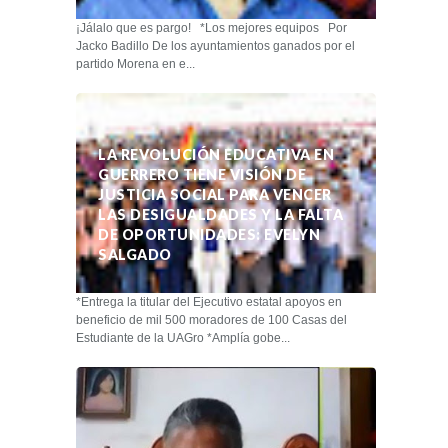
¡Jálalo que es pargo! *Los mejores equipos Por
Jacko Badillo De los ayuntamientos ganados por el
partido Morena en e...
LA REVOLUCIÓN EDUCATIVA EN
GUERRERO TIENE VISIÓN DE
JUSTICIA SOCIAL PARA VENCER
LAS DESIGUALDADES Y LA FALTA
DE OPORTUNIDADES: EVELYN
SALGADO
*Entrega la titular del Ejecutivo estatal apoyos en
beneficio de mil 500 moradores de 100 Casas del
Estudiante de la UAGro *Amplía gobe...