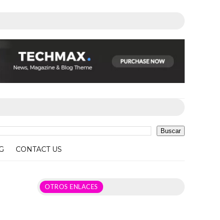
G
CONTACT US
OTROS ENLACES