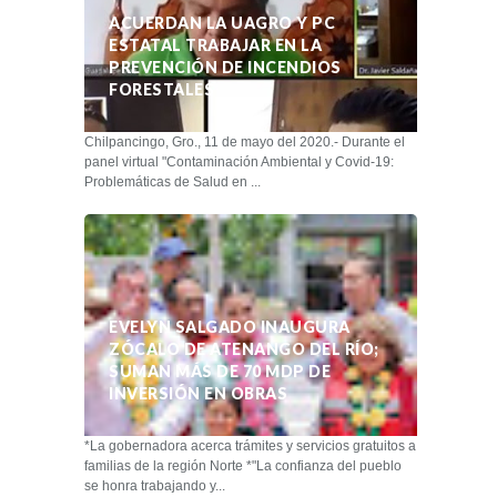
ACUERDAN LA UAGRO Y PC
ESTATAL TRABAJAR EN LA
PREVENCIÓN DE INCENDIOS
FORESTALES
Chilpancingo, Gro., 11 de mayo del 2020.- Durante el
panel virtual "Contaminación Ambiental y Covid-19:
Problemáticas de Salud en ...
EVELYN SALGADO INAUGURA
ZÓCALO DE ATENANGO DEL RÍO;
SUMAN MÁS DE 70 MDP DE
INVERSIÓN EN OBRAS
*La gobernadora acerca trámites y servicios gratuitos a
familias de la región Norte *"La confianza del pueblo
se honra trabajando y...