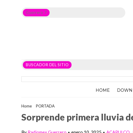
Guerrero 7
Noticias del Estado de Guerrero, Política, Seguridad,
Economía y sobre todo GATOS.
BUSCADOR DEL SITIO
HOME
DOWN
Home
>
PORTADA
>
Sorprende primera lluvia del año a acapul
Sorprende primera lluvia d
By
Radiomex Guerrero
enero 10, 2025
ACAPULCO
•
•