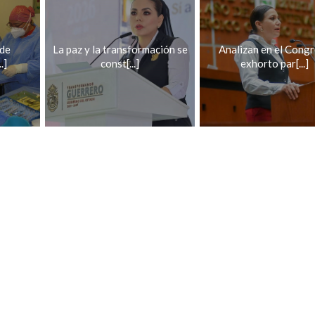
 de
La paz y la transformación se
Analizan en el Cong
.]
const[...]
exhorto par[...]