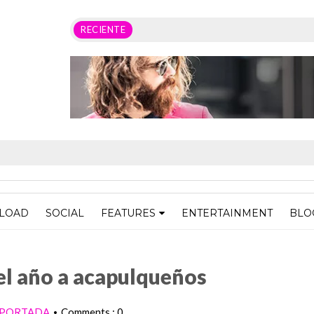
RECIENTE
LOAD
SOCIAL
FEATURES
ENTERTAINMENT
BLO
queños
el año a acapulqueños
PORTADA
Comments : 0
•