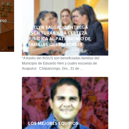
reso
EVELYN SALGADO ENTREGA
ESCRITURAS Y DA CERTEZA
JURÍDICA AL PATRIMONIO DE
FAMILIAS GUERRERENSES
*A través del INSUS son beneficiadas familias del
Municipio de Eduardo Neri y cuatro escuelas de
Acapulco Chilpancingo, Gro., 31 de ...
LOS MEJORES EQUIPOS