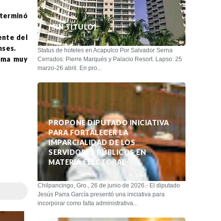
 terminó
(SIN TÍTULO)
ente del
nses.
Status de hoteles en Acapulco Por Salvador Serna
lima muy
Cerrados: Pierre Marqués y Palacio Resort. Lapso: 25
marzo-26 abril. En pro...
PROPONE DIPUTADO INICIATIVA
PARA FORTALECER LA
IMPARCIALIDAD DE LOS
SERVIDORES PÚBLICOS EN
MATERIA ELECTORAL
Chilpancingo, Gro., 26 de junio de 2026.- El diputado
Jesús Parra García presentó una iniciativa para
incorporar como falta administrativa...