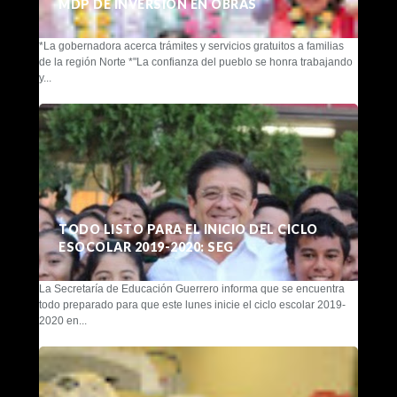
MDP DE INVERSIÓN EN OBRAS
*La gobernadora acerca trámites y servicios gratuitos a familias
de la región Norte *"La confianza del pueblo se honra trabajando
y...
TODO LISTO PARA EL INICIO DEL CICLO
ESOCOLAR 2019-2020: SEG
La Secretaría de Educación Guerrero informa que se encuentra
todo preparado para que este lunes inicie el ciclo escolar 2019-
2020 en...