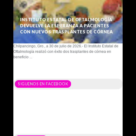
INSTITUTO ESTATAL DE OFTALMOLOGÍA
DEVUELVE LA ESPERANZA A PACIENTES
CON NUEVOS TRASPLANTES DE CÓRNEA
Chilpancingo, Gro., a 30 de julio de 2026.- El Instituto Estatal de
Oftalmología realizó con éxito dos trasplantes de córnea en
beneficio ...
SIGUENOS EN FACEBOOK