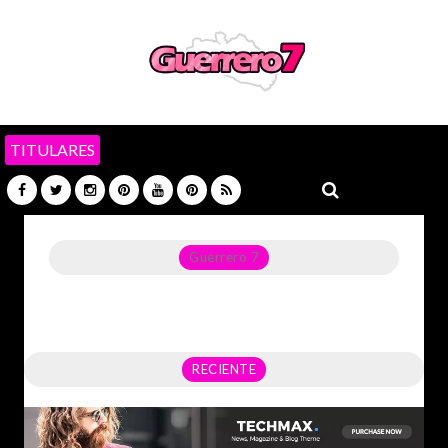
TITULARES
Guerrero 7
Noticias del Estado de Guerrero, Política, Seguridad,
Economía y sobre todo GATOS.
RECIENTE