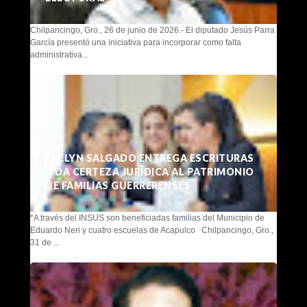
Chilpancingo, Gro., 26 de junio de 2026.- El diputado Jesús Parra
García presentó una iniciativa para incorporar como falta
administrativa...
EVELYN SALGADO ENTREGA ESCRITURAS
Y DA CERTEZA JURÍDICA AL PATRIMONIO
DE FAMILIAS GUERRERENSES
*A través del INSUS son beneficiadas familias del Municipio de
Eduardo Neri y cuatro escuelas de Acapulco Chilpancingo, Gro.,
31 de ...