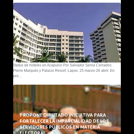
(SIN TÍTULO)
Status de hoteles en Acapulco Por Salvador Serna Cerrados:
Pierre Marqués y Palacio Resort. Lapso: 25 marzo-26 abril. En
pro...
PROPONE DIPUTADO INICIATIVA PARA
FORTALECER LA IMPARCIALIDAD DE LOS
SERVIDORES PÚBLICOS EN MATERIA
ELECTORAL