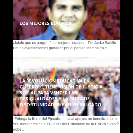
LOS MEJORES EQUIPOS
¡Jálalo que es pargo! *Los mejores equipos Por Jacko Badillo
De los ayuntamientos ganados por el partido Morena en e...
LA REVOLUCIÓN EDUCATIVA EN
GUERRERO TIENE VISIÓN DE JUSTICIA
SOCIAL PARA VENCER LAS
DESIGUALDADES Y LA FALTA DE
OPORTUNIDADES: EVELYN SALGADO
*Entrega la titular del Ejecutivo estatal apoyos en beneficio de mil
500 moradores de 100 Casas del Estudiante de la UAGro *Amplía
gobe...