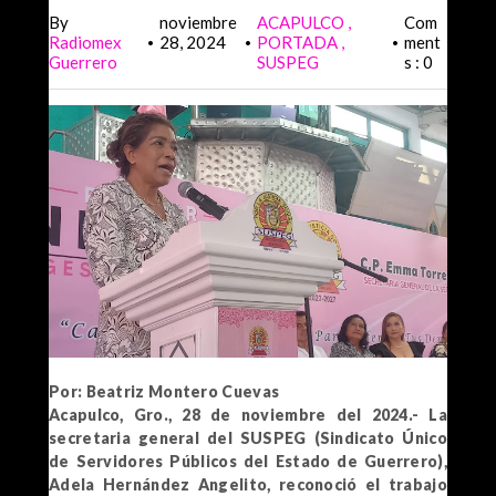
By
noviembre
ACAPULCO
Com
Radiomex
28, 2024
PORTADA
ment
•
•
•
Guerrero
SUSPEG
s : 0
Por: Beatriz Montero Cuevas
Acapulco, Gro., 28 de noviembre del 2024.- La
secretaria general del SUSPEG (Sindicato Único
de Servidores Públicos del Estado de Guerrero),
Adela Hernández Angelito, reconoció el trabajo