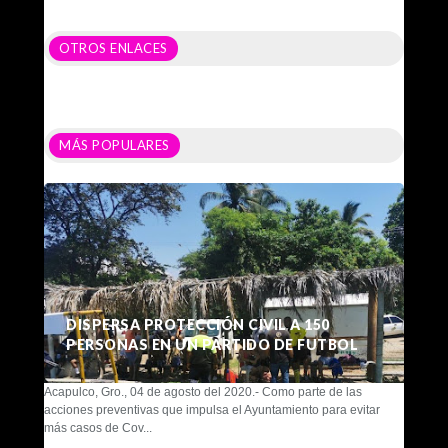
OTROS ENLACES
MÁS POPULARES
DISPERSA PROTECCIÓN CIVIL A 150
PERSONAS EN UN PARTIDO DE FUTBOL
Acapulco, Gro., 04 de agosto del 2020.- Como parte de las
acciones preventivas que impulsa el Ayuntamiento para evitar
más casos de Cov...