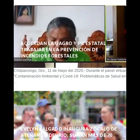
ACUERDAN LA UAGRO Y PC ESTATAL
TRABAJAR EN LA PREVENCIÓN DE
INCENDIOS FORESTALES
Chilpancingo, Gro., 11 de mayo del 2020.- Durante el panel virtual
"Contaminación Ambiental y Covid-19: Problemáticas de Salud en
...
EVELYN SALGADO INAUGURA ZÓCALO DE
ATENANGO DEL RÍO; SUMAN MÁS DE 70