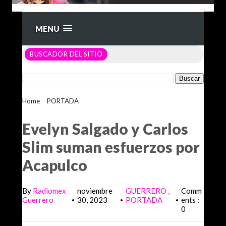
MENU
BUSCADOR DEL SITIO
Home
>
PORTADA
>
Evelyn Salgado y Carlos Slim suman
esfuerzos por Acapulco
Evelyn Salgado y Carlos
Slim suman esfuerzos por
Acapulco
By
Radiomex
noviembre
GUERRERO
Comm
Guerrero
30, 2023
PORTADA
ents :
•
•
•
0