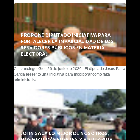
PROPONE DIPUTADO INICIATIVA PARA
FORTALECER LA IMPARCIALIDAD DE LOS
SERVIDORES PÚBLICOS EN MATERIA
ELECTORAL
Chilpancingo, Gro., 26 de junio de 2026.- El diputado Jesús Parra
García presentó una iniciativa para incorporar como falta
administrativa...
JOHN SACA LO MEJOR DE NOSOTROS,
NOS HIZO MÁS FUERTES Y SOLIDARIOS