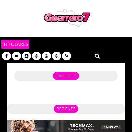
TITULARES
Guerrero 7
Noticias del Estado de Guerrero, Política, Seguridad,
Economía y sobre todo GATOS.
RECIENTE