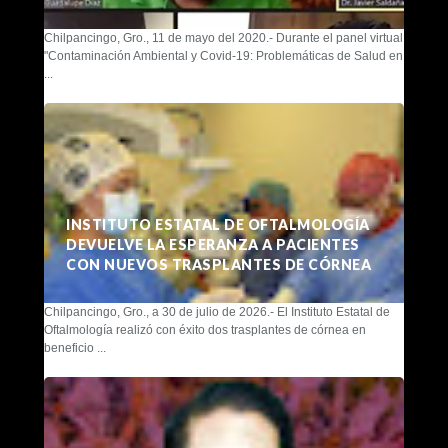
Chilpancingo, Gro., 11 de mayo del 2020.- Durante el panel virtual
"Contaminación Ambiental y Covid-19: Problemáticas de Salud en
...
INSTITUTO ESTATAL DE OFTALMOLOGÍA
DEVUELVE LA ESPERANZA A PACIENTES
CON NUEVOS TRASPLANTES DE CÓRNEA
Chilpancingo, Gro., a 30 de julio de 2026.- El Instituto Estatal de
Oftalmología realizó con éxito dos trasplantes de córnea en
beneficio ...