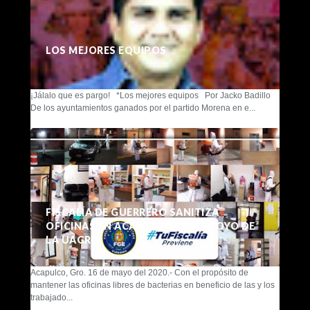
LOS MEJORES EQUIPOS
¡Jálalo que es pargo! *Los mejores equipos Por Jacko Badillo
De los ayuntamientos ganados por el partido Morena en e...
FISCALÍA DE GUERRERO SANITIZA
OFICINAS EN ACAPULCO CON APOYO DE
LA UAGRO
Acapulco, Gro. 16 de mayo del 2020.- Con el propósito de
mantener las oficinas libres de bacterias en beneficio de las y los
trabajado...