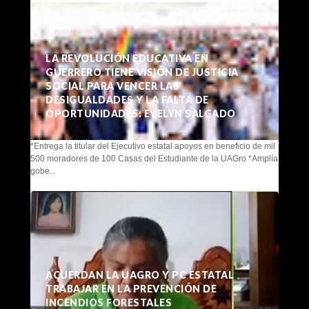
LA REVOLUCIÓN EDUCATIVA EN
GUERRERO TIENE VISIÓN DE JUSTICIA
SOCIAL PARA VENCER LAS
DESIGUALDADES Y LA FALTA DE
OPORTUNIDADES: EVELYN SALGADO
*Entrega la titular del Ejecutivo estatal apoyos en beneficio de mil
500 moradores de 100 Casas del Estudiante de la UAGro *Amplía
gobe...
ACUERDAN LA UAGRO Y PC ESTATAL
TRABAJAR EN LA PREVENCIÓN DE
INCENDIOS FORESTALES