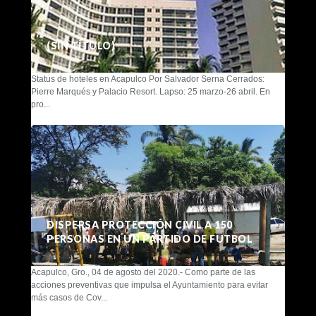
(SIN TÍTULO)
Status de hoteles en Acapulco Por Salvador Serna Cerrados:
Pierre Marqués y Palacio Resort. Lapso: 25 marzo-26 abril. En
pro...
DISPERSA PROTECCIÓN CIVIL A 150
PERSONAS EN UN PARTIDO DE FUTBOL
Acapulco, Gro., 04 de agosto del 2020.- Como parte de las
acciones preventivas que impulsa el Ayuntamiento para evitar
más casos de Cov...