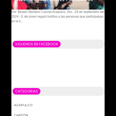
Por: Beatriz Montero Cuevas Acapulco, Gro., 29 de septiembre del
2024.- E ste joven regaló bolillos a las personas que participaban
en la li...
SIGUENOS EN FACEBOOK
CATEGORIAS
ACAPULCO
CARTÓN