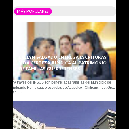
MÁS POPULARES
EVELYN SALGADO ENTREGA ESCRITURAS
Y DA CERTEZA JURÍDICA AL PATRIMONIO
DE FAMILIAS GUERRERENSES
*A través del INSUS son beneficiadas familias del Municipio de
Eduardo Neri y cuatro escuelas de Acapulco Chilpancingo, Gro.,
31 de ...