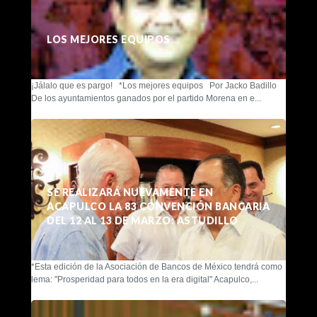
LOS MEJORES EQUIPOS
¡Jálalo que es pargo! *Los mejores equipos Por Jacko Badillo
De los ayuntamientos ganados por el partido Morena en e...
SE REALIZARÁ NUEVAMENTE EN
ACAPULCO LA 83 CONVENCIÓN BANCARIA
DEL 12 AL 13 DE MARZO: ASTUDILLO
*Esta edición de la Asociación de Bancos de México tendrá como
lema: "Prosperidad para todos en la era digital" Acapulco,...