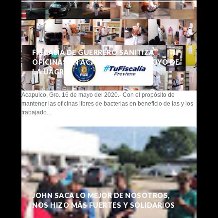
FISCALÍA DE GUERRERO SANITIZA
OFICINAS EN ACAPULCO CON APOYO DE
LA UAGRO
Acapulco, Gro. 16 de mayo del 2020.- Con el propósito de
mantener las oficinas libres de bacterias en beneficio de las y los
trabajado...
JOHN SACA LO MEJOR DE NOSOTROS,
NOS HIZO MÁS FUERTES Y SOLIDARIOS