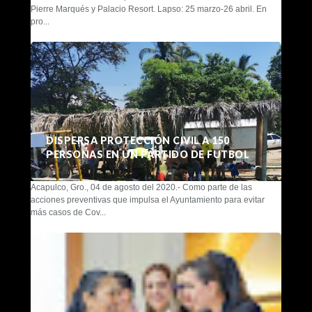
Pierre Marqués y Palacio Resort. Lapso: 25 marzo-26 abril. En
pro...
DISPERSA PROTECCIÓN CIVIL A 150
PERSONAS EN UN PARTIDO DE FUTBOL
Acapulco, Gro., 04 de agosto del 2020.- Como parte de las
acciones preventivas que impulsa el Ayuntamiento para evitar
más casos de Cov...