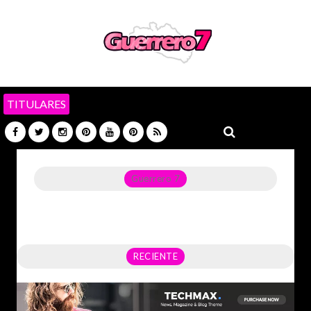
TITULARES
Guerrero 7
Noticias del Estado de Guerrero, Política, Seguridad,
Economía y sobre todo GATOS.
RECIENTE