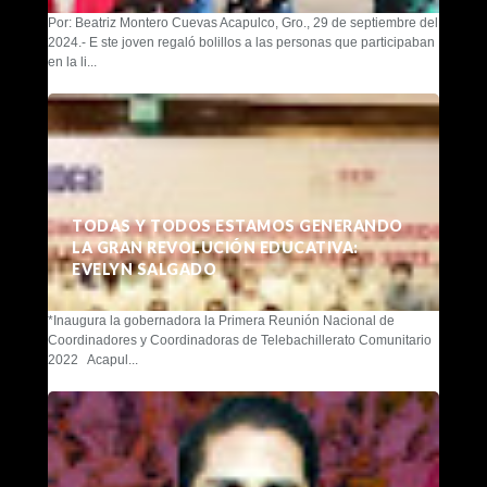
Por: Beatriz Montero Cuevas Acapulco, Gro., 29 de septiembre del
2024.- E ste joven regaló bolillos a las personas que participaban
en la li...
TODAS Y TODOS ESTAMOS GENERANDO
LA GRAN REVOLUCIÓN EDUCATIVA:
EVELYN SALGADO
*Inaugura la gobernadora la Primera Reunión Nacional de
Coordinadores y Coordinadoras de Telebachillerato Comunitario
2022 Acapul...