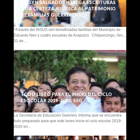
EVELYN SALGADO ENTREGA ESCRITURAS
Y DA CERTEZA JURÍDICA AL PATRIMONIO
DE FAMILIAS GUERRERENSES
*A través del INSUS son beneficiadas familias del Municipio de
Eduardo Neri y cuatro escuelas de Acapulco Chilpancingo, Gro.,
31 de ...
TODO LISTO PARA EL INICIO DEL CICLO
ESOCOLAR 2019-2020: SEG
La Secretaría de Educación Guerrero informa que se encuentra
todo preparado para que este lunes inicie el ciclo escolar 2019-
2020 en...