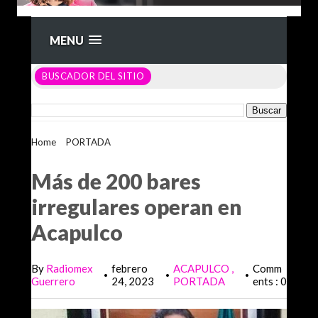
MENU
BUSCADOR DEL SITIO
Home
>
PORTADA
>
Más de 200 bares irregulares operan en
Acapulco
Más de 200 bares
irregulares operan en
Acapulco
By
Radiomex
febrero
ACAPULCO
Comm
•
•
•
Guerrero
24, 2023
PORTADA
ents : 0