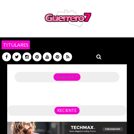
TITULARES
Guerrero 7
Noticias del Estado de Guerrero, Política, Seguridad,
Economía y sobre todo GATOS.
RECIENTE