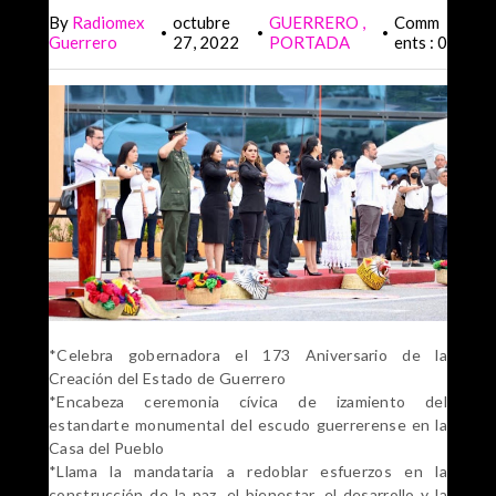
By
Radiomex
octubre
GUERRERO
Comm
•
•
•
Guerrero
27, 2022
PORTADA
ents : 0
*Celebra gobernadora el 173 Aniversario de la
Creación del Estado de Guerrero
*Encabeza ceremonia cívica de izamiento del
estandarte monumental del escudo guerrerense en la
Casa del Pueblo
*Llama la mandataria a redoblar esfuerzos en la
construcción de la paz, el bienestar, el desarrollo y la