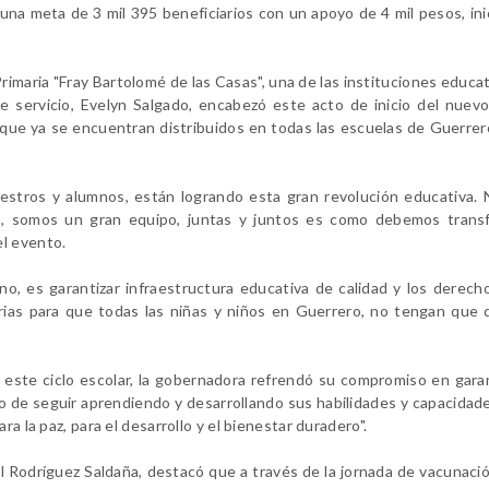
una meta de 3 mil 395 beneficiarios con un apoyo de 4 mil pesos, ini
 Primaria "Fray Bartolomé de las Casas", una de las instituciones educa
e servicio, Evelyn Salgado, encabezó este acto de inicio del nuev
 que ya se encuentran distribuidos en todas las escuelas de Guerrero
aestros y alumnos, están logrando esta gran revolución educativa.
do, somos un gran equipo, juntas y juntos es como debemos transf
el evento.
o, es garantizar infraestructura educativa de calidad y los derech
ias para que todas las niñas y niños en Guerrero, no tengan que 
 este ciclo escolar, la gobernadora refrendó su compromiso en garan
vo de seguir aprendiendo y desarrollando sus habilidades y capacidade
a la paz, para el desarrollo y el bienestar duradero".
al Rodríguez Saldaña, destacó que a través de la jornada de vacunaci