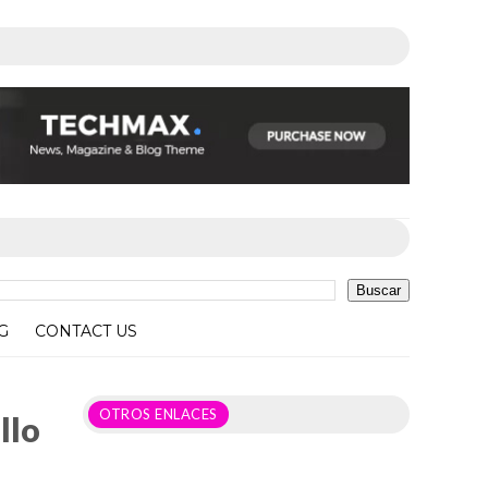
G
CONTACT US
OTROS ENLACES
llo