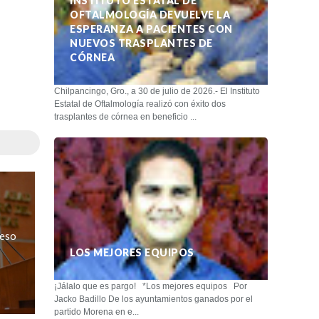
INSTITUTO ESTATAL DE
OFTALMOLOGÍA DEVUELVE LA
ESPERANZA A PACIENTES CON
NUEVOS TRASPLANTES DE
CÓRNEA
Chilpancingo, Gro., a 30 de julio de 2026.- El Instituto
Estatal de Oftalmología realizó con éxito dos
trasplantes de córnea en beneficio ...
reso
LOS MEJORES EQUIPOS
¡Jálalo que es pargo! *Los mejores equipos Por
Jacko Badillo De los ayuntamientos ganados por el
partido Morena en e...