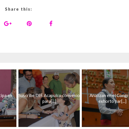
Share this:
cipa en
Suscribe DIF Acapulco convenio
Analizan en el Cong
para[...]
exhorto par[...]