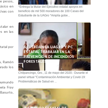
de pesos,
básico en
*Entrega la titular del Ejecutivo estatal apoyos en
tivas con
beneficio de mil 500 moradores de 100 Casas del
Estudiante de la UAGro *Amplía gobe...
stalar en
s en las
tatal por
ACUERDAN LA UAGRO Y PC
ESTATAL TRABAJAR EN LA
PREVENCIÓN DE INCENDIOS
FORESTALES
ca, Ramón
urado los
Chilpancingo, Gro., 11 de mayo del 2020.- Durante el
panel virtual "Contaminación Ambiental y Covid-19:
Problemáticas de Salud en ...
 Raymundo
uela Fray
 Basurto,