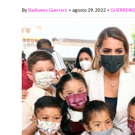
By
Radiomex Guerrero
agosto 29, 2022
GUERRER
•
•