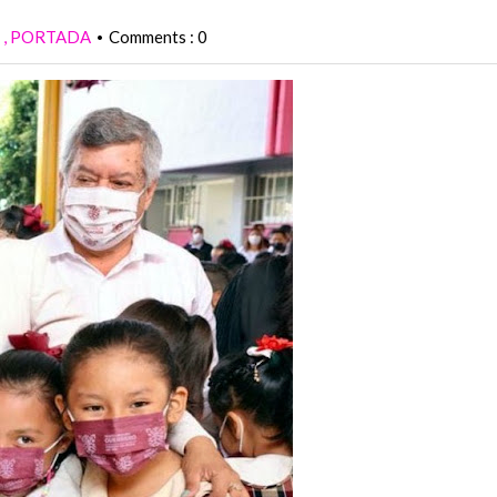
O
PORTADA
Comments : 0
•