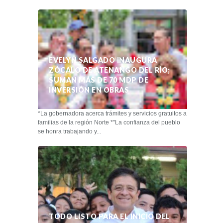
EVELYN SALGADO INAUGURA
ZÓCALO DE ATENANGO DEL RÍO;
SUMAN MÁS DE 70 MDP DE
INVERSIÓN EN OBRAS
*La gobernadora acerca trámites y servicios gratuitos a
familias de la región Norte *"La confianza del pueblo
se honra trabajando y...
TODO LISTO PARA EL INICIO DEL