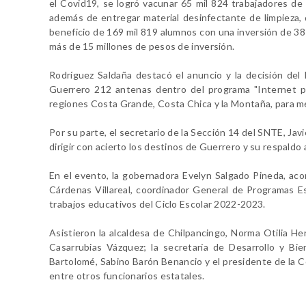
el Covid19, se logró vacunar 65 mil 824 trabajadores de
además de entregar material desinfectante de limpieza, 
beneficio de 169 mil 819 alumnos con una inversión de 38 
más de 15 millones de pesos de inversión.
Rodríguez Saldaña destacó el anuncio y la decisión del
Guerrero 212 antenas dentro del programa "Internet pa
regiones Costa Grande, Costa Chica y la Montaña, para me
Por su parte, el secretario de la Sección 14 del SNTE, Jav
dirigir con acierto los destinos de Guerrero y su respaldo
En el evento, la gobernadora Evelyn Salgado Pineda, ac
Cárdenas Villareal, coordinador General de Programas Es
trabajos educativos del Ciclo Escolar 2022-2023.
Asistieron la alcaldesa de Chilpancingo, Norma Otilia H
Casarrubias Vázquez; la secretaría de Desarrollo y Bie
Bartolomé, Sabino Barón Benancio y el presidente de la
entre otros funcionarios estatales.