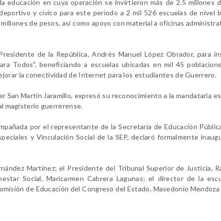
 la educación en cuya operación se invirtieron más de 2.5 millones 
deportivo y cívico para este periodo a 2 mil 526 escuelas de nivel 
millones de pesos, así como apoyo con material a oficinas administra
 Presidente de la República, Andrés Manuel López Obrador, para in
ra Todos", beneficiando a escuelas ubicadas en mil 45 poblacione
jorar la conectividad de Internet para los estudiantes de Guerrero.
ier San Martín Jaramillo, expresó su reconocimiento a la mandataria es
 al magisterio guerrerense.
ompañada por el representante de la Secretaría de Educación Públi
peciales y Vinculación Social de la SEP, declaró formalmente inaug
ernández Martínez; el Presidente del Tribunal Superior de Justicia,
nestar Social, Maricarmen Cabrera Lagunas; el director de la esc
 Comisión de Educación del Congreso del Estado, Masedonio Mendoza