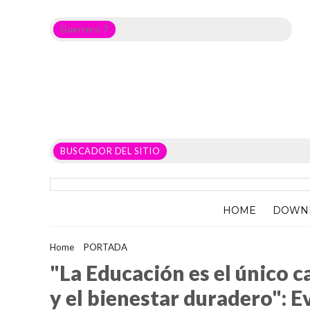
Guerrero 7
Noticias del Estado de Guerrero, Política, Seguridad,
Economía y sobre todo GATOS.
BUSCADOR DEL SITIO
HOME
DOWN
Home
>
PORTADA
>
"La Educación es el único camino para la pa
"La Educación es el único c
y el bienestar duradero": 