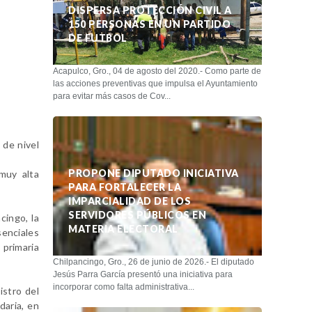
DISPERSA PROTECCIÓN CIVIL A
150 PERSONAS EN UN PARTIDO
DE FUTBOL
Acapulco, Gro., 04 de agosto del 2020.- Como parte de
las acciones preventivas que impulsa el Ayuntamiento
para evitar más casos de Cov...
 de nivel
PROPONE DIPUTADO INICIATIVA
muy alta
PARA FORTALECER LA
IMPARCIALIDAD DE LOS
SERVIDORES PÚBLICOS EN
cingo, la
MATERIA ELECTORAL
senciales
 primaria
Chilpancingo, Gro., 26 de junio de 2026.- El diputado
Jesús Parra García presentó una iniciativa para
incorporar como falta administrativa...
istro del
daria, en