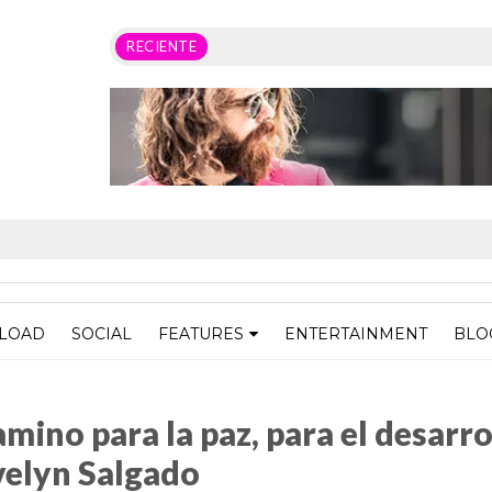
RECIENTE
LOAD
SOCIAL
FEATURES
ENTERTAINMENT
BLO
z, para el desarrollo y el bienestar duradero": Evelyn Salgado
amino para la paz, para el desarro
Evelyn Salgado