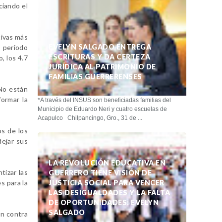
ciando el
tivas más
EVELYN SALGADO ENTREGA
o periodo
ESCRITURAS Y DA CERTEZA
, los 4.7
JURÍDICA AL PATRIMONIO DE
FAMILIAS GUERRERENSES
 No están
ormar la
*A través del INSUS son beneficiadas familias del
Municipio de Eduardo Neri y cuatro escuelas de
Acapulco Chilpancingo, Gro., 31 de ...
os de los
dejar sus
LA REVOLUCIÓN EDUCATIVA EN
tizar las
GUERRERO TIENE VISIÓN DE
s para la
JUSTICIA SOCIAL PARA VENCER
LAS DESIGUALDADES Y LA FALTA
DE OPORTUNIDADES: EVELYN
SALGADO
ón contra