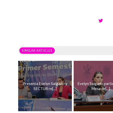
SIMILAR ARTICLES
Presenta Evelyn Salgado y
Evelyn Salgado parti
SECTUR re[...]
Mesa de[...]