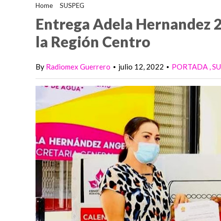
Home
>
SUSPEG
>
Entrega Adela Hernandez 28 calentadores pa
Entrega Adela Hernandez 2
la Región Centro
By
Radiomex Guerrero
julio 12, 2022
PORTADA
S
•
•