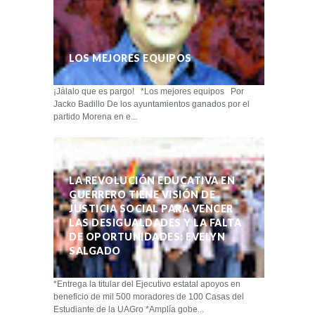
LOS MEJORES EQUIPOS
¡Jálalo que es pargo! *Los mejores equipos Por
Jacko Badillo De los ayuntamientos ganados por el
partido Morena en e...
LA REVOLUCIÓN EDUCATIVA EN
GUERRERO TIENE VISIÓN DE
JUSTICIA SOCIAL PARA VENCER
LAS DESIGUALDADES Y LA FALTA
DE OPORTUNIDADES: EVELYN
SALGADO
*Entrega la titular del Ejecutivo estatal apoyos en
beneficio de mil 500 moradores de 100 Casas del
Estudiante de la UAGro *Amplía gobe...