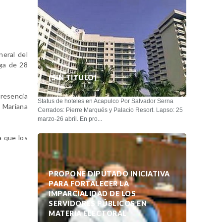
neral del
ega de 28
(SIN TÍTULO)
presencia
Status de hoteles en Acapulco Por Salvador Serna
n Mariana
Cerrados: Pierre Marqués y Palacio Resort. Lapso: 25
marzo-26 abril. En pro...
a que los
PROPONE DIPUTADO INICIATIVA
PARA FORTALECER LA
IMPARCIALIDAD DE LOS
SERVIDORES PÚBLICOS EN
MATERIA ELECTORAL