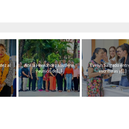
dez al
Adela Hernández sostiene
Evelyn Salgado entr
reunión de[...]
escrituras y[...]