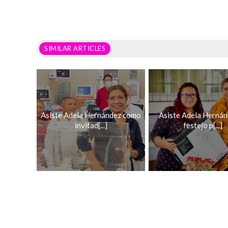
SIMILAR ARTICLES
Asiste Adela Hernández como
Asiste Adela Hernán
invitad[...]
festejo p[...]