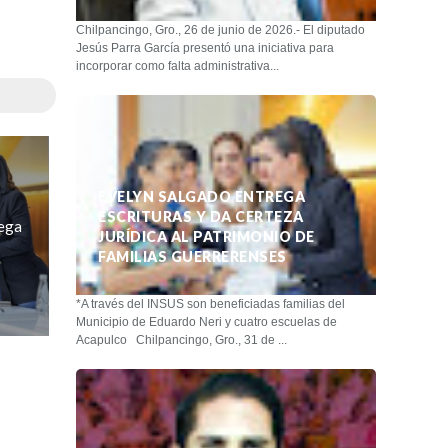
Chilpancingo, Gro., 26 de junio de 2026.- El diputado
Jesús Parra García presentó una iniciativa para
incorporar como falta administrativa...
EVELYN SALGADO ENTREGA
ESCRITURAS Y DA CERTEZA
ega
JURÍDICA AL PATRIMONIO DE
FAMILIAS GUERRERENSES
*A través del INSUS son beneficiadas familias del
Municipio de Eduardo Neri y cuatro escuelas de
Acapulco Chilpancingo, Gro., 31 de ...