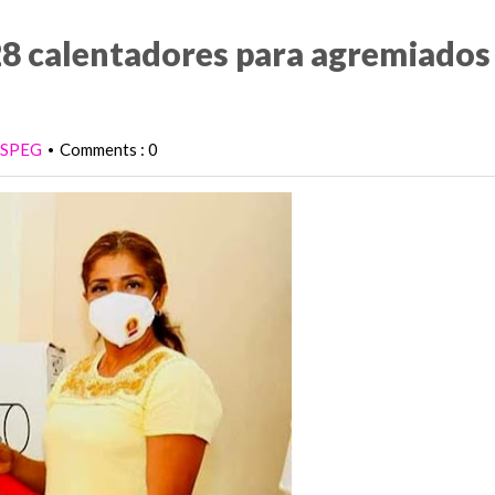
ra agremiados de la Región Centro
8 calentadores para agremiados
USPEG
Comments : 0
•