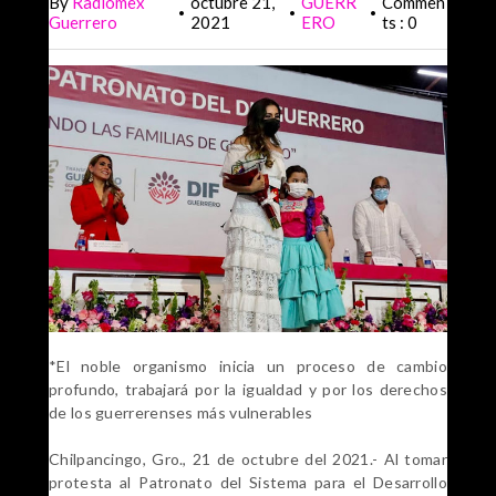
By
Radiomex
octubre 21,
GUERR
Commen
•
•
•
Guerrero
2021
ERO
ts : 0
*El noble organismo inicia un proceso de cambio
profundo, trabajará por la igualdad y por los derechos
de los guerrerenses más vulnerables
Chilpancingo, Gro., 21 de octubre del 2021.- Al tomar
protesta al Patronato del Sistema para el Desarrollo