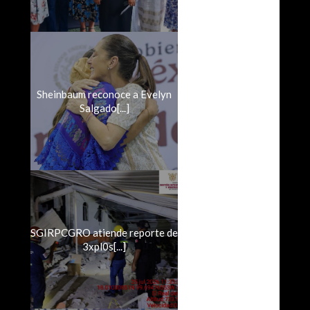
Sheinbaum reconoce a Evelyn
Salgado[...]
SGIRPCGRO atiende reporte de
3xpl0s[...]