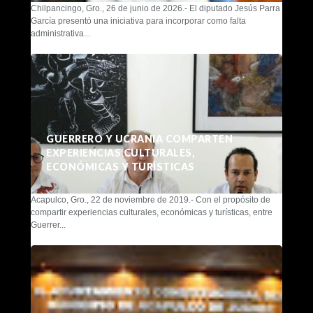
Chilpancingo, Gro., 26 de junio de 2026.- El diputado Jesús Parra
García presentó una iniciativa para incorporar como falta
administrativa...
GUERRERO Y UCRANIA COMPARTEN
EXPERIENCIAS CULTURALES,
ECONÓMICAS Y TURÍSTICAS
Acapulco, Gro., 22 de noviembre de 2019.- Con el propósito de
compartir experiencias culturales, económicas y turísticas, entre
Guerrer...