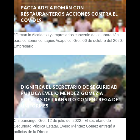
PACTA ADELA ROMÁN CON
RESTAURANTEROS ACCIONES CONTRA EL
COVID19
*Firman la Alcaldesa y empresarios convenio de colaboración
para contener contagios Acapulco, Gro., 06 de octubre del 2020.-
Empresario...
DIGNIFICA EL SECRETARIO DE SEGURIDAD
PÚBLICA EVELIO MÉNDEZ GÓMEZ A
POLICÍAS DE TRÁNSITO CON ENTREGA DE
UNIFORMES
Chilpancingo, Gro., 12 de julio del 2022.- El secretario de
Seguridad Pública Estatal, Evelio Méndez Gómez entregó a
policías de la Direcc...