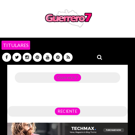
TITULARES
Guerrero 7
Noticias del Estado de Guerrero, Política, Seguridad,
Economía y sobre todo GATOS.
RECIENTE