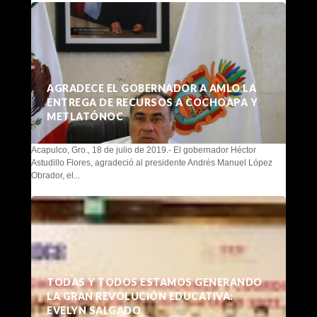
AGRADECE EL GOBERNADOR A AMLO LA
ENTREGA DE RECURSOS A COCHOAPA Y
METLATÓNOC
Acapulco, Gro., 18 de julio de 2019.- El gobernador Héctor
Astudillo Flores, agradeció al presidente Andrés Manuel López
Obrador, el...
TODAS Y TODOS ESTAMOS GENERANDO
LA GRAN REVOLUCIÓN EDUCATIVA:
EVELYN SALGADO