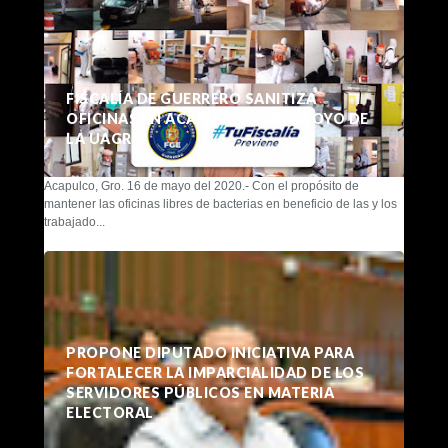
FISCALÍA DE GUERRERO SANITIZA
OFICINAS EN ACAPULCO CON APOYO DE
LA UAGRO
Acapulco, Gro. 16 de mayo del 2020.- Con el propósito de
mantener las oficinas libres de bacterias en beneficio de las y los
trabajado...
PROPONE DIPUTADO INICIATIVA PARA
FORTALECER LA IMPARCIALIDAD DE LOS
SERVIDORES PÚBLICOS EN MATERIA
ELECTORAL