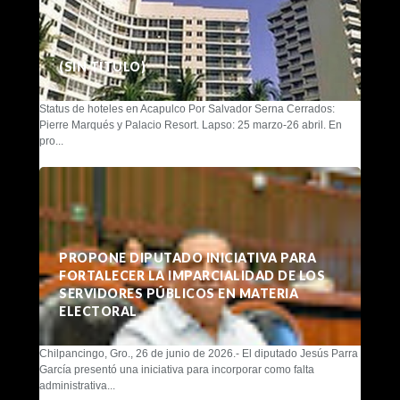
(SIN TÍTULO)
Status de hoteles en Acapulco Por Salvador Serna Cerrados:
Pierre Marqués y Palacio Resort. Lapso: 25 marzo-26 abril. En
pro...
PROPONE DIPUTADO INICIATIVA PARA
FORTALECER LA IMPARCIALIDAD DE LOS
SERVIDORES PÚBLICOS EN MATERIA
ELECTORAL
Chilpancingo, Gro., 26 de junio de 2026.- El diputado Jesús Parra
García presentó una iniciativa para incorporar como falta
administrativa...