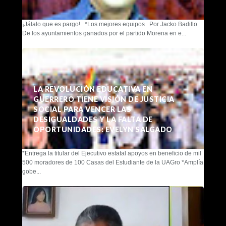
¡Jálalo que es pargo! *Los mejores equipos Por Jacko Badillo
De los ayuntamientos ganados por el partido Morena en e...
LA REVOLUCIÓN EDUCATIVA EN
GUERRERO TIENE VISIÓN DE JUSTICIA
SOCIAL PARA VENCER LAS
DESIGUALDADES Y LA FALTA DE
OPORTUNIDADES: EVELYN SALGADO
*Entrega la titular del Ejecutivo estatal apoyos en beneficio de mil
500 moradores de 100 Casas del Estudiante de la UAGro *Amplía
gobe...