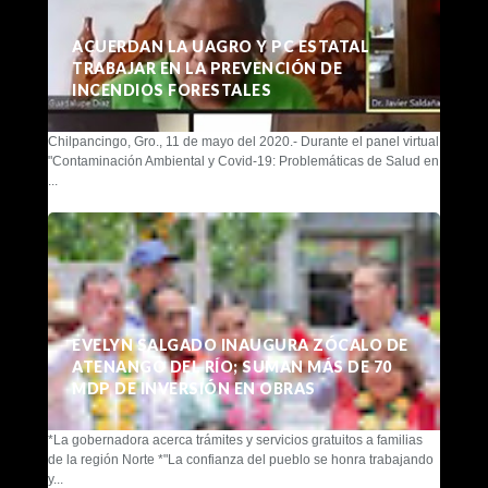
ACUERDAN LA UAGRO Y PC ESTATAL
TRABAJAR EN LA PREVENCIÓN DE
INCENDIOS FORESTALES
Chilpancingo, Gro., 11 de mayo del 2020.- Durante el panel virtual
"Contaminación Ambiental y Covid-19: Problemáticas de Salud en
...
EVELYN SALGADO INAUGURA ZÓCALO DE
ATENANGO DEL RÍO; SUMAN MÁS DE 70
MDP DE INVERSIÓN EN OBRAS
*La gobernadora acerca trámites y servicios gratuitos a familias
de la región Norte *"La confianza del pueblo se honra trabajando
y...