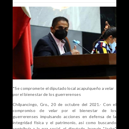
*Se compromete el diputado local acapulqueño a velar
por el bienestar de los guerrerenses
Chilpancingo, Gro., 20 de octubre del 2021.- Con el
compromiso de velar por el bienestar de los
guerrerenses impulsando acciones en defensa de la
integridad física y el patrimonio, así como buscando
contribuir a la paz social, el diputado Joaquín "Jacko"