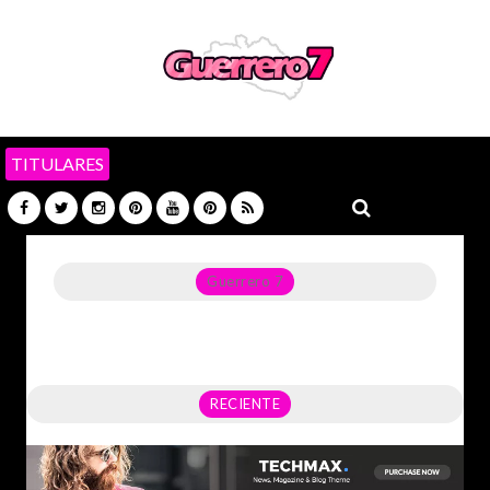
TITULARES
Guerrero 7
Noticias del Estado de Guerrero, Política, Seguridad,
Economía y sobre todo GATOS.
RECIENTE