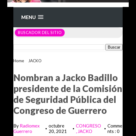
MENU
BUSCADOR DEL SITIO
Home
>
JACKO
>
Nombran a Jacko Badillo presidente de la
Comisión de Seguridad Pública del Congreso de Guerrero
Nombran a Jacko Badillo
presidente de la Comisión
de Seguridad Pública del
Congreso de Guerrero
By
Radiomex
octubre
CONGRESO
Comme
•
•
•
Guerrero
20, 2021
JACKO
nts : 0