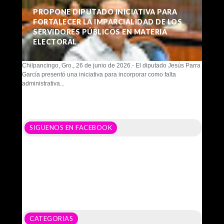
PROPONE DIPUTADO INICIATIVA PARA
FORTALECER LA IMPARCIALIDAD DE LOS
SERVIDORES PÚBLICOS EN MATERIA
ELECTORAL
Chilpancingo, Gro., 26 de junio de 2026.- El diputado Jesús Parra
García presentó una iniciativa para incorporar como falta
administrativa...
SIGUENOS EN FACEBOOK
CATEGORIAS