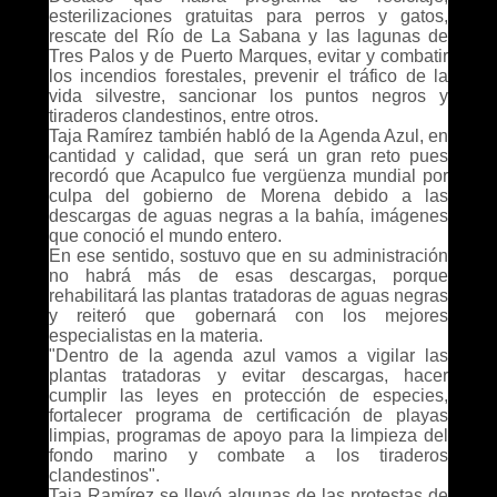
esterilizaciones gratuitas para perros y gatos,
rescate del Río de La Sabana y las lagunas de
Tres Palos y de Puerto Marques, evitar y combatir
los incendios forestales, prevenir el tráfico de la
vida silvestre, sancionar los puntos negros y
tiraderos clandestinos, entre otros.
Taja Ramírez también habló de la Agenda Azul, en
cantidad y calidad, que será un gran reto pues
recordó que Acapulco fue vergüenza mundial por
culpa del gobierno de Morena debido a las
descargas de aguas negras a la bahía, imágenes
que conoció el mundo entero.
En ese sentido, sostuvo que en su administración
no habrá más de esas descargas, porque
rehabilitará las plantas tratadoras de aguas negras
y reiteró que gobernará con los mejores
especialistas en la materia.
"Dentro de la agenda azul vamos a vigilar las
plantas tratadoras y evitar descargas, hacer
cumplir las leyes en protección de especies,
fortalecer programa de certificación de playas
limpias, programas de apoyo para la limpieza del
fondo marino y combate a los tiraderos
clandestinos".
Taja Ramírez se llevó algunas de las protestas de