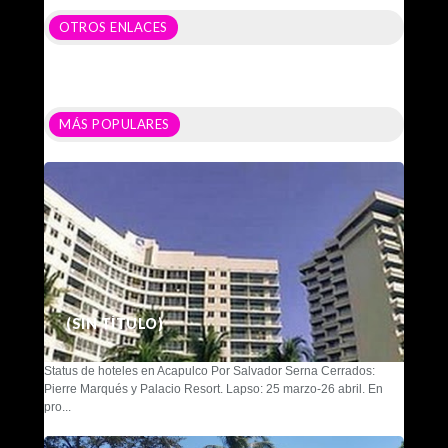
OTROS ENLACES
MÁS POPULARES
(SIN TÍTULO)
Status de hoteles en Acapulco Por Salvador Serna Cerrados:
Pierre Marqués y Palacio Resort. Lapso: 25 marzo-26 abril. En
pro...