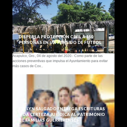
DISPERSA PROTECCIÓN CIVIL A 150
PERSONAS EN UN PARTIDO DE FUTBOL
Acapulco, Gro., 04 de agosto del 2020.- Como parte de las
acciones preventivas que impulsa el Ayuntamiento para evitar
más casos de Cov...
EVELYN SALGADO ENTREGA ESCRITURAS
Y DA CERTEZA JURÍDICA AL PATRIMONIO
DE FAMILIAS GUERRERENSES