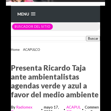
MENU
BUSCADOR DEL SITIO
Home
>
ACAPULCO
>
Presenta Ricardo Taja ante
ambientalistas agendas verde y azul a favor del medio
ambiente
Presenta Ricardo Taja
ante ambientalistas
agendas verde y azul a
favor del medio ambiente
By
Radiomex
mayo 17,
ACAPUL
Commen
•
•
•