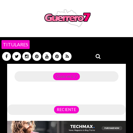
TITULARES
Guerrero 7
Noticias del Estado de Guerrero, Política, Seguridad,
Economía y sobre todo GATOS.
RECIENTE