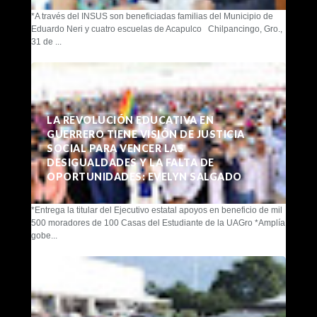
*A través del INSUS son beneficiadas familias del Municipio de
Eduardo Neri y cuatro escuelas de Acapulco Chilpancingo, Gro.,
31 de ...
LA REVOLUCIÓN EDUCATIVA EN
GUERRERO TIENE VISIÓN DE JUSTICIA
SOCIAL PARA VENCER LAS
DESIGUALDADES Y LA FALTA DE
OPORTUNIDADES: EVELYN SALGADO
*Entrega la titular del Ejecutivo estatal apoyos en beneficio de mil
500 moradores de 100 Casas del Estudiante de la UAGro *Amplía
gobe...