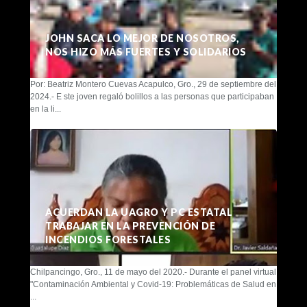
JOHN SACA LO MEJOR DE NOSOTROS,
NOS HIZO MÁS FUERTES Y SOLIDARIOS
Por: Beatriz Montero Cuevas Acapulco, Gro., 29 de septiembre del
2024.- E ste joven regaló bolillos a las personas que participaban
en la li...
ACUERDAN LA UAGRO Y PC ESTATAL
TRABAJAR EN LA PREVENCIÓN DE
INCENDIOS FORESTALES
Chilpancingo, Gro., 11 de mayo del 2020.- Durante el panel virtual
"Contaminación Ambiental y Covid-19: Problemáticas de Salud en
...