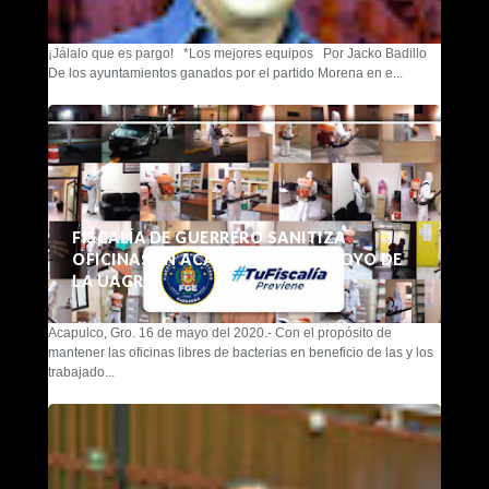
¡Jálalo que es pargo! *Los mejores equipos Por Jacko Badillo
De los ayuntamientos ganados por el partido Morena en e...
FISCALÍA DE GUERRERO SANITIZA
OFICINAS EN ACAPULCO CON APOYO DE
LA UAGRO
Acapulco, Gro. 16 de mayo del 2020.- Con el propósito de
mantener las oficinas libres de bacterias en beneficio de las y los
trabajado...