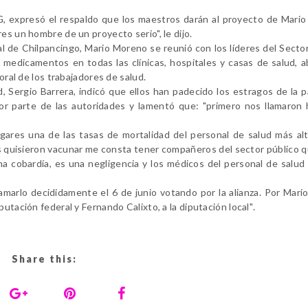
, expresó el respaldo que los maestros darán al proyecto de Mari
es un hombre de un proyecto serio", le dijo.
 de Chilpancingo, Mario Moreno se reunió con los líderes del Sector
 medicamentos en todas las clínicas, hospitales y casas de salud, a
oral de los trabajadores de salud.
, Sergio Barrera, indicó que ellos han padecido los estragos de la 
 por parte de las autoridades y lamentó que: "primero nos llamaron
gares una de las tasas de mortalidad del personal de salud más alt
os quisieron vacunar me consta tener compañeros del sector público 
na cobardía, es una negligencia y los médicos del personal de salu
lamarlo decididamente el 6 de junio votando por la alianza. Por Mar
utación federal y Fernando Calixto, a la diputación local"
.
Share this: