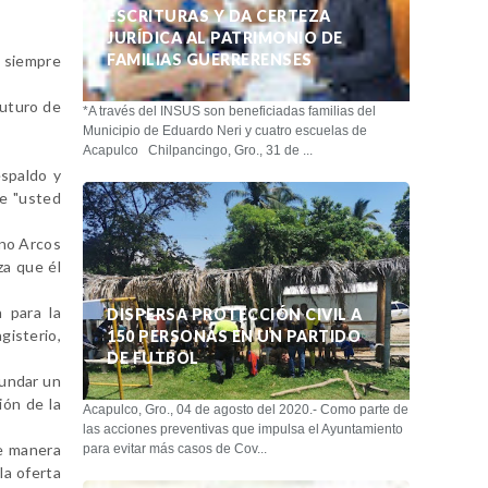
ESCRITURAS Y DA CERTEZA
JURÍDICA AL PATRIMONIO DE
FAMILIAS GUERRERENSES
 siempre
futuro de
*A través del INSUS son beneficiadas familias del
Municipio de Eduardo Neri y cuatro escuelas de
Acapulco Chilpancingo, Gro., 31 de ...
espaldo y
ue "usted
eno Arcos
za que él
 para la
DISPERSA PROTECCIÓN CIVIL A
gisterio,
150 PERSONAS EN UN PARTIDO
DE FUTBOL
fundar un
ión de la
Acapulco, Gro., 04 de agosto del 2020.- Como parte de
las acciones preventivas que impulsa el Ayuntamiento
de manera
para evitar más casos de Cov...
la oferta