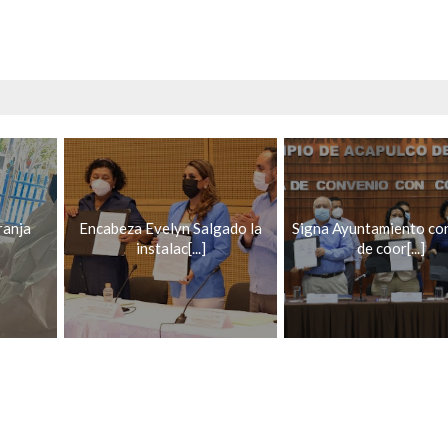
ranja
Encabeza Evelyn Salgado la
Signa Ayuntamiento co
instalac[...]
de coor[...]