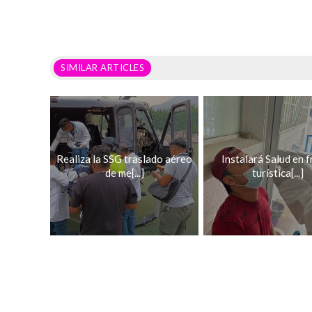
SIMILAR ARTICLES
Realiza la SSG traslado aéreo
Instalará Salud en f
de me[...]
turística[...]