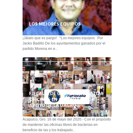
LOS MEJORES EQUIPOS
¡Jálalo que es pargo! *Los mejores equipos Por
Jacko Badillo De los ayuntamientos ganados por el
partido Morena en e...
FISCALÍA DE GUERRERO SANITIZA
OFICINAS EN ACAPULCO CON
APOYO DE LA UAGRO
Acapulco, Gro. 16 de mayo del 2020.- Con el propósito
de mantener las oficinas libres de bacterias en
beneficio de las y los trabajado...