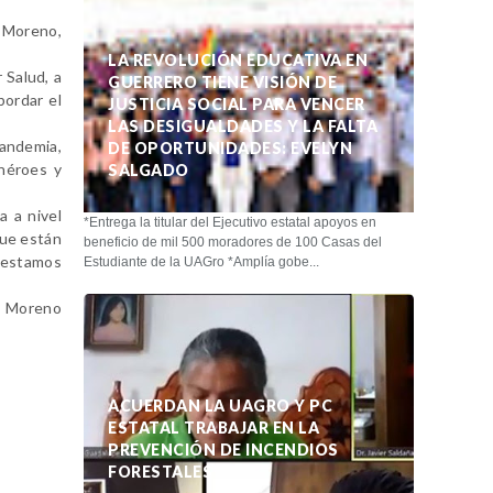
o Moreno,
LA REVOLUCIÓN EDUCATIVA EN
 Salud, a
GUERRERO TIENE VISIÓN DE
bordar el
JUSTICIA SOCIAL PARA VENCER
LAS DESIGUALDADES Y LA FALTA
pandemia,
DE OPORTUNIDADES: EVELYN
 héroes y
SALGADO
a a nivel
*Entrega la titular del Ejecutivo estatal apoyos en
que están
beneficio de mil 500 moradores de 100 Casas del
d estamos
Estudiante de la UAGro *Amplía gobe...
io Moreno
ACUERDAN LA UAGRO Y PC
ESTATAL TRABAJAR EN LA
PREVENCIÓN DE INCENDIOS
FORESTALES