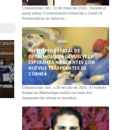
Chilpancingo, Gro., 11 de mayo del 2020.- Durante el
panel virtual "Contaminación Ambiental y Covid-19:
Problemáticas de Salud en ...
INSTITUTO ESTATAL DE
OFTALMOLOGÍA DEVUELVE LA
ESPERANZA A PACIENTES CON
nvenio
NUEVOS TRASPLANTES DE
CÓRNEA
Chilpancingo, Gro., a 30 de julio de 2026.- El Instituto
Estatal de Oftalmología realizó con éxito dos
trasplantes de córnea en beneficio ...