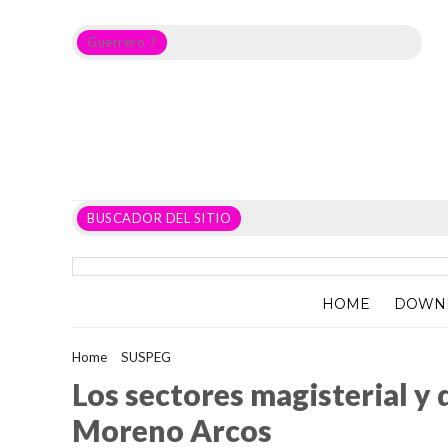
Guerrero 7
Noticias del Estado de Guerrero, Política, Seguridad,
Economía y sobre todo GATOS.
BUSCADOR DEL SITIO
HOME
DOWN
Home
>
SUSPEG
>
Los sectores magisterial y de salud están a
Los sectores magisterial y 
Moreno Arcos