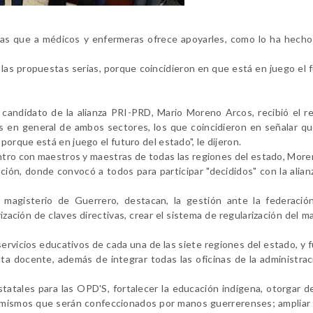
as que a médicos y enfermeras ofrece apoyarles, como lo ha hecho
las propuestas serias, porque coincidieron en que está en juego el 
l candidato de la alianza PRI-PRD, Mario Moreno Arcos, recibió el r
s en general de ambos sectores, los que coincidieron en señalar q
orque está en juego el futuro del estado", le dijeron.
ro con maestros y maestras de todas las regiones del estado, Mor
ión, donde convocó a todos para participar "decididos" con la alian
agisterio de Guerrero, destacan, la gestión ante la federación
ación de claves directivas, crear el sistema de regularización del ma
rvicios educativos de cada una de las siete regiones del estado, y 
nta docente, además de integrar todas las oficinas de la administrac
tatales para las OPD'S, fortalecer la educación indígena, otorgar 
s; mismos que serán confeccionados por manos guerrerenses; ampliar 