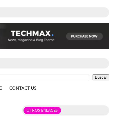
G
CONTACT US
OTROS ENLACES