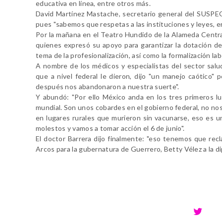
educativa en línea, entre otros más.
David Martínez Mastache, secretario general del SUSPEG
pues "sabemos que respetas a las instituciones y leyes, er
Por la mañana en el Teatro Hundido de la Alameda Central
quienes expresó su apoyo para garantizar la dotación de
tema de la profesionalización, así como la formalización lab
A nombre de los médicos y especialistas del sector salud
que a nivel federal le dieron, dijo "un manejo caótico"
después nos abandonaron a nuestra suerte".
Y abundó: "Por ello México anda en los tres primeros lu
mundial. Son unos cobardes en el gobierno federal, no n
en lugares rurales que murieron sin vacunarse, eso es u
molestos y vamos a tomar acción el 6 de junio".
El doctor Barrera dijo finalmente: "eso tenemos que rec
Arcos para la gubernatura de Guerrero, Betty Vélez a la dip