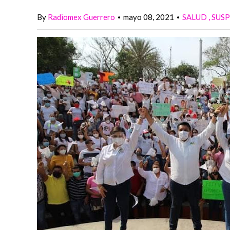
By
Radiomex Guerrero
mayo 08, 2021
SALUD
SUS
•
•