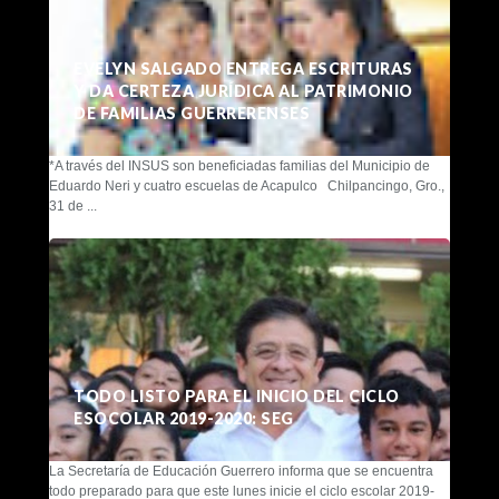
EVELYN SALGADO ENTREGA ESCRITURAS
Y DA CERTEZA JURÍDICA AL PATRIMONIO
DE FAMILIAS GUERRERENSES
*A través del INSUS son beneficiadas familias del Municipio de
Eduardo Neri y cuatro escuelas de Acapulco Chilpancingo, Gro.,
31 de ...
TODO LISTO PARA EL INICIO DEL CICLO
ESOCOLAR 2019-2020: SEG
La Secretaría de Educación Guerrero informa que se encuentra
todo preparado para que este lunes inicie el ciclo escolar 2019-