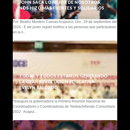
JOHN SACA LO MEJOR DE NOSOTROS,
NOS HIZO MÁS FUERTES Y SOLIDARIOS
Por: Beatriz Montero Cuevas Acapulco, Gro., 29 de septiembre del
2024.- E ste joven regaló bolillos a las personas que participaban
en la li...
TODAS Y TODOS ESTAMOS GENERANDO
LA GRAN REVOLUCIÓN EDUCATIVA:
EVELYN SALGADO
*Inaugura la gobernadora la Primera Reunión Nacional de
Coordinadores y Coordinadoras de Telebachillerato Comunitario
2022 Acapul...