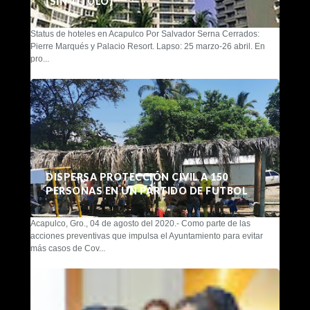
(SIN TÍTULO)
Status de hoteles en Acapulco Por Salvador Serna Cerrados:
Pierre Marqués y Palacio Resort. Lapso: 25 marzo-26 abril. En
pro...
DISPERSA PROTECCIÓN CIVIL A 150
PERSONAS EN UN PARTIDO DE FUTBOL
Acapulco, Gro., 04 de agosto del 2020.- Como parte de las
acciones preventivas que impulsa el Ayuntamiento para evitar
más casos de Cov...