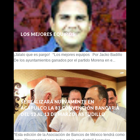
LOS MEJORES EQUIPOS
¡Jálalo que es pargo! *Los mejores equipos Por Jacko Badillo
De los ayuntamientos ganados por el partido Morena en e...
SE REALIZARÁ NUEVAMENTE EN
ACAPULCO LA 83 CONVENCIÓN BANCARIA
DEL 12 AL 13 DE MARZO: ASTUDILLO
*Esta edición de la Asociación de Bancos de México tendrá como