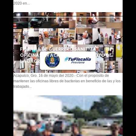
2020 en...
FISCALÍA DE GUERRERO SANITIZA
OFICINAS EN ACAPULCO CON APOYO DE
LA UAGRO
Acapulco, Gro. 16 de mayo del 2020.- Con el propósito de
mantener las oficinas libres de bacterias en beneficio de las y los
trabajado...