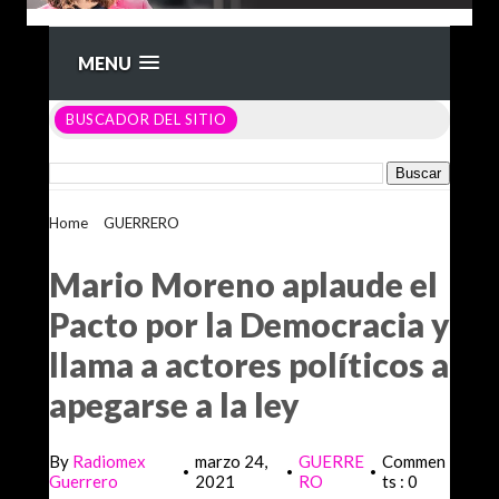
MENU
BUSCADOR DEL SITIO
Home
>
GUERRERO
>
Mario Moreno aplaude el Pacto por la
Democracia y llama a actores políticos a apegarse a la ley
Mario Moreno aplaude el
Pacto por la Democracia y
llama a actores políticos a
apegarse a la ley
By
Radiomex
marzo 24,
GUERRE
Commen
•
•
•
Guerrero
2021
RO
ts : 0