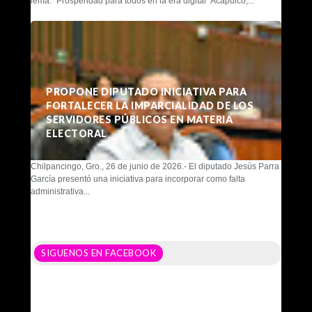
lema: "Prosperidad para todos en la era digital" Acapulco,...
PROPONE DIPUTADO INICIATIVA PARA
FORTALECER LA IMPARCIALIDAD DE LOS
SERVIDORES PÚBLICOS EN MATERIA
ELECTORAL
Chilpancingo, Gro., 26 de junio de 2026.- El diputado Jesús Parra
García presentó una iniciativa para incorporar como falta
administrativa...
SIGUENOS EN FACEBOOK