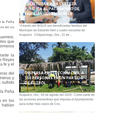
ESCRITURAS Y DA CERTEZA
JURÍDICA AL PATRIMONIO DE
FAMILIAS GUERRERENSES
e la Peña
*A través del INSUS son beneficiadas familias del
ero en su
Municipio de Eduardo Neri y cuatro escuelas de
Acapulco Chilpancingo, Gro., 31 de ...
uerrero.
iles que
fermeros
rante la
de Reyes
a fe y el
DISPERSA PROTECCIÓN CIVIL A
eras del
rmeras y
150 PERSONAS EN UN PARTIDO
 sufrido
DE FUTBOL
 la Peña
Acapulco, Gro., 04 de agosto del 2020.- Como parte de
las acciones preventivas que impulsa el Ayuntamiento
o en los
para evitar más casos de Cov...
e habían