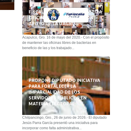
FISCALÍA DE GUERRERO SANITIZA
OFICINAS EN ACAPULCO CON
APOYO DE LA UAGRO
Acapulco, Gro. 16 de mayo del 2020.- Con el propósito
de mantener las oficinas libres de bacterias en
beneficio de las y los trabajado...
PROPONE DIPUTADO INICIATIVA
PARA FORTALECER LA
IMPARCIALIDAD DE LOS
SERVIDORES PÚBLICOS EN
MATERIA ELECTORAL
Chilpancingo, Gro., 26 de junio de 2026.- El diputado
Jesús Parra García presentó una iniciativa para
incorporar como falta administrativa...