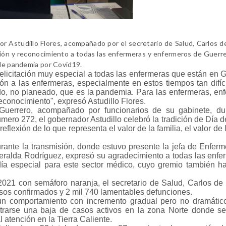
or Astudillo Flores, acompañado por el secretario de Salud, Carlos d
ación y reconocimiento a todas las enfermeras y enfermeros de Guerr
 de pandemia por Covid19.
elicitación muy especial a todas las enfermeras que están en G
ón a las enfermeras, especialmente en estos tiempos tan difíc
do, no planeado, que es la pandemia. Para las enfermeras, en
econocimiento", expresó Astudillo Flores.
 Guerrero, acompañado por funcionarios de su gabinete, du
mero 272, el gobernador Astudillo celebró la tradición de Día 
exión de lo que representa el valor de la familia, el valor de l
urante la transmisión, donde estuvo presente la jefa de Enferm
eralda Rodríguez, expresó su agradecimiento a todas las enfe
a especial para este sector médico, cuyo gremio también ha
21 con semáforo naranja, el secretario de Salud, Carlos de
casos confirmados y 2 mil 740 lamentables defunciones.
un comportamiento con incremento gradual pero no dramátic
strarse una baja de casos activos en la zona Norte donde s
 atención en la Tierra Caliente.