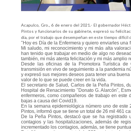
Acapulco, Gro., 6 de enero del 2021.- El gobernador Héct
Pintos y funcionarios de su gabinete, expresó su felicit
día, por el trabajo que desempeñan en este tiempo difícil
"Hoy es Día de la Enfermera y quiero enviarles una f
Mi saludo, mi reconocimiento y mi más alta valoraci
han tenido que trabajar en medio de algo no desea
también, mi más atenta felicitación y mi más amplio r
Desde las oficinas de la Promotora Turística de
transmisión en vivo de seguimiento a la pandemia nú
y expresó sus mejores deseos para tener una buena refl
valor de lo que se puede creer en la vida.
El secretario de Salud, Carlos de la Peña Pintos, d
Hospital de Renacimiento "Donato G. Alarcón", Esm
enfermeros, como compañeros de trabajo en este dí
bajas a causa del Covid19.
En la semana epidemiológica número uno de este 20
Pintos, informó que se tiene un total de 26 mil 461 
De la Peña Pintos, destacó que se ha registrado 
contagios y las hospitalizaciones, además de regi
incrementado los contagios, además, se tiene puntual