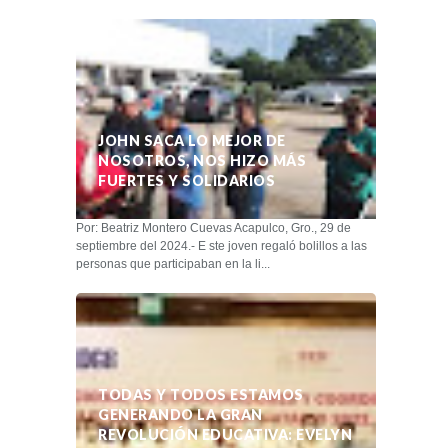
JOHN SACA LO MEJOR DE
NOSOTROS, NOS HIZO MÁS
FUERTES Y SOLIDARIOS
Por: Beatriz Montero Cuevas Acapulco, Gro., 29 de
septiembre del 2024.- E ste joven regaló bolillos a las
personas que participaban en la li...
TODAS Y TODOS ESTAMOS
GENERANDO LA GRAN
REVOLUCIÓN EDUCATIVA: EVELYN