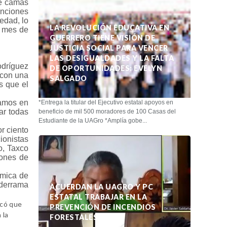
de camas
unciones
edad, lo
LA REVOLUCIÓN EDUCATIVA EN
l mes de
GUERRERO TIENE VISIÓN DE
JUSTICIA SOCIAL PARA VENCER
LAS DESIGUALDADES Y LA FALTA
odríguez
DE OPORTUNIDADES: EVELYN
 con una
SALGADO
s que el
tamos en
*Entrega la titular del Ejecutivo estatal apoyos en
ar todas
beneficio de mil 500 moradores de 100 Casas del
Estudiante de la UAGro *Amplía gobe...
r ciento
ionistas
o, Taxco
lones de
ómica de
 derrama
ACUERDAN LA UAGRO Y PC
ESTATAL TRABAJAR EN LA
icó que
PREVENCIÓN DE INCENDIOS
 la
FORESTALES