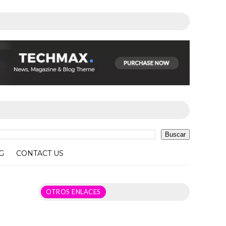
G
CONTACT US
OTROS ENLACES