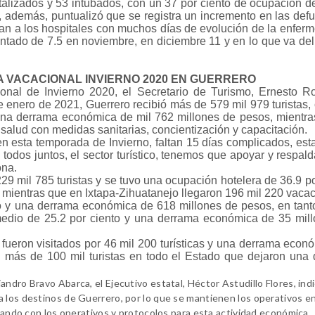
italizados y 53 intubados, con un 37 por ciento de ocupación 
s, además, puntualizó que se registra un incremento en las def
n a los hospitales con muchos días de evolución de la enferm
ntado de 7.5 en noviembre, en diciembre 11 y en lo que va de
 VACACIONAL INVIERNO 2020 EN GUERRERO
onal de Invierno 2020, el Secretario de Turismo, Ernesto R
e enero de 2021, Guerrero recibió más de 579 mil 979 turistas,
 una derrama económica de mil 762 millones de pesos, mientra
salud con medidas sanitarias, concientización y capacitación.
en esta temporada de Invierno, faltan 15 días complicados, es
odos juntos, el sector turístico, tenemos que apoyar y respald
ona.
9 mil 785 turistas y se tuvo una ocupación hotelera de 36.9 po
mientras que en Ixtapa-Zihuatanejo llegaron 196 mil 220 vacac
to y una derrama económica de 618 millones de pesos, en tant
omedio de 25.2 por ciento y una derrama económica de 35 mil
 fueron visitados por 46 mil 200 turísticas y una derrama econ
n más de 100 mil turistas en todo el Estado que dejaron una
ndro Bravo Abarca, el Ejecutivo estatal, Héctor Astudillo Flores, ind
 los destinos de Guerrero, por lo que se mantienen los operativos en
ajando con los operativos y protocolos para esta actividad económica.