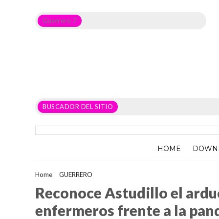
Guerrero 7
Noticias del Estado de Guerrero, Política, Seguridad,
Economía y sobre todo GATOS.
BUSCADOR DEL SITIO
HOME
DOWN
Home
>
GUERRERO
>
Reconoce Astudillo el arduo trabajo de e
Reconoce Astudillo el ardu
enfermeros frente a la pa