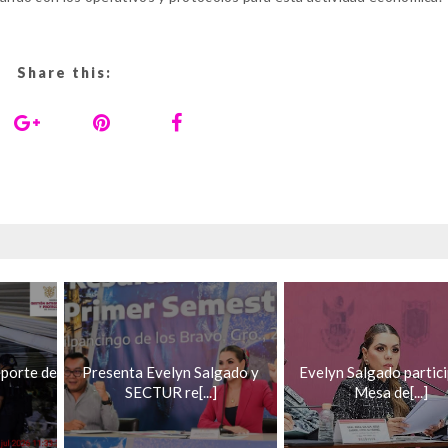
Share this:
porte de
Presenta Evelyn Salgado y
Evelyn Salgado partic
SECTUR re[...]
Mesa de[...]