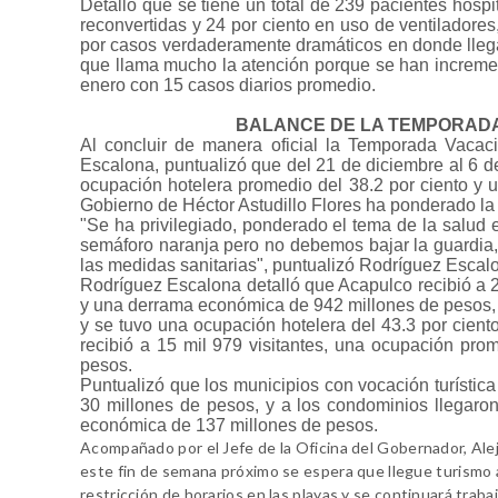
Detalló que se tiene un total de 239 pacientes hosp
reconvertidas y 24 por ciento en uso de ventiladore
por casos verdaderamente dramáticos en donde llega
que llama mucho la atención porque se han increme
enero con 15 casos diarios promedio.
BALANCE DE LA TEMPORADA
Al concluir de manera oficial la Temporada Vacaci
Escalona, puntualizó que del 21 de diciembre al 6 d
ocupación hotelera promedio del 38.2 por ciento y
Gobierno de Héctor Astudillo Flores ha ponderado la 
"Se ha privilegiado, ponderado el tema de la salud 
semáforo naranja pero no debemos bajar la guardia, t
las medidas sanitarias", puntualizó Rodríguez Escal
Rodríguez Escalona detalló que Acapulco recibió a 22
y una derrama económica de 942 millones de pesos, 
y se tuvo una ocupación hotelera del 43.3 por cien
recibió a 15 mil 979 visitantes, una ocupación pr
pesos.
Puntualizó que los municipios con vocación turística
30 millones de pesos, y a los condominios llegaro
económica de 137 millones de pesos.
Acompañado por el Jefe de la Oficina del Gobernador, Aleja
este fin de semana próximo se espera que llegue turismo a
restricción de horarios en las playas y se continuará trab