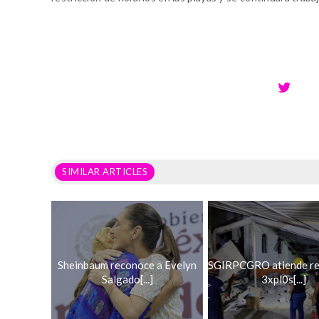
SIMILAR ARTICLES
Sheinbaum reconoce a Evelyn
SGIRPCGRO atiende re
Salgado[...]
3xpl0s[...]