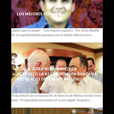
LOS MEJORES EQUIPOS
¡Jálalo que es pargo! *Los mejores equipos Por Jacko Badillo
De los ayuntamientos ganados por el partido Morena en e...
SE REALIZARÁ NUEVAMENTE EN
ACAPULCO LA 83 CONVENCIÓN BANCARIA
DEL 12 AL 13 DE MARZO: ASTUDILLO
*Esta edición de la Asociación de Bancos de México tendrá como
lema: "Prosperidad para todos en la era digital" Acapulco,...