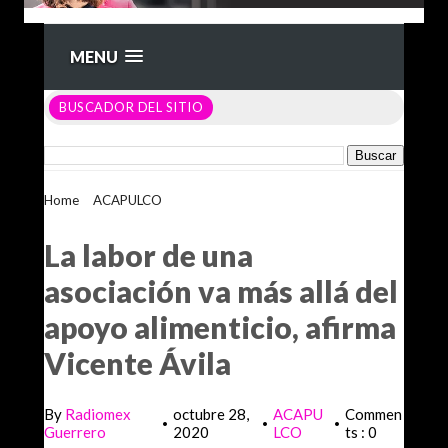
MENU
BUSCADOR DEL SITIO
Home
>
ACAPULCO
>
La labor de una asociación va más allá
del apoyo alimenticio, afirma Vicente Ávila
La labor de una
asociación va más allá del
apoyo alimenticio, afirma
Vicente Ávila
By
Radiomex
octubre 28,
ACAPU
Commen
•
•
•
Guerrero
2020
LCO
ts : 0