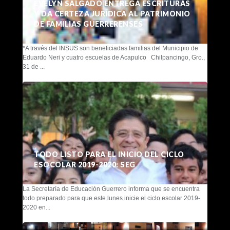
EVELYN SALGADO ENTREGA ESCRITURAS
Y DA CERTEZA JURÍDICA AL PATRIMONIO
DE FAMILIAS GUERRERENSES
*A través del INSUS son beneficiadas familias del Municipio de
Eduardo Neri y cuatro escuelas de Acapulco Chilpancingo, Gro.,
31 de ...
TODO LISTO PARA EL INICIO DEL CICLO
ESOCOLAR 2019-2020: SEG
La Secretaría de Educación Guerrero informa que se encuentra
todo preparado para que este lunes inicie el ciclo escolar 2019-
2020 en...