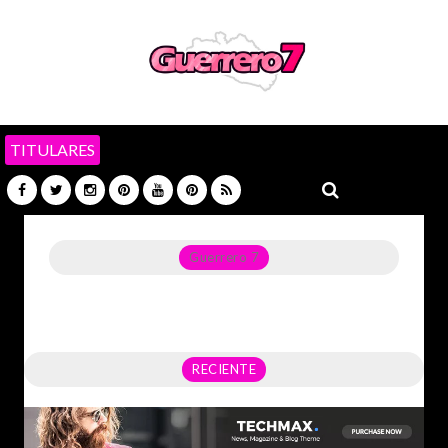
TITULARES
Guerrero 7
Noticias del Estado de Guerrero, Política, Seguridad,
Economía y sobre todo GATOS.
RECIENTE