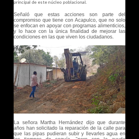
principal de este núcleo poblacional.
Señaló que estas acciones son parte del
compromiso que tiene con Acapulco, que no solo
se enfocan en apoyar con programas alimenticios,
y lo hace con la única finalidad de mejorar las
condiciones en las que viven los ciudadanos.
La señora Martha Hernández dijo que durante
años han solicitado la reparación de la calle para
que las pipas pudieran subir y llevarles agua en