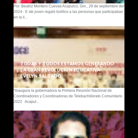
Por: Beatriz Montero Cuevas Acapulco, Gro., 29 de septiembre del
2024.- E ste joven regaló bolillos a las personas que participaban
en la li...
TODAS Y TODOS ESTAMOS GENERANDO
LA GRAN REVOLUCIÓN EDUCATIVA:
EVELYN SALGADO
*Inaugura la gobernadora la Primera Reunión Nacional de
Coordinadores y Coordinadoras de Telebachillerato Comunitario
2022 Acapul...