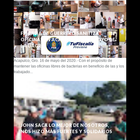
FISCALÍA DE GUERRERO SANITIZA
OFICINAS EN ACAPULCO CON APOYO DE
LA UAGRO
Acapulco, Gro. 16 de mayo del 2020.- Con el propósito de
mantener las oficinas libres de bacterias en beneficio de las y los
trabajado...
JOHN SACA LO MEJOR DE NOSOTROS,
NOS HIZO MÁS FUERTES Y SOLIDARIOS