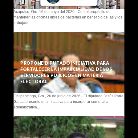
Acapulco, Gro. 16 de mayo del 2020.- Con el propósito de
mantener las oficinas libres de bacterias en beneficio de las y los
trabajado...
PROPONE DIPUTADO INICIATIVA PARA
FORTALECER LA IMPARCIALIDAD DE LOS
SERVIDORES PÚBLICOS EN MATERIA
ELECTORAL
Chilpancingo, Gro., 26 de junio de 2026.- El diputado Jesús Parra
García presentó una iniciativa para incorporar como falta
administrativa...