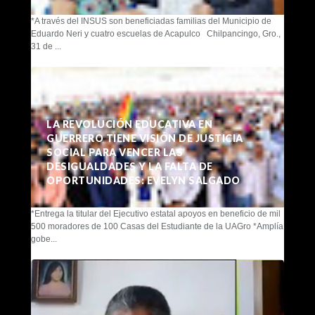
*A través del INSUS son beneficiadas familias del Municipio de
Eduardo Neri y cuatro escuelas de Acapulco Chilpancingo, Gro.,
31 de ...
LA REVOLUCIÓN EDUCATIVA EN
GUERRERO TIENE VISIÓN DE JUSTICIA
SOCIAL PARA VENCER LAS
DESIGUALDADES Y LA FALTA DE
OPORTUNIDADES: EVELYN SALGADO
*Entrega la titular del Ejecutivo estatal apoyos en beneficio de mil
500 moradores de 100 Casas del Estudiante de la UAGro *Amplía
gobe...