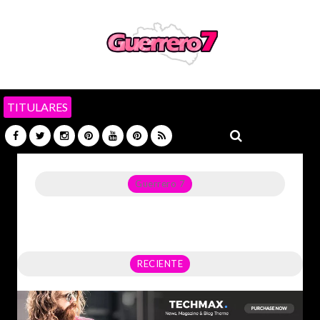
TITULARES
Guerrero 7
Noticias del Estado de Guerrero, Política, Seguridad,
Economía y sobre todo GATOS.
RECIENTE