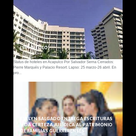
(SIN TÍTULO)
Status de hoteles en Acapulco Por Salvador Serna Cerrados:
Pierre Marqués y Palacio Resort. Lapso: 25 marzo-26 abril. En
pro...
EVELYN SALGADO ENTREGA ESCRITURAS
Y DA CERTEZA JURÍDICA AL PATRIMONIO
DE FAMILIAS GUERRERENSES