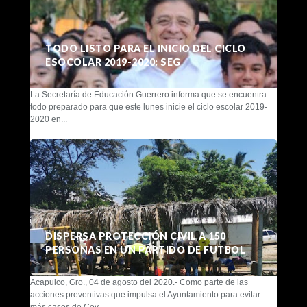
TODO LISTO PARA EL INICIO DEL CICLO
ESOCOLAR 2019-2020: SEG
La Secretaría de Educación Guerrero informa que se encuentra
todo preparado para que este lunes inicie el ciclo escolar 2019-
2020 en...
DISPERSA PROTECCIÓN CIVIL A 150
PERSONAS EN UN PARTIDO DE FUTBOL
Acapulco, Gro., 04 de agosto del 2020.- Como parte de las
acciones preventivas que impulsa el Ayuntamiento para evitar