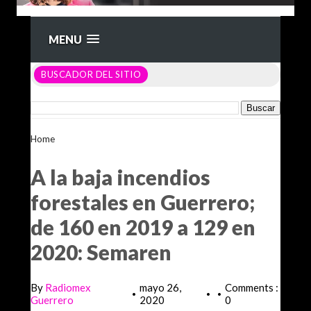
MENU
BUSCADOR DEL SITIO
Home
>Unlabelled >
A la baja incendios forestales en
Guerrero; de 160 en 2019 a 129 en 2020: Semaren
A la baja incendios
forestales en Guerrero;
de 160 en 2019 a 129 en
2020: Semaren
By
Radiomex
mayo 26,
Comments :
•
•
•
Guerrero
2020
0