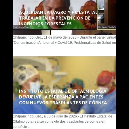
ACUERDAN LA UAGRO Y PC ESTATAL
TRABAJAR EN LA PREVENCIÓN DE
INCENDIOS FORESTALES
Chilpancingo, Gro., 11 de mayo del 2020.- Durante el panel virtual
"Contaminación Ambiental y Covid-19: Problemáticas de Salud en
...
INSTITUTO ESTATAL DE OFTALMOLOGÍA
DEVUELVE LA ESPERANZA A PACIENTES
CON NUEVOS TRASPLANTES DE CÓRNEA
Chilpancingo, Gro., a 30 de julio de 2026.- El Instituto Estatal de
Oftalmología realizó con éxito dos trasplantes de córnea en
beneficio ...