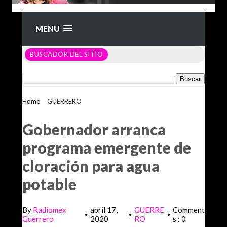
MENU
BUSCADOR DEL SITIO
Home
>
GUERRERO
>
Gobernador arranca programa
emergente de cloración para agua potable
Gobernador arranca
programa emergente de
cloración para agua
potable
By
Radiomex
abril 17,
GUERRE
Comment
•
•
•
Guerrero
2020
RO
s : 0