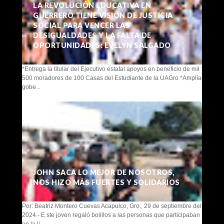
LA REVOLUCIÓN EDUCATIVA EN
GUERRERO TIENE VISIÓN DE JUSTICIA
SOCIAL PARA VENCER LAS
DESIGUALDADES Y LA FALTA DE
OPORTUNIDADES: EVELYN SALGADO
*Entrega la titular del Ejecutivo estatal apoyos en beneficio de mil
500 moradores de 100 Casas del Estudiante de la UAGro *Amplía
gobe...
JOHN SACA LO MEJOR DE NOSOTROS,
NOS HIZO MÁS FUERTES Y SOLIDARIOS
Por: Beatriz Montero Cuevas Acapulco, Gro., 29 de septiembre del
2024.- E ste joven regaló bolillos a las personas que participaban