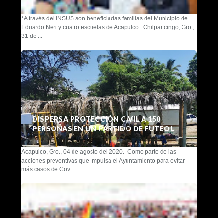
*A través del INSUS son beneficiadas familias del Municipio de
Eduardo Neri y cuatro escuelas de Acapulco Chilpancingo, Gro.,
31 de ...
DISPERSA PROTECCIÓN CIVIL A 150
PERSONAS EN UN PARTIDO DE FUTBOL
Acapulco, Gro., 04 de agosto del 2020.- Como parte de las
acciones preventivas que impulsa el Ayuntamiento para evitar
más casos de Cov...