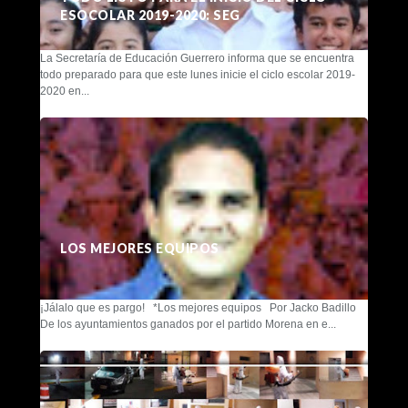
ESOCOLAR 2019-2020: SEG
La Secretaría de Educación Guerrero informa que se encuentra
todo preparado para que este lunes inicie el ciclo escolar 2019-
2020 en...
LOS MEJORES EQUIPOS
¡Jálalo que es pargo! *Los mejores equipos Por Jacko Badillo
De los ayuntamientos ganados por el partido Morena en e...