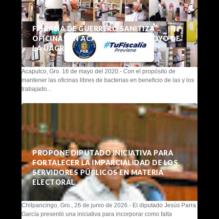
FISCALÍA DE GUERRERO SANITIZA
OFICINAS EN ACAPULCO CON APOYO DE
LA UAGRO
Acapulco, Gro. 16 de mayo del 2020.- Con el propósito de
mantener las oficinas libres de bacterias en beneficio de las y los
trabajado...
PROPONE DIPUTADO INICIATIVA PARA
FORTALECER LA IMPARCIALIDAD DE LOS
SERVIDORES PÚBLICOS EN MATERIA
ELECTORAL
Chilpancingo, Gro., 26 de junio de 2026.- El diputado Jesús Parra
García presentó una iniciativa para incorporar como falta