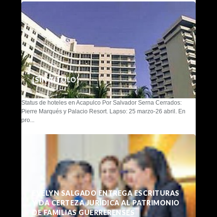
(SIN TÍTULO)
Status de hoteles en Acapulco Por Salvador Serna Cerrados:
Pierre Marqués y Palacio Resort. Lapso: 25 marzo-26 abril. En
pro...
EVELYN SALGADO ENTREGA ESCRITURAS
Y DA CERTEZA JURÍDICA AL PATRIMONIO
DE FAMILIAS GUERRERENSES