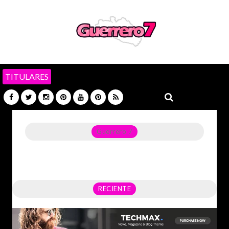
TITULARES
Guerrero 7
Noticias del Estado de Guerrero, Política, Seguridad,
Economía y sobre todo GATOS.
RECIENTE