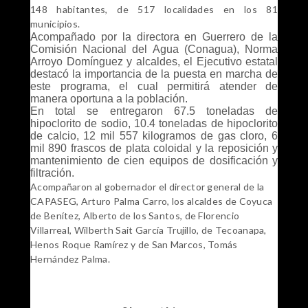
148 habitantes, de 517 localidades en los 81
municipios.
Acompañado por la directora en Guerrero de la
Comisión Nacional del Agua (Conagua), Norma
Arroyo Domínguez y alcaldes, el Ejecutivo estatal
destacó la importancia de la puesta en marcha de
este programa, el cual permitirá atender de
manera oportuna a la población.
En total se entregaron 67.5 toneladas de
hipoclorito de sodio, 10.4 toneladas de hipoclorito
de calcio, 12 mil 557 kilogramos de gas cloro, 6
mil 890 frascos de plata coloidal y la reposición y
mantenimiento de cien equipos de dosificación y
filtración.
Acompañaron al gobernador el director general de la
CAPASEG, Arturo Palma Carro, los alcaldes de Coyuca
de Benítez, Alberto de los Santos, de Florencio
Villarreal, Wilberth Sait García Trujillo, de Tecoanapa,
Henos Roque Ramírez y de San Marcos, Tomás
Hernández Palma.