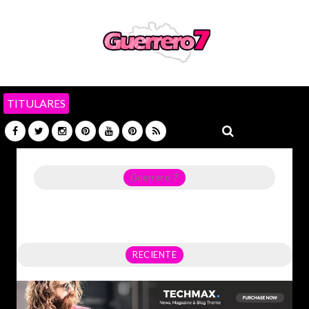
TITULARES
Guerrero 7
Noticias del Estado de Guerrero, Política, Seguridad,
Economía y sobre todo GATOS.
RECIENTE