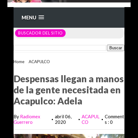
MENU
BUSCADOR DEL SITIO
Home
>
ACAPULCO
>
Despensas llegan a manos de la gente
necesitada en Acapulco: Adela
Despensas llegan a manos
de la gente necesitada en
Acapulco: Adela
By
Radiomex
abril 06,
ACAPUL
Comment
•
•
•
Guerrero
2020
CO
s : 0