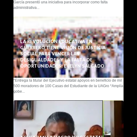
García presentó una iniciativa para incorporar como falta
administrativa...
LA REVOLUCIÓN EDUCATIVA EN
GUERRERO TIENE VISIÓN DE JUSTICIA
SOCIAL PARA VENCER LAS
DESIGUALDADES Y LA FALTA DE
OPORTUNIDADES: EVELYN SALGADO
*Entrega la titular del Ejecutivo estatal apoyos en beneficio de mil
500 moradores de 100 Casas del Estudiante de la UAGro *Amplía
gobe...