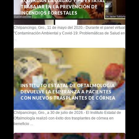
ACUERDAN LA UAGRO Y PC ESTATAL
TRABAJAR EN LA PREVENCIÓN DE
INCENDIOS FORESTALES
Chilpancingo, Gro., 11 de mayo del 2020.- Durante el panel virtual
"Contaminación Ambiental y Covid-19: Problemáticas de Salud en
...
INSTITUTO ESTATAL DE OFTALMOLOGÍA
DEVUELVE LA ESPERANZA A PACIENTES
CON NUEVOS TRASPLANTES DE CÓRNEA
Chilpancingo, Gro., a 30 de julio de 2026.- El Instituto Estatal de
Oftalmología realizó con éxito dos trasplantes de córnea en
beneficio ...