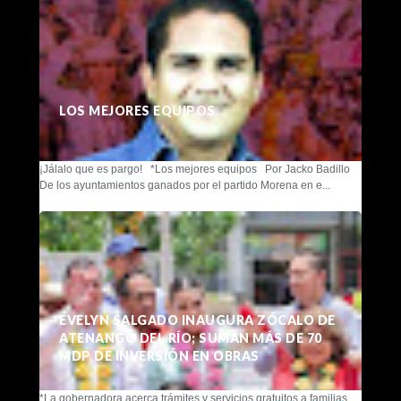
LOS MEJORES EQUIPOS
¡Jálalo que es pargo! *Los mejores equipos Por Jacko Badillo
De los ayuntamientos ganados por el partido Morena en e...
EVELYN SALGADO INAUGURA ZÓCALO DE
ATENANGO DEL RÍO; SUMAN MÁS DE 70
MDP DE INVERSIÓN EN OBRAS
*La gobernadora acerca trámites y servicios gratuitos a familias