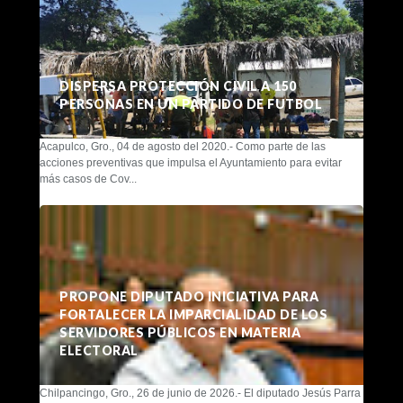
DISPERSA PROTECCIÓN CIVIL A 150
PERSONAS EN UN PARTIDO DE FUTBOL
Acapulco, Gro., 04 de agosto del 2020.- Como parte de las
acciones preventivas que impulsa el Ayuntamiento para evitar
más casos de Cov...
PROPONE DIPUTADO INICIATIVA PARA
FORTALECER LA IMPARCIALIDAD DE LOS
SERVIDORES PÚBLICOS EN MATERIA
ELECTORAL
Chilpancingo, Gro., 26 de junio de 2026.- El diputado Jesús Parra