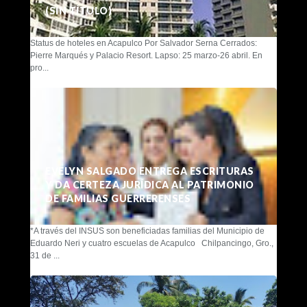
(SIN TÍTULO)
Status de hoteles en Acapulco Por Salvador Serna Cerrados:
Pierre Marqués y Palacio Resort. Lapso: 25 marzo-26 abril. En
pro...
EVELYN SALGADO ENTREGA ESCRITURAS
Y DA CERTEZA JURÍDICA AL PATRIMONIO
DE FAMILIAS GUERRERENSES
*A través del INSUS son beneficiadas familias del Municipio de
Eduardo Neri y cuatro escuelas de Acapulco Chilpancingo, Gro.,
31 de ...