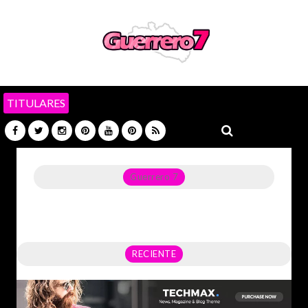
TITULARES
Guerrero 7
Noticias del Estado de Guerrero, Política, Seguridad,
Economía y sobre todo GATOS.
RECIENTE