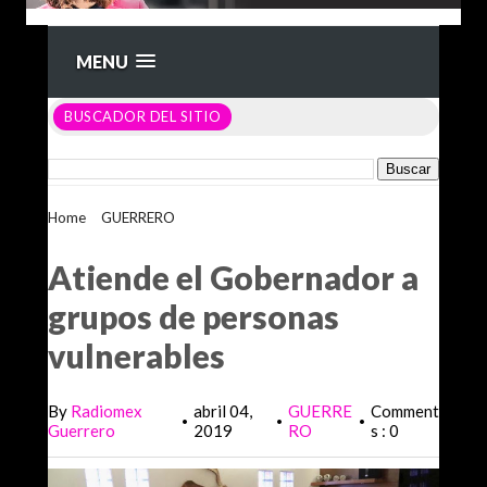
MENU
BUSCADOR DEL SITIO
Home
>
GUERRERO
>
Atiende el Gobernador a grupos de
personas vulnerables
Atiende el Gobernador a
grupos de personas
vulnerables
By
Radiomex
abril 04,
GUERRE
Comment
•
•
•
Guerrero
2019
RO
s : 0