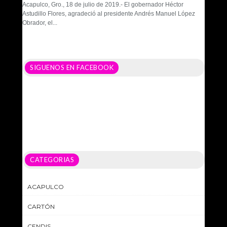
Acapulco, Gro., 18 de julio de 2019.- El gobernador Héctor
Astudillo Flores, agradeció al presidente Andrés Manuel López
Obrador, el...
SIGUENOS EN FACEBOOK
CATEGORIAS
ACAPULCO
CARTÓN
CENDIS