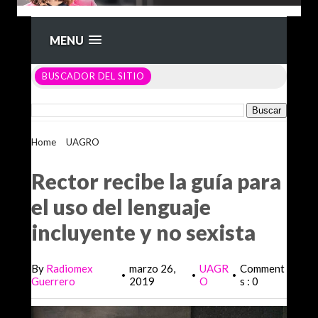
MENU
BUSCADOR DEL SITIO
Home
>
UAGRO
>
Rector recibe la guía para el uso del
lenguaje incluyente y no sexista
Rector recibe la guía para
el uso del lenguaje
incluyente y no sexista
By
Radiomex
marzo 26,
UAGR
Comment
•
•
•
Guerrero
2019
O
s : 0