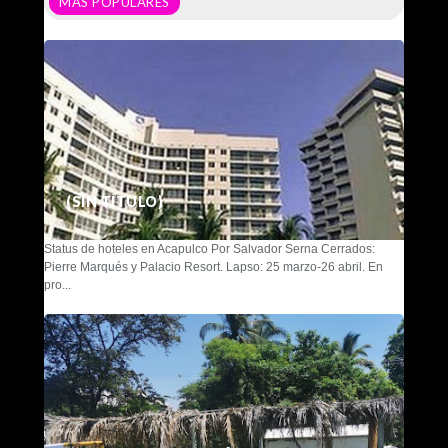
MÁS POPULARES
(SIN TÍTULO)
Status de hoteles en Acapulco Por Salvador Serna Cerrados:
Pierre Marqués y Palacio Resort. Lapso: 25 marzo-26 abril. En
pro...