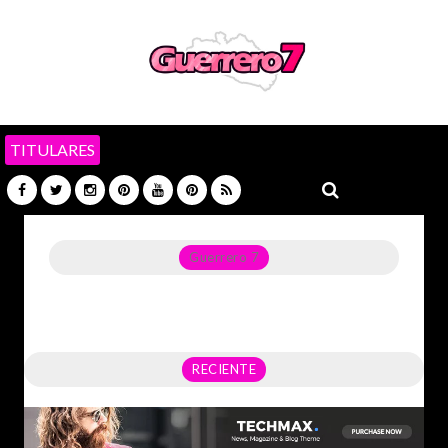
TITULARES
Guerrero 7
Noticias del Estado de Guerrero, Política, Seguridad,
Economía y sobre todo GATOS.
RECIENTE