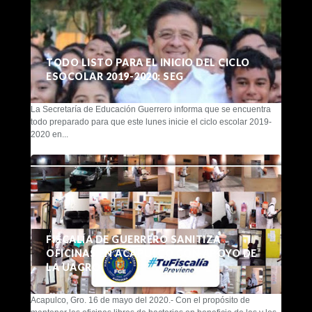
TODO LISTO PARA EL INICIO DEL CICLO
ESOCOLAR 2019-2020: SEG
La Secretaría de Educación Guerrero informa que se encuentra
todo preparado para que este lunes inicie el ciclo escolar 2019-
2020 en...
FISCALÍA DE GUERRERO SANITIZA
OFICINAS EN ACAPULCO CON APOYO DE
LA UAGRO
Acapulco, Gro. 16 de mayo del 2020.- Con el propósito de