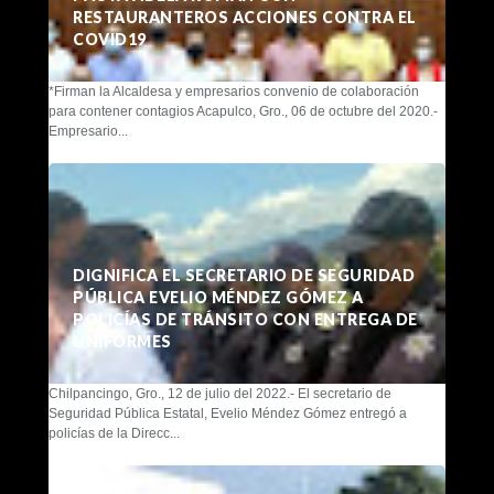
RESTAURANTEROS ACCIONES CONTRA EL
COVID19
*Firman la Alcaldesa y empresarios convenio de colaboración
para contener contagios Acapulco, Gro., 06 de octubre del 2020.-
Empresario...
DIGNIFICA EL SECRETARIO DE SEGURIDAD
PÚBLICA EVELIO MÉNDEZ GÓMEZ A
POLICÍAS DE TRÁNSITO CON ENTREGA DE
UNIFORMES
Chilpancingo, Gro., 12 de julio del 2022.- El secretario de
Seguridad Pública Estatal, Evelio Méndez Gómez entregó a
policías de la Direcc...