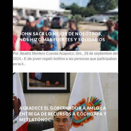
JOHN SACA LO MEJOR DE NOSOTROS,
NOS HIZO MÁS FUERTES Y SOLIDARIOS
Por: Beatriz Montero Cuevas Acapulco, Gro., 29 de septiembre del
2024.- E ste joven regaló bolillos a las personas que participaban
en la li...
AGRADECE EL GOBERNADOR A AMLO LA
ENTREGA DE RECURSOS A COCHOAPA Y
METLATÓNOC