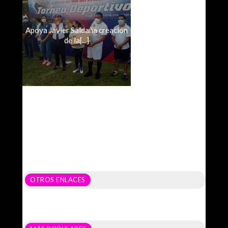
Apoya Javier Saldaña creación
de la[...]
OTROS ENLACES