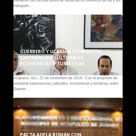
mantener las oficinas libres de bacterias en beneficio de las y los
trabajado...
GUERRERO Y UCRANIA COMPARTEN
EXPERIENCIAS CULTURALES,
ECONÓMICAS Y TURÍSTICAS
Acapulco, Gro., 22 de noviembre de 2019.- Con el propósito de
compartir experiencias culturales, económicas y turísticas, entre
Guerrer...
PACTA ADELA ROMÁN CON