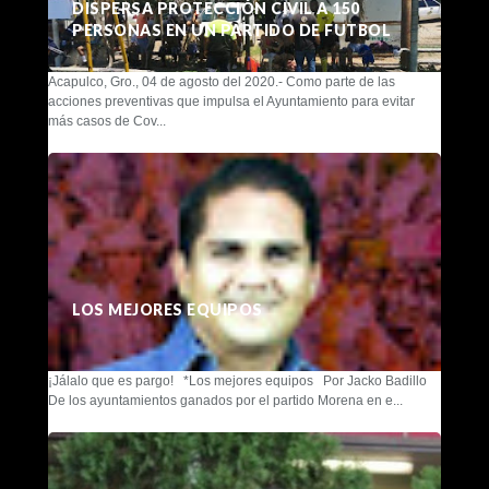
DISPERSA PROTECCIÓN CIVIL A 150
PERSONAS EN UN PARTIDO DE FUTBOL
Acapulco, Gro., 04 de agosto del 2020.- Como parte de las
acciones preventivas que impulsa el Ayuntamiento para evitar
más casos de Cov...
LOS MEJORES EQUIPOS
¡Jálalo que es pargo! *Los mejores equipos Por Jacko Badillo
De los ayuntamientos ganados por el partido Morena en e...