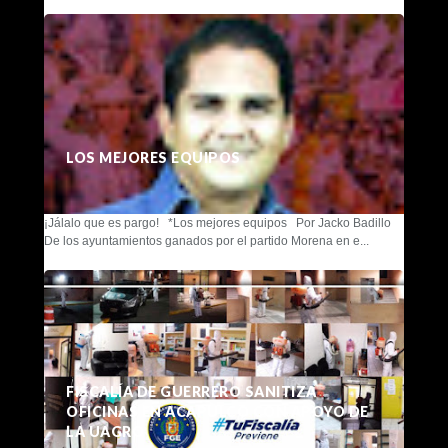
LOS MEJORES EQUIPOS
¡Jálalo que es pargo! *Los mejores equipos Por Jacko Badillo
De los ayuntamientos ganados por el partido Morena en e...
FISCALÍA DE GUERRERO SANITIZA
OFICINAS EN ACAPULCO CON APOYO DE
LA UAGRO