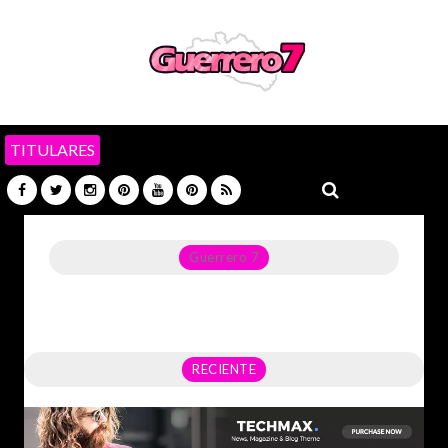
TITULARES
Guerrero 7
Noticias del Estado de Guerrero, Política, Seguridad,
Economía y sobre todo GATOS.
RECIENTE