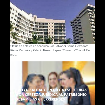
(SIN TÍTULO)
Status de hoteles en Acapulco Por Salvador Serna Cerrados:
Pierre Marqués y Palacio Resort. Lapso: 25 marzo-26 abril. En
pro...
EVELYN SALGADO ENTREGA ESCRITURAS
Y DA CERTEZA JURÍDICA AL PATRIMONIO
DE FAMILIAS GUERRERENSES