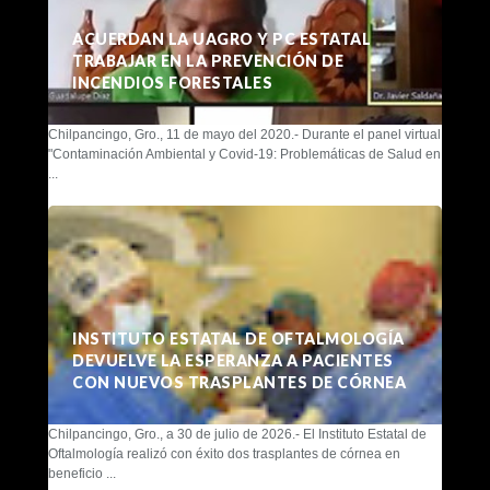
ACUERDAN LA UAGRO Y PC ESTATAL
TRABAJAR EN LA PREVENCIÓN DE
INCENDIOS FORESTALES
Chilpancingo, Gro., 11 de mayo del 2020.- Durante el panel virtual
"Contaminación Ambiental y Covid-19: Problemáticas de Salud en
...
INSTITUTO ESTATAL DE OFTALMOLOGÍA
DEVUELVE LA ESPERANZA A PACIENTES
CON NUEVOS TRASPLANTES DE CÓRNEA
Chilpancingo, Gro., a 30 de julio de 2026.- El Instituto Estatal de
Oftalmología realizó con éxito dos trasplantes de córnea en
beneficio ...