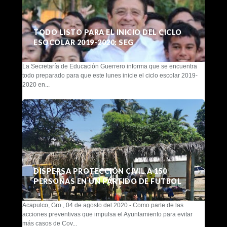
TODO LISTO PARA EL INICIO DEL CICLO
ESOCOLAR 2019-2020: SEG
La Secretaría de Educación Guerrero informa que se encuentra
todo preparado para que este lunes inicie el ciclo escolar 2019-
2020 en...
DISPERSA PROTECCIÓN CIVIL A 150
PERSONAS EN UN PARTIDO DE FUTBOL
Acapulco, Gro., 04 de agosto del 2020.- Como parte de las
acciones preventivas que impulsa el Ayuntamiento para evitar
más casos de Cov...