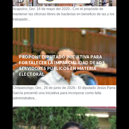
Acapulco, Gro. 16 de mayo del 2020.- Con el propósito de
mantener las oficinas libres de bacterias en beneficio de las y los
trabajado...
PROPONE DIPUTADO INICIATIVA PARA
FORTALECER LA IMPARCIALIDAD DE LOS
SERVIDORES PÚBLICOS EN MATERIA
ELECTORAL
Chilpancingo, Gro., 26 de junio de 2026.- El diputado Jesús Parra
García presentó una iniciativa para incorporar como falta
administrativa...