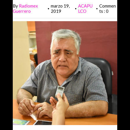
By
Radiomex
marzo 19,
ACAPU
Commen
•
•
•
Guerrero
2019
LCO
ts : 0