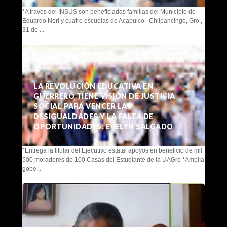
*A través del INSUS son beneficiadas familias del Municipio de
Eduardo Neri y cuatro escuelas de Acapulco Chilpancingo, Gro.,
31 de ...
LA REVOLUCIÓN EDUCATIVA EN
GUERRERO TIENE VISIÓN DE JUSTICIA
SOCIAL PARA VENCER LAS
DESIGUALDADES Y LA FALTA DE
OPORTUNIDADES: EVELYN SALGADO
*Entrega la titular del Ejecutivo estatal apoyos en beneficio de mil
500 moradores de 100 Casas del Estudiante de la UAGro *Amplía
gobe...