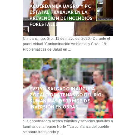
ACUERDAN LA UAGRO Y PC
ESTATAL TRABAJAR EN LA
PREVENCIÓN DE INCENDIOS
FORESTALES
Chilpancingo, Gro., 11 de mayo del 2020.- Durante el
panel virtual "Contaminación Ambiental y Covid-19:
Problemáticas de Salud en ...
EVELYN SALGADO INAUGURA
ZÓCALO DE ATENANGO DEL RÍO;
SUMAN MÁS DE 70 MDP DE
INVERSIÓN EN OBRAS
*La gobernadora acerca trámites y servicios gratuitos a
familias de la región Norte *"La confianza del pueblo
se honra trabajando y...