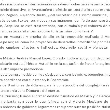
es nacionales e internacionales que dieron cobertura al evento dep
mplejo deportivo, el Ayuntamiento ofreció un coctel a los represen
 Pegaso, Alejandro Burillo, y del secretario de Turismo municipal, 
ravés de sus textos, sus videos y sus imágenes, den fe de que nuestr
en, Acapulco se está trasformando, con el trabajo y el esfuerzo de 
 a nuestros visitantes no como turistas, sino como familia".
nza en Acapulco y prueba de ello es la renovación realizada al A
e pesos; así como los proyectos de desarrollos inmobiliarios por más
 empleos directos e indirectos, desarrollo social y bienestar 
de México, Andrés Manuel López Obrador todo el apoyo brindado, a
ndatario estatal, Héctor Astudillo en la captación de inversiones, i
de alto impacto promocional.
l está comprometido con los ciudadanos, con los micro, pequeños, m
a coordinada con el estado y la Federación.
de 8 millones de dólares para la construcción del complejo tenís
mundo en la zona Diamante del puerto.
 del turismo; fuimos el primer destino turístico de México y los aca
o no basta con decir lo que fuimos; con el Abierto Mexicano de T
tres órdenes de gobierno; lograremos recuperar nuestra posición turíst