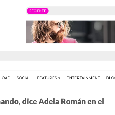
RECIENTE
LOAD
SOCIAL
FEATURES
ENTERTAINMENT
BLO
a Román en el Mextenis
mando, dice Adela Román en el