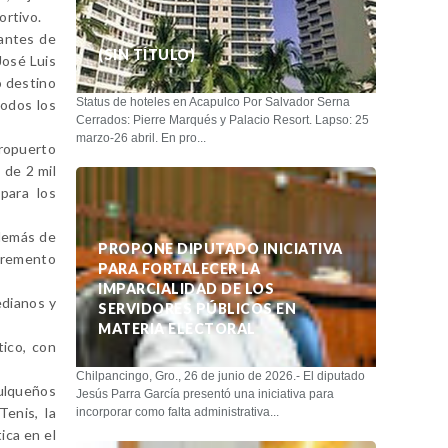
ortivo.
tantes de
(SIN TÍTULO)
José Luis
o destino
Status de hoteles en Acapulco Por Salvador Serna
todos los
Cerrados: Pierre Marqués y Palacio Resort. Lapso: 25
marzo-26 abril. En pro...
eropuerto
 de 2 mil
para los
demás de
PROPONE DIPUTADO INICIATIVA
ncremento
PARA FORTALECER LA
IMPARCIALIDAD DE LOS
edianos y
SERVIDORES PÚBLICOS EN
MATERIA ELECTORAL
tico, con
Chilpancingo, Gro., 26 de junio de 2026.- El diputado
pulqueños
Jesús Parra García presentó una iniciativa para
enis, la
incorporar como falta administrativa...
ica en el