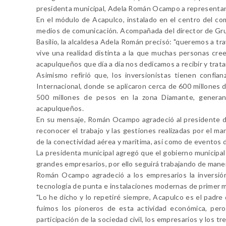
presidenta municipal, Adela Román Ocampo a representant
En el módulo de Acapulco, instalado en el centro del co
medios de comunicación. Acompañada del director de Grupo
Basilio, la alcaldesa Adela Román precisó: "queremos a t
vive una realidad distinta a la que muchas personas cre
acapulqueños que día a día nos dedicamos a recibir y tratar
Asimismo refirió que, los inversionistas tienen confia
Internacional, donde se aplicaron cerca de 600 millones d
500 millones de pesos en la zona Diamante, generando
acapulqueños.
En su mensaje, Román Ocampo agradeció al presidente 
reconocer el trabajo y las gestiones realizadas por el ma
de la conectividad aérea y marítima, así como de eventos 
La presidenta municipal agregó que el gobierno municipa
grandes empresarios, por ello seguirá trabajando de maner
Román Ocampo agradeció a los empresarios la inversión 
tecnología de punta e instalaciones modernas de primer 
"Lo he dicho y lo repetiré siempre, Acapulco es el padre
fuimos los pioneros de esta actividad económica, per
participación de la sociedad civil, los empresarios y los 