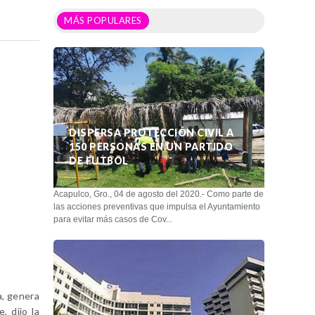
MÁS POPULARES
DISPERSA PROTECCIÓN CIVIL A
150 PERSONAS EN UN PARTIDO
DE FUTBOL
Acapulco, Gro., 04 de agosto del 2020.- Como parte de
las acciones preventivas que impulsa el Ayuntamiento
para evitar más casos de Cov...
a, genera
 dijo la