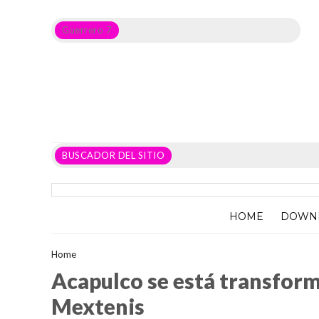
Guerrero 7
Noticias del Estado de Guerrero, Política, Seguridad,
Economía y sobre todo GATOS.
BUSCADOR DEL SITIO
HOME
DOWN
Home
>Unlabelled >
Acapulco se está transformando, dice Adel
Acapulco se está transfor
Mextenis