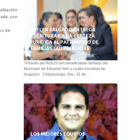
alización
rada, con
EVELYN SALGADO ENTREGA
ios de
ESCRITURAS Y DA CERTEZA
JURÍDICA AL PATRIMONIO DE
FAMILIAS GUERRERENSES
*A través del INSUS son beneficiadas familias del
Municipio de Eduardo Neri y cuatro escuelas de
Acapulco Chilpancingo, Gro., 31 de ...
LOS MEJORES EQUIPOS