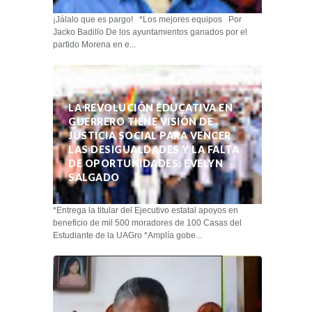
¡Jálalo que es pargo! *Los mejores equipos Por
Jacko Badillo De los ayuntamientos ganados por el
partido Morena en e...
LA REVOLUCIÓN EDUCATIVA EN
GUERRERO TIENE VISIÓN DE
JUSTICIA SOCIAL PARA VENCER
LAS DESIGUALDADES Y LA FALTA
DE OPORTUNIDADES: EVELYN
SALGADO
*Entrega la titular del Ejecutivo estatal apoyos en
beneficio de mil 500 moradores de 100 Casas del
Estudiante de la UAGro *Amplía gobe...