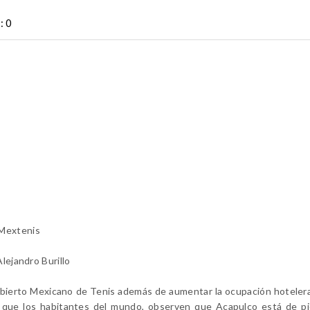
: 0
 Mextenis
lejandro Burillo
l Abierto Mexicano de Tenis además de aumentar la ocupación hoteler
que los habitantes del mundo, observen que Acapulco está de pie,