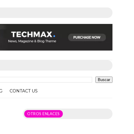
G
CONTACT US
OTROS ENLACES