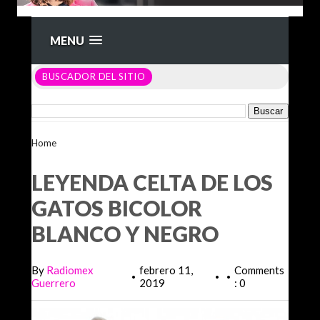
MENU
BUSCADOR DEL SITIO
Home
>Unlabelled >
LEYENDA CELTA DE LOS GATOS
BICOLOR BLANCO Y NEGRO
LEYENDA CELTA DE LOS
GATOS BICOLOR
BLANCO Y NEGRO
By
Radiomex
febrero 11,
Comments
•
•
•
Guerrero
2019
: 0