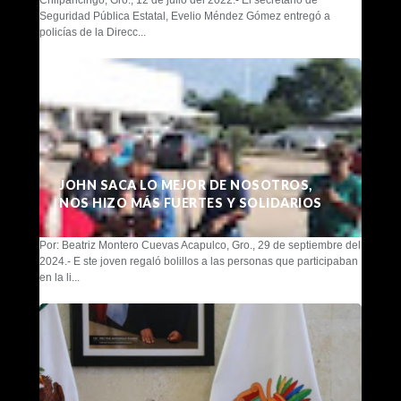
Chilpancingo, Gro., 12 de julio del 2022.- El secretario de
Seguridad Pública Estatal, Evelio Méndez Gómez entregó a
policías de la Direcc...
JOHN SACA LO MEJOR DE NOSOTROS,
NOS HIZO MÁS FUERTES Y SOLIDARIOS
Por: Beatriz Montero Cuevas Acapulco, Gro., 29 de septiembre del
2024.- E ste joven regaló bolillos a las personas que participaban
en la li...