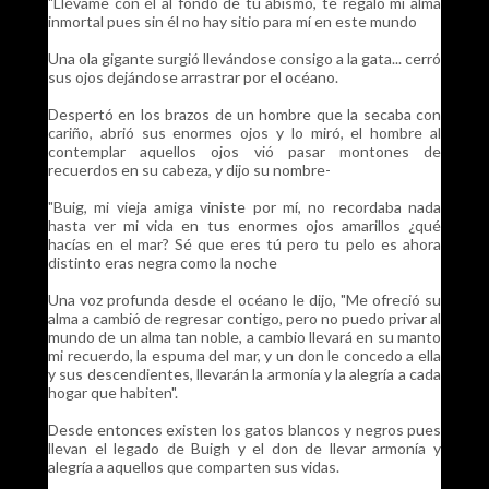
"Llévame con él al fondo de tu abismo, te regalo mi alma
inmortal pues sin él no hay sitio para mí en este mundo
Una ola gigante surgió llevándose consigo a la gata... cerró
sus ojos dejándose arrastrar por el océano.
Despertó en los brazos de un hombre que la secaba con
cariño, abrió sus enormes ojos y lo miró, el hombre al
contemplar aquellos ojos vió pasar montones de
recuerdos en su cabeza, y dijo su nombre-
"Buig, mi vieja amiga viniste por mí, no recordaba nada
hasta ver mi vida en tus enormes ojos amarillos ¿qué
hacías en el mar? Sé que eres tú pero tu pelo es ahora
distinto eras negra como la noche
Una voz profunda desde el océano le dijo, "Me ofreció su
alma a cambió de regresar contigo, pero no puedo privar al
mundo de un alma tan noble, a cambio llevará en su manto
mi recuerdo, la espuma del mar, y un don le concedo a ella
y sus descendientes, llevarán la armonía y la alegría a cada
hogar que habiten".
Desde entonces existen los gatos blancos y negros pues
llevan el legado de Buigh y el don de llevar armonía y
alegría a aquellos que comparten sus vidas.