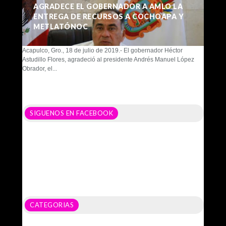
AGRADECE EL GOBERNADOR A AMLO LA
ENTREGA DE RECURSOS A COCHOAPA Y
METLATÓNOC
Acapulco, Gro., 18 de julio de 2019.- El gobernador Héctor
Astudillo Flores, agradeció al presidente Andrés Manuel López
Obrador, el...
SIGUENOS EN FACEBOOK
CATEGORIAS