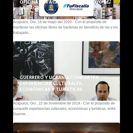
OFICINAS EN ACAPULCO CON APOYO DE
LA UAGRO
Acapulco, Gro. 16 de mayo del 2020.- Con el propósito de
mantener las oficinas libres de bacterias en beneficio de las y los
trabajado...
GUERRERO Y UCRANIA COMPARTEN
EXPERIENCIAS CULTURALES,
ECONÓMICAS Y TURÍSTICAS
Acapulco, Gro., 22 de noviembre de 2019.- Con el propósito de
compartir experiencias culturales, económicas y turísticas, entre
Guerrer...