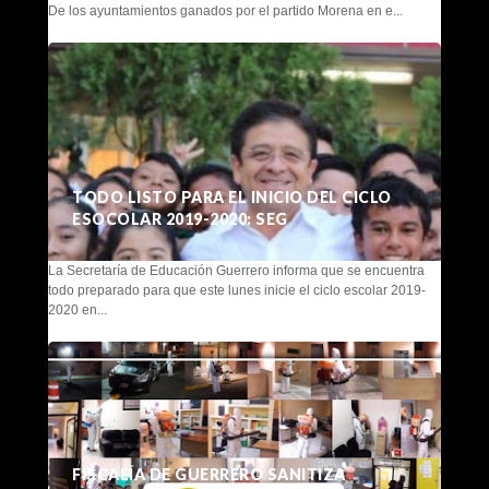
De los ayuntamientos ganados por el partido Morena en e...
TODO LISTO PARA EL INICIO DEL CICLO
ESOCOLAR 2019-2020: SEG
La Secretaría de Educación Guerrero informa que se encuentra
todo preparado para que este lunes inicie el ciclo escolar 2019-
2020 en...
FISCALÍA DE GUERRERO SANITIZA