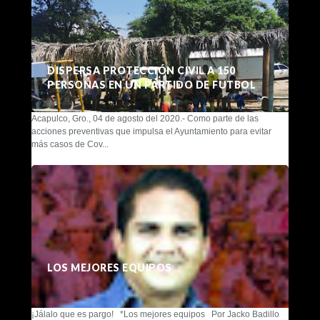
DISPERSA PROTECCIÓN CIVIL A 150
PERSONAS EN UN PARTIDO DE FUTBOL
Acapulco, Gro., 04 de agosto del 2020.- Como parte de las
acciones preventivas que impulsa el Ayuntamiento para evitar
más casos de Cov...
LOS MEJORES EQUIPOS
¡Jálalo que es pargo! *Los mejores equipos Por Jacko Badillo