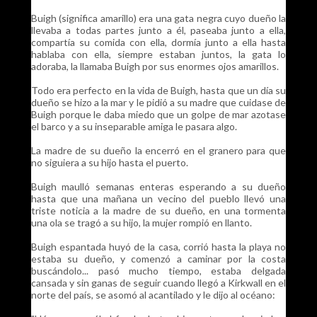
Buigh (significa amarillo) era una gata negra cuyo dueño la
llevaba a todas partes junto a él, paseaba junto a ella,
compartía su comida con ella, dormía junto a ella hasta
hablaba con ella, siempre estaban juntos, la gata lo
adoraba, la llamaba Buigh por sus enormes ojos amarillos.
Todo era perfecto en la vida de Buigh, hasta que un día su
dueño se hizo a la mar y le pidió a su madre que cuidase de
Buigh porque le daba miedo que un golpe de mar azotase
el barco y a su inseparable amiga le pasara algo.
La madre de su dueño la encerró en el granero para que
no siguiera a su hijo hasta el puerto.
Buigh maulló semanas enteras esperando a su dueño
hasta que una mañana un vecino del pueblo llevó una
triste noticia a la madre de su dueño, en una tormenta
una ola se tragó a su hijo, la mujer rompió en llanto.
Buigh espantada huyó de la casa, corrió hasta la playa no
estaba su dueño, y comenzó a caminar por la costa
buscándolo... pasó mucho tiempo, estaba delgada
cansada y sin ganas de seguir cuando llegó a Kirkwall en el
norte del país, se asomó al acantilado y le dijo al océano: