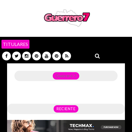
TITULARES
Guerrero 7
Noticias del Estado de Guerrero, Política, Seguridad,
Economía y sobre todo GATOS.
RECIENTE