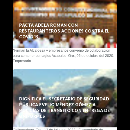
PACTA ADELA ROMÁN CON
RESTAURANTEROS ACCIONES CONTRA EL
COVID19
*Firman la Alcaldesa y empresarios convenio de colaboración
para contener contagios Acapulco, Gro., 06 de octubre del 2020.-
Empresario...
DIGNIFICA EL SECRETARIO DE SEGURIDAD
PÚBLICA EVELIO MÉNDEZ GÓMEZ A
POLICÍAS DE TRÁNSITO CON ENTREGA DE
UNIFORMES