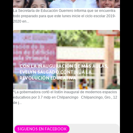
La Secretaría de Educación Guerrero informa que se encuentra
todo preparado para que este lunes inicie el ciclo escolar 2019-
2020 en...
CON LA INAUGURACIÓN DE MÁS AULAS,
EVELYN SALGADO CONTINÚA LA
REVOLUCIÓN EDUCATIVA
*La gobernadora cortó el listón inaugural de modernos espacios
educativos por 3.7 mdp en Chilpancingo Chilpancingo, Gro., 12
de j...
SIGUENOS EN FACEBOOK