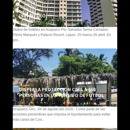
(SIN TÍTULO)
Status de hoteles en Acapulco Por Salvador Serna Cerrados:
Pierre Marqués y Palacio Resort. Lapso: 25 marzo-26 abril. En
pro...
DISPERSA PROTECCIÓN CIVIL A 150
PERSONAS EN UN PARTIDO DE FUTBOL
Acapulco, Gro., 04 de agosto del 2020.- Como parte de las
acciones preventivas que impulsa el Ayuntamiento para evitar
más casos de Cov...