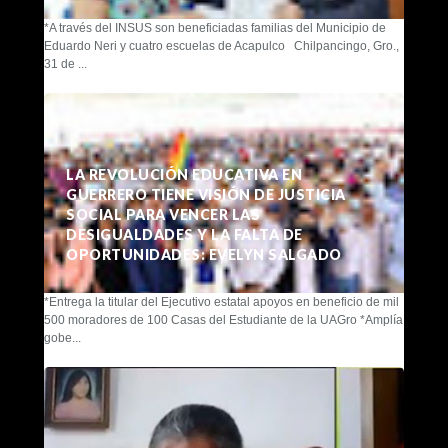
*A través del INSUS son beneficiadas familias del Municipio de
Eduardo Neri y cuatro escuelas de Acapulco Chilpancingo, Gro.,
31 de ...
LA REVOLUCIÓN EDUCATIVA EN
GUERRERO TIENE VISIÓN DE JUSTICIA
SOCIAL PARA VENCER LAS
DESIGUALDADES Y LA FALTA DE
OPORTUNIDADES: EVELYN SALGADO
*Entrega la titular del Ejecutivo estatal apoyos en beneficio de mil
500 moradores de 100 Casas del Estudiante de la UAGro *Amplía
gobe...