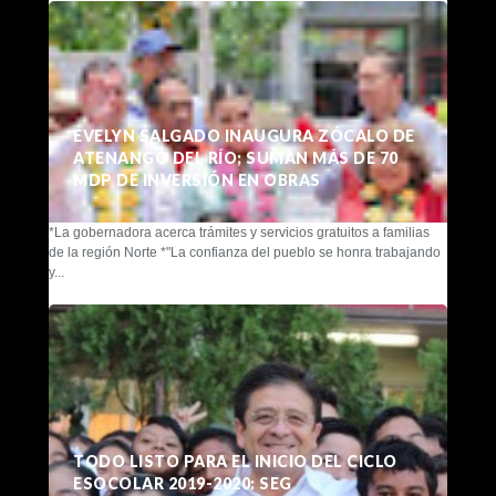
EVELYN SALGADO INAUGURA ZÓCALO DE
ATENANGO DEL RÍO; SUMAN MÁS DE 70
MDP DE INVERSIÓN EN OBRAS
*La gobernadora acerca trámites y servicios gratuitos a familias
de la región Norte *"La confianza del pueblo se honra trabajando
y...
TODO LISTO PARA EL INICIO DEL CICLO
ESOCOLAR 2019-2020: SEG