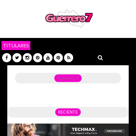
TITULARES
Guerrero 7
Noticias del Estado de Guerrero, Política, Seguridad,
Economía y sobre todo GATOS.
RECIENTE