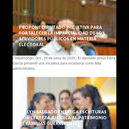
PROPONE DIPUTADO INICIATIVA PARA
FORTALECER LA IMPARCIALIDAD DE LOS
SERVIDORES PÚBLICOS EN MATERIA
ELECTORAL
Chilpancingo, Gro., 26 de junio de 2026.- El diputado Jesús Parra
García presentó una iniciativa para incorporar como falta
administrativa...
EVELYN SALGADO ENTREGA ESCRITURAS
Y DA CERTEZA JURÍDICA AL PATRIMONIO
DE FAMILIAS GUERRERENSES