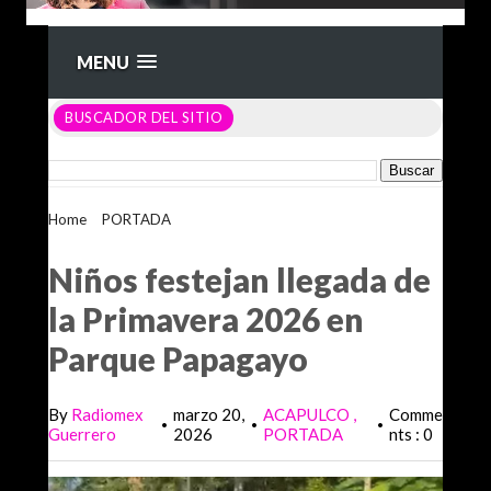
MENU
BUSCADOR DEL SITIO
Home
>
PORTADA
>
Niños festejan llegada de la Primavera
2026 en Parque Papagayo
Niños festejan llegada de
la Primavera 2026 en
Parque Papagayo
By
Radiomex
marzo 20,
ACAPULCO
Comme
•
•
•
Guerrero
2026
PORTADA
nts : 0