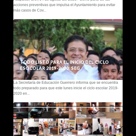
acciones preventivas que impulsa el Ayuntamiento para evitar
más casos de Cov...
TODO LISTO PARA EL INICIO DEL CICLO
ESOCOLAR 2019-2020: SEG
La Secretaría de Educación Guerrero informa que se encuentra
todo preparado para que este lunes inicie el ciclo escolar 2019-
2020 en...