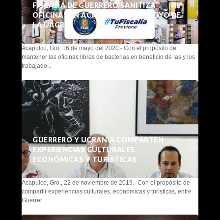
FISCALÍA DE GUERRERO SANITIZA
OFICINAS EN ACAPULCO CON APOYO DE
LA UAGRO
Acapulco, Gro. 16 de mayo del 2020.- Con el propósito de
mantener las oficinas libres de bacterias en beneficio de las y los
trabajado...
GUERRERO Y UCRANIA COMPARTEN
EXPERIENCIAS CULTURALES,
ECONÓMICAS Y TURÍSTICAS
Acapulco, Gro., 22 de noviembre de 2019.- Con el propósito de
compartir experiencias culturales, económicas y turísticas, entre
Guerrer...