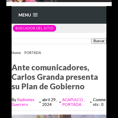
MENU
BUSCADOR DEL SITIO
Home
>
PORTADA
>
Ante comunicadores, Carlos Granda
presenta su Plan de Gobierno
Ante comunicadores,
Carlos Granda presenta
su Plan de Gobierno
By
Radiomex
abril 29,
ACAPULCO
Comme
•
•
•
Guerrero
2024
PORTADA
nts : 0