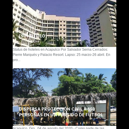
(SIN TÍTULO)
Status de hoteles en Acapulco Por Salvador Serna Cerrados:
Pierre Marqués y Palacio Resort. Lapso: 25 marzo-26 abril. En
pro...
DISPERSA PROTECCIÓN CIVIL A 150
PERSONAS EN UN PARTIDO DE FUTBOL
Acapulco, Gro., 04 de agosto del 2020.- Como parte de las