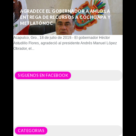
AGRADECE EL GOBERNADOR A AMLO LA
ENTREGA DE RECURSOS A COCHOAPA Y
METLATÓNOC
Acapulco, Gro., 18 de julio de 2019.- El gobernador Héctor
Astudillo Flores, agradeció al presidente Andrés Manuel López
Obrador, el...
SIGUENOS EN FACEBOOK
CATEGORIAS