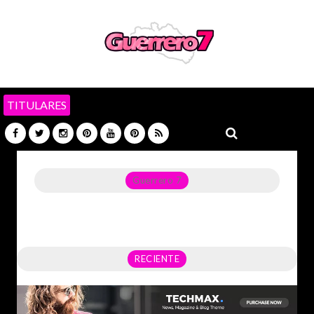
TITULARES
Guerrero 7
Noticias del Estado de Guerrero, Política, Seguridad,
Economía y sobre todo GATOS.
RECIENTE