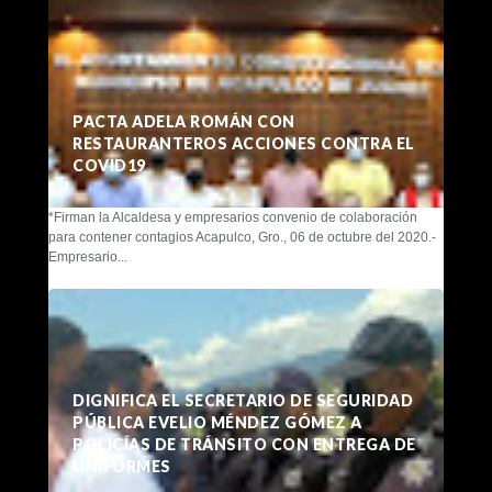
PACTA ADELA ROMÁN CON
RESTAURANTEROS ACCIONES CONTRA EL
COVID19
*Firman la Alcaldesa y empresarios convenio de colaboración
para contener contagios Acapulco, Gro., 06 de octubre del 2020.-
Empresario...
DIGNIFICA EL SECRETARIO DE SEGURIDAD
PÚBLICA EVELIO MÉNDEZ GÓMEZ A
POLICÍAS DE TRÁNSITO CON ENTREGA DE
UNIFORMES