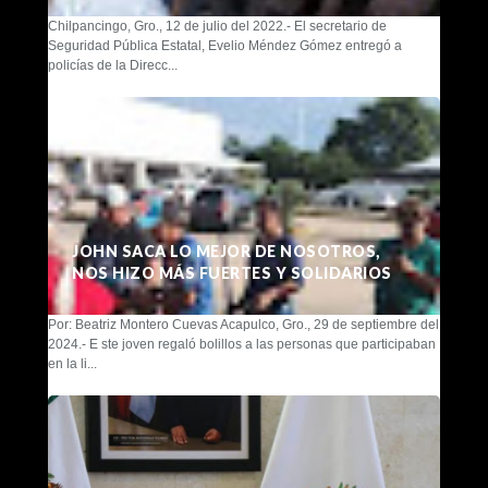
Chilpancingo, Gro., 12 de julio del 2022.- El secretario de
Seguridad Pública Estatal, Evelio Méndez Gómez entregó a
policías de la Direcc...
JOHN SACA LO MEJOR DE NOSOTROS,
NOS HIZO MÁS FUERTES Y SOLIDARIOS
Por: Beatriz Montero Cuevas Acapulco, Gro., 29 de septiembre del
2024.- E ste joven regaló bolillos a las personas que participaban
en la li...