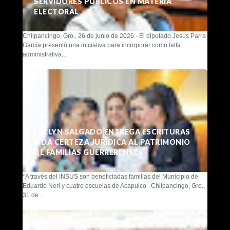
SERVIDORES PÚBLICOS EN MATERIA
ELECTORAL
Chilpancingo, Gro., 26 de junio de 2026.- El diputado Jesús Parra
García presentó una iniciativa para incorporar como falta
administrativa...
EVELYN SALGADO ENTREGA ESCRITURAS
Y DA CERTEZA JURÍDICA AL PATRIMONIO
DE FAMILIAS GUERRERENSES
*A través del INSUS son beneficiadas familias del Municipio de
Eduardo Neri y cuatro escuelas de Acapulco Chilpancingo, Gro.,
31 de ...