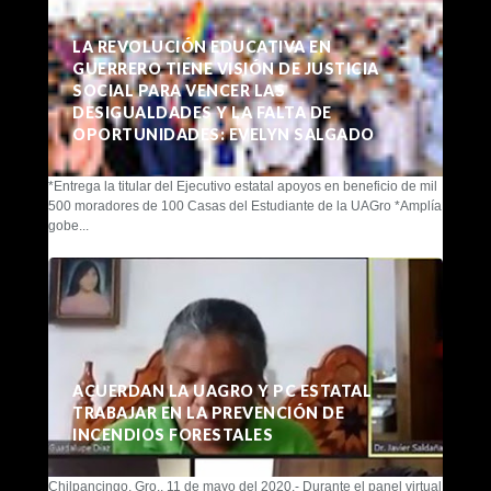
LA REVOLUCIÓN EDUCATIVA EN
GUERRERO TIENE VISIÓN DE JUSTICIA
SOCIAL PARA VENCER LAS
DESIGUALDADES Y LA FALTA DE
OPORTUNIDADES: EVELYN SALGADO
*Entrega la titular del Ejecutivo estatal apoyos en beneficio de mil
500 moradores de 100 Casas del Estudiante de la UAGro *Amplía
gobe...
ACUERDAN LA UAGRO Y PC ESTATAL
TRABAJAR EN LA PREVENCIÓN DE
INCENDIOS FORESTALES
Chilpancingo, Gro., 11 de mayo del 2020.- Durante el panel virtual