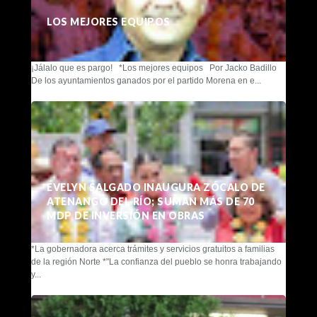
LOS MEJORES EQUIPOS
¡Jálalo que es pargo! *Los mejores equipos Por Jacko Badillo
De los ayuntamientos ganados por el partido Morena en e...
EVELYN SALGADO INAUGURA ZÓCALO DE
ATENANGO DEL RÍO; SUMAN MÁS DE 70
MDP DE INVERSIÓN EN OBRAS
*La gobernadora acerca trámites y servicios gratuitos a familias
de la región Norte *"La confianza del pueblo se honra trabajando
y...