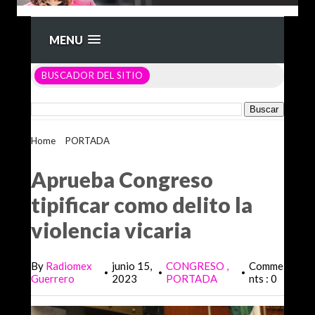
MENU
BUSCADOR DEL SITIO
Home
>
PORTADA
>
Aprueba Congreso tipificar como delito
la violencia vicaria
Aprueba Congreso
tipificar como delito la
violencia vicaria
By
Radiomex
junio 15,
CONGRESO
Comme
•
•
•
Guerrero
2023
PORTADA
nts : 0