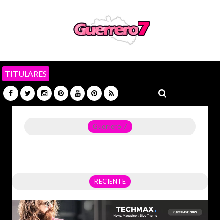
TITULARES
Guerrero 7
Noticias del Estado de Guerrero, Política, Seguridad,
Economía y sobre todo GATOS.
RECIENTE