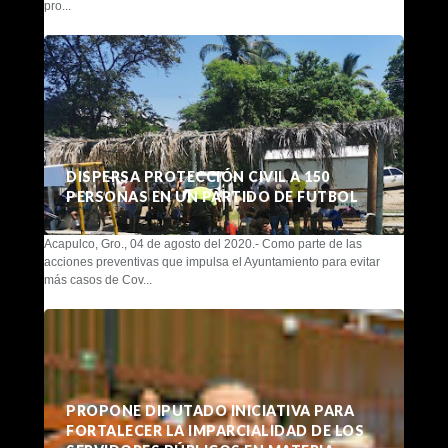
pro...
DISPERSA PROTECCIÓN CIVIL A 150
PERSONAS EN UN PARTIDO DE FUTBOL
Acapulco, Gro., 04 de agosto del 2020.- Como parte de las
acciones preventivas que impulsa el Ayuntamiento para evitar
más casos de Cov...
PROPONE DIPUTADO INICIATIVA PARA
FORTALECER LA IMPARCIALIDAD DE LOS