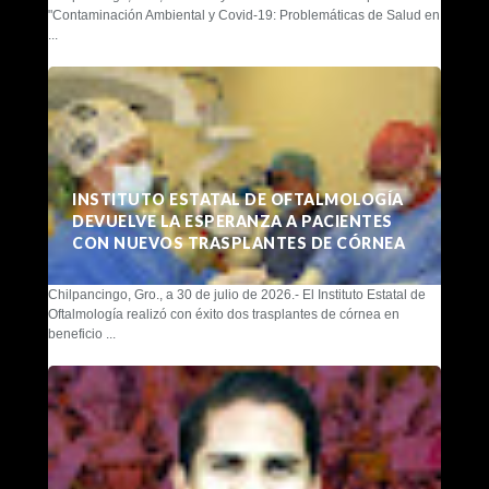
"Contaminación Ambiental y Covid-19: Problemáticas de Salud en
...
INSTITUTO ESTATAL DE OFTALMOLOGÍA
DEVUELVE LA ESPERANZA A PACIENTES
CON NUEVOS TRASPLANTES DE CÓRNEA
Chilpancingo, Gro., a 30 de julio de 2026.- El Instituto Estatal de
Oftalmología realizó con éxito dos trasplantes de córnea en
beneficio ...