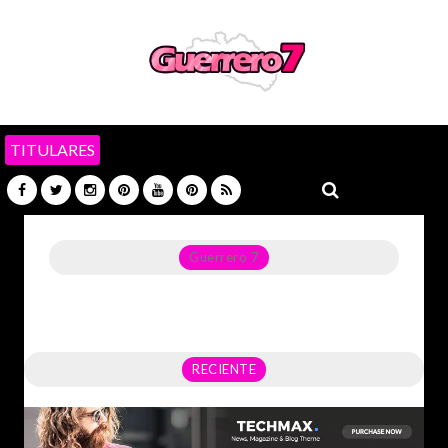
TITULARES
Guerrero 7
Noticias del Estado de Guerrero, Política, Seguridad,
Economía y sobre todo GATOS.
RECIENTE