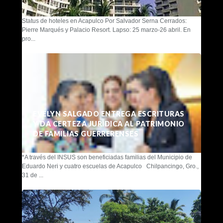
Status de hoteles en Acapulco Por Salvador Serna Cerrados:
Pierre Marqués y Palacio Resort. Lapso: 25 marzo-26 abril. En
pro...
EVELYN SALGADO ENTREGA ESCRITURAS
Y DA CERTEZA JURÍDICA AL PATRIMONIO
DE FAMILIAS GUERRERENSES
*A través del INSUS son beneficiadas familias del Municipio de
Eduardo Neri y cuatro escuelas de Acapulco Chilpancingo, Gro.,
31 de ...