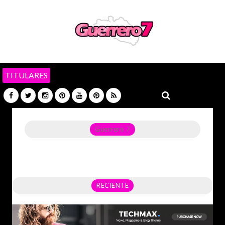
TITULARES
Guerrero 7
Noticias del Estado de Guerrero, Política, Seguridad,
Economía y sobre todo GATOS.
RECIENTE