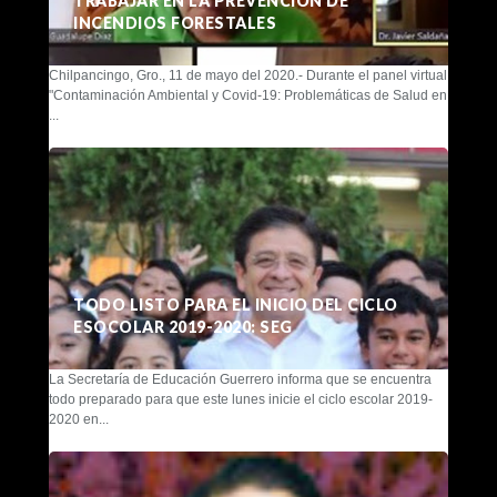
TRABAJAR EN LA PREVENCIÓN DE
INCENDIOS FORESTALES
Chilpancingo, Gro., 11 de mayo del 2020.- Durante el panel virtual
"Contaminación Ambiental y Covid-19: Problemáticas de Salud en
...
TODO LISTO PARA EL INICIO DEL CICLO
ESOCOLAR 2019-2020: SEG
La Secretaría de Educación Guerrero informa que se encuentra
todo preparado para que este lunes inicie el ciclo escolar 2019-
2020 en...