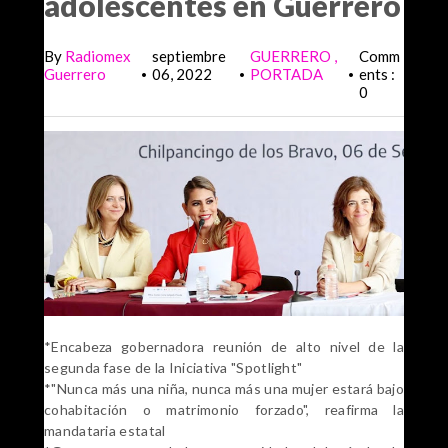
adolescentes en Guerrero
By
Radiomex
septiembre
GUERRERO
Comm
Guerrero
06, 2022
PORTADA
ents :
•
•
•
0
*Encabeza gobernadora reunión de alto nivel de la
segunda fase de la Iniciativa "Spotlight"
*"Nunca más una niña, nunca más una mujer estará bajo
cohabitación o matrimonio forzado", reafirma la
mandataria estatal