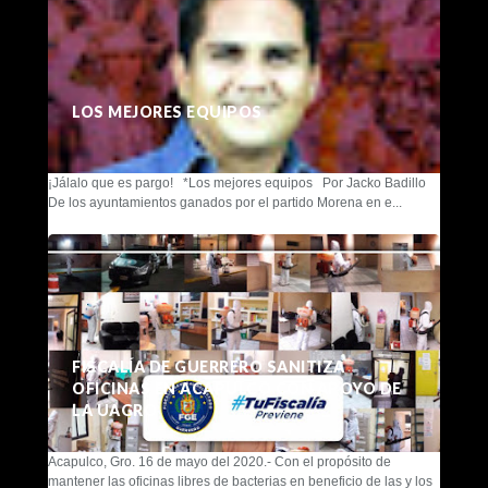
LOS MEJORES EQUIPOS
¡Jálalo que es pargo! *Los mejores equipos Por Jacko Badillo
De los ayuntamientos ganados por el partido Morena en e...
FISCALÍA DE GUERRERO SANITIZA
OFICINAS EN ACAPULCO CON APOYO DE
LA UAGRO
Acapulco, Gro. 16 de mayo del 2020.- Con el propósito de
mantener las oficinas libres de bacterias en beneficio de las y los