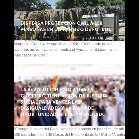
DISPERSA PROTECCIÓN CIVIL A 150
PERSONAS EN UN PARTIDO DE FUTBOL
Acapulco, Gro., 04 de agosto del 2020.- Como parte de las
acciones preventivas que impulsa el Ayuntamiento para evitar
más casos de Cov...
LA REVOLUCIÓN EDUCATIVA EN
GUERRERO TIENE VISIÓN DE JUSTICIA
SOCIAL PARA VENCER LAS
DESIGUALDADES Y LA FALTA DE
OPORTUNIDADES: EVELYN SALGADO
*Entrega la titular del Ejecutivo estatal apoyos en beneficio de mil
500 moradores de 100 Casas del Estudiante de la UAGro *Amplía