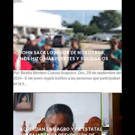
gobe...
JOHN SACA LO MEJOR DE NOSOTROS,
NOS HIZO MÁS FUERTES Y SOLIDARIOS
Por: Beatriz Montero Cuevas Acapulco, Gro., 29 de septiembre del
2024.- E ste joven regaló bolillos a las personas que participaban
en la li...
ACUERDAN LA UAGRO Y PC ESTATAL