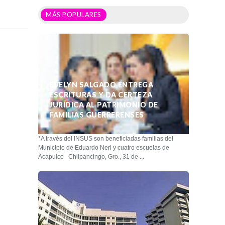
MÁS POPULARES
EVELYN SALGADO ENTREGA
ESCRITURAS Y DA CERTEZA
JURÍDICA AL PATRIMONIO DE
FAMILIAS GUERRERENSES
*A través del INSUS son beneficiadas familias del
Municipio de Eduardo Neri y cuatro escuelas de
Acapulco Chilpancingo, Gro., 31 de ...