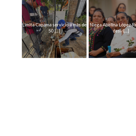
Limita Capama servicio a más de
Niega Abelina López R
50 [...]
desví[...]