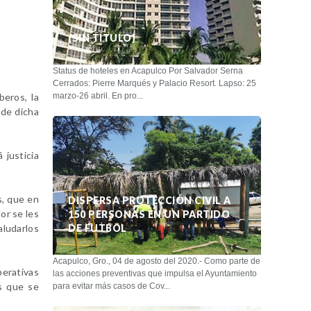
(SIN TÍTULO)
Status de hoteles en Acapulco Por Salvador Serna
Cerrados: Pierre Marqués y Palacio Resort. Lapso: 25
beros, la
marzo-26 abril. En pro...
 de dicha
 justicia
s, que en
DISPERSA PROTECCIÓN CIVIL A
or se les
150 PERSONAS EN UN PARTIDO
aludarlos
DE FUTBOL
Acapulco, Gro., 04 de agosto del 2020.- Como parte de
perativas
las acciones preventivas que impulsa el Ayuntamiento
s que se
para evitar más casos de Cov...