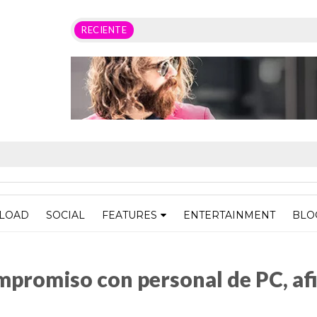
RECIENTE
LOAD
SOCIAL
FEATURES
ENTERTAINMENT
BLO
personal de PC, afirma Abelina López
compromiso con personal de PC, a