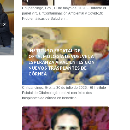
Chilpancingo, Gro., 11 de mayo del 2020.- Durante el
panel virtual "Contaminación Ambiental y Covid-19:
Problemáticas de Salud en ...
ega
INSTITUTO ESTATAL DE
OFTALMOLOGÍA DEVUELVE LA
ESPERANZA A PACIENTES CON
NUEVOS TRASPLANTES DE
CÓRNEA
Chilpancingo, Gro., a 30 de julio de 2026.- El Instituto
Estatal de Oftalmología realizó con éxito dos
trasplantes de córnea en beneficio ...