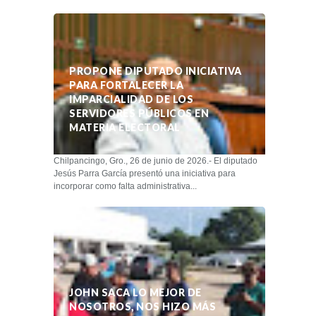
PROPONE DIPUTADO INICIATIVA
PARA FORTALECER LA
IMPARCIALIDAD DE LOS
SERVIDORES PÚBLICOS EN
MATERIA ELECTORAL
Chilpancingo, Gro., 26 de junio de 2026.- El diputado
Jesús Parra García presentó una iniciativa para
incorporar como falta administrativa...
JOHN SACA LO MEJOR DE
NOSOTROS, NOS HIZO MÁS