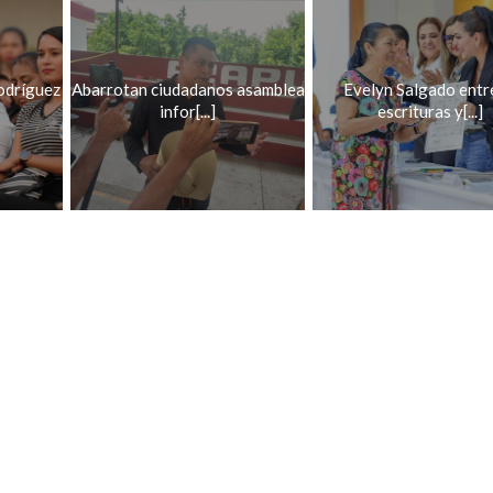
odríguez
Abarrotan ciudadanos asamblea
Evelyn Salgado entr
infor[...]
escrituras y[...]