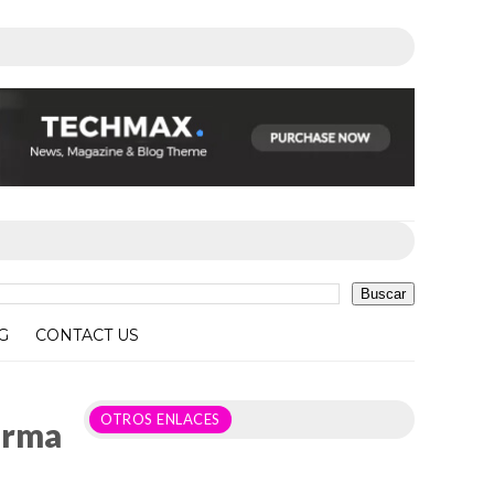
G
CONTACT US
OTROS ENLACES
firma