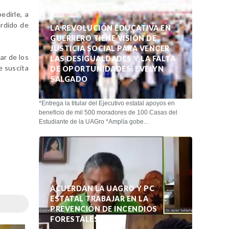
edirle, a
erdido de
LA REVOLUCIÓN EDUCATIVA EN
GUERRERO TIENE VISIÓN DE
JUSTICIA SOCIAL PARA VENCER
ar de los
LAS DESIGUALDADES Y LA FALTA
e suscita
DE OPORTUNIDADES: EVELYN
SALGADO
*Entrega la titular del Ejecutivo estatal apoyos en
beneficio de mil 500 moradores de 100 Casas del
Estudiante de la UAGro *Amplía gobe...
ACUERDAN LA UAGRO Y PC
ESTATAL TRABAJAR EN LA
PREVENCIÓN DE INCENDIOS
FORESTALES