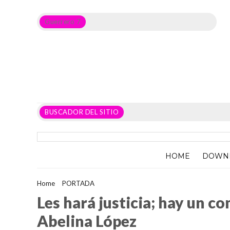
Guerrero 7
Noticias del Estado de Guerrero, Política, Seguridad,
Economía y sobre todo GATOS.
BUSCADOR DEL SITIO
HOME
DOWN
Home
>
PORTADA
>
Les hará justicia; hay un compromiso con 
Les hará justicia; hay un 
Abelina López