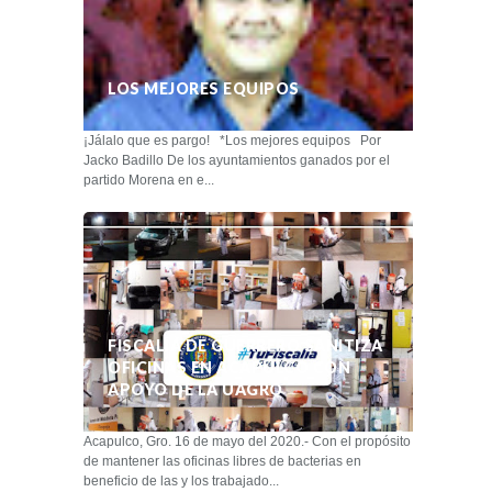
LOS MEJORES EQUIPOS
¡Jálalo que es pargo! *Los mejores equipos Por
Jacko Badillo De los ayuntamientos ganados por el
partido Morena en e...
FISCALÍA DE GUERRERO SANITIZA
OFICINAS EN ACAPULCO CON
APOYO DE LA UAGRO
Acapulco, Gro. 16 de mayo del 2020.- Con el propósito
de mantener las oficinas libres de bacterias en
beneficio de las y los trabajado...