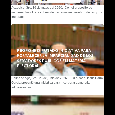
Acapulco, Gro. 16 de mayo del 2020.- Con el propósito de
mantener las oficinas libres de bacterias en beneficio de las y los
trabajado...
PROPONE DIPUTADO INICIATIVA PARA
FORTALECER LA IMPARCIALIDAD DE LOS
SERVIDORES PÚBLICOS EN MATERIA
ELECTORAL
Chilpancingo, Gro., 26 de junio de 2026.- El diputado Jesús Parra
García presentó una iniciativa para incorporar como falta
administrativa...