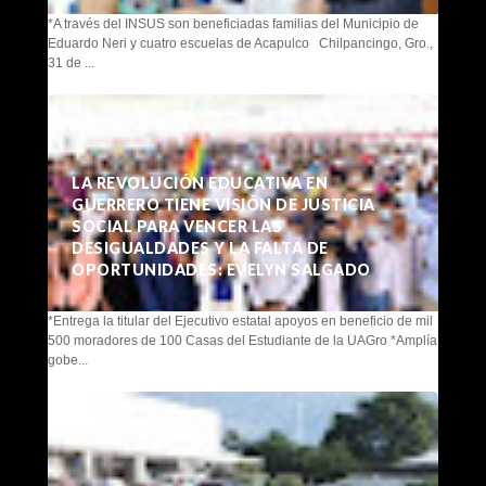
*A través del INSUS son beneficiadas familias del Municipio de
Eduardo Neri y cuatro escuelas de Acapulco Chilpancingo, Gro.,
31 de ...
LA REVOLUCIÓN EDUCATIVA EN
GUERRERO TIENE VISIÓN DE JUSTICIA
SOCIAL PARA VENCER LAS
DESIGUALDADES Y LA FALTA DE
OPORTUNIDADES: EVELYN SALGADO
*Entrega la titular del Ejecutivo estatal apoyos en beneficio de mil
500 moradores de 100 Casas del Estudiante de la UAGro *Amplía
gobe...