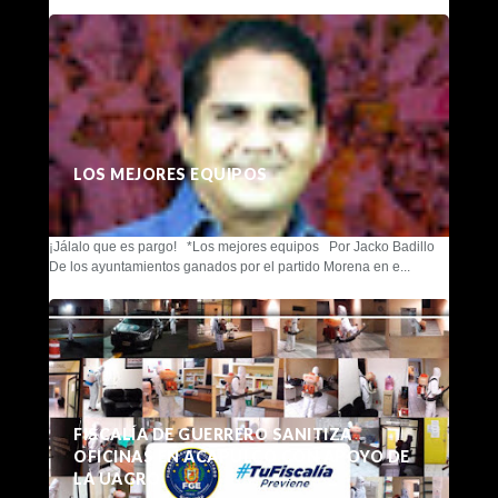
LOS MEJORES EQUIPOS
¡Jálalo que es pargo! *Los mejores equipos Por Jacko Badillo
De los ayuntamientos ganados por el partido Morena en e...
FISCALÍA DE GUERRERO SANITIZA
OFICINAS EN ACAPULCO CON APOYO DE
LA UAGRO