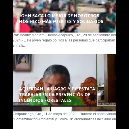
JOHN SACA LO MEJOR DE NOSOTROS,
NOS HIZO MÁS FUERTES Y SOLIDARIOS
Por: Beatriz Montero Cuevas Acapulco, Gro., 29 de septiembre del
2024.- E ste joven regaló bolillos a las personas que participaban
en la li...
ACUERDAN LA UAGRO Y PC ESTATAL
TRABAJAR EN LA PREVENCIÓN DE
INCENDIOS FORESTALES
Chilpancingo, Gro., 11 de mayo del 2020.- Durante el panel virtual
"Contaminación Ambiental y Covid-19: Problemáticas de Salud en
...