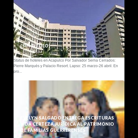
(SIN TÍTULO)
Status de hoteles en Acapulco Por Salvador Serna Cerrados:
Pierre Marqués y Palacio Resort. Lapso: 25 marzo-26 abril. En
pro...
EVELYN SALGADO ENTREGA ESCRITURAS
Y DA CERTEZA JURÍDICA AL PATRIMONIO
DE FAMILIAS GUERRERENSES