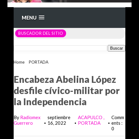
MENU
BUSCADOR DEL SITIO
Home
>
PORTADA
>
Encabeza Abelina López desfile cívico-
militar por la Independencia
Encabeza Abelina López
desfile cívico-militar por
la Independencia
By
Radiomex
septiembre
ACAPULCO
Comm
Guerrero
16, 2022
PORTADA
ents :
•
•
•
0