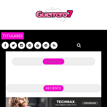
TITULARES
Guerrero 7
Noticias del Estado de Guerrero, Política, Seguridad,
Economía y sobre todo GATOS.
RECIENTE