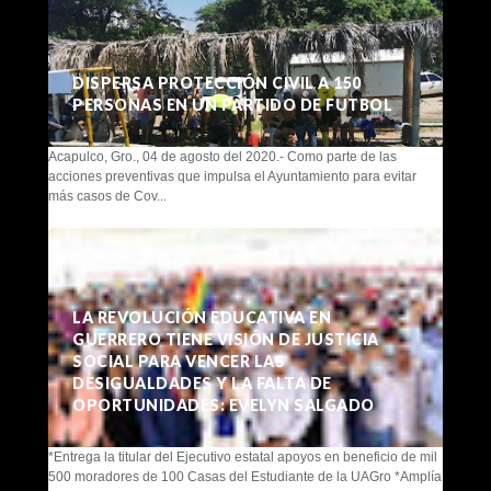
DISPERSA PROTECCIÓN CIVIL A 150
PERSONAS EN UN PARTIDO DE FUTBOL
Acapulco, Gro., 04 de agosto del 2020.- Como parte de las
acciones preventivas que impulsa el Ayuntamiento para evitar
más casos de Cov...
LA REVOLUCIÓN EDUCATIVA EN
GUERRERO TIENE VISIÓN DE JUSTICIA
SOCIAL PARA VENCER LAS
DESIGUALDADES Y LA FALTA DE
OPORTUNIDADES: EVELYN SALGADO
*Entrega la titular del Ejecutivo estatal apoyos en beneficio de mil
500 moradores de 100 Casas del Estudiante de la UAGro *Amplía