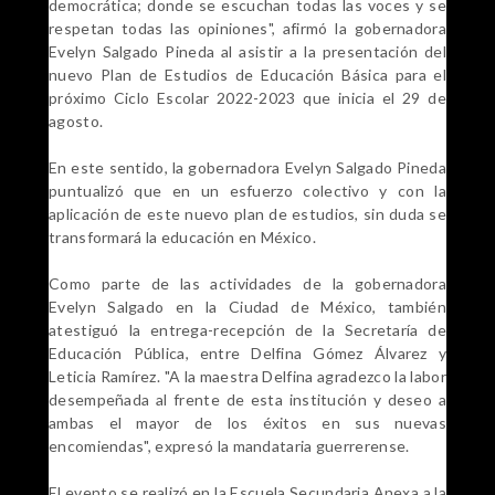
democrática; donde se escuchan todas las voces y se
respetan todas las opiniones", afirmó la gobernadora
Evelyn Salgado Pineda al asistir a la presentación del
nuevo Plan de Estudios de Educación Básica para el
próximo Ciclo Escolar 2022-2023 que inicia el 29 de
agosto.
En este sentido, la gobernadora Evelyn Salgado Pineda
puntualizó que en un esfuerzo colectivo y con la
aplicación de este nuevo plan de estudios, sin duda se
transformará la educación en México.
Como parte de las actividades de la gobernadora
Evelyn Salgado en la Ciudad de México, también
atestiguó la entrega-recepción de la Secretaría de
Educación Pública, entre Delfina Gómez Álvarez y
Leticia Ramírez. "A la maestra Delfina agradezco la labor
desempeñada al frente de esta institución y deseo a
ambas el mayor de los éxitos en sus nuevas
encomiendas", expresó la mandataria guerrerense.
El evento se realizó en la Escuela Secundaria Anexa a la