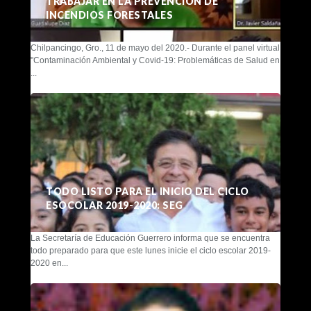
TRABAJAR EN LA PREVENCIÓN DE
INCENDIOS FORESTALES
Chilpancingo, Gro., 11 de mayo del 2020.- Durante el panel virtual
"Contaminación Ambiental y Covid-19: Problemáticas de Salud en
...
TODO LISTO PARA EL INICIO DEL CICLO
ESOCOLAR 2019-2020: SEG
La Secretaría de Educación Guerrero informa que se encuentra
todo preparado para que este lunes inicie el ciclo escolar 2019-
2020 en...