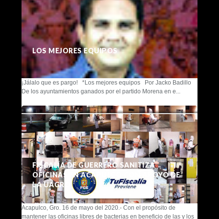
LOS MEJORES EQUIPOS
¡Jálalo que es pargo! *Los mejores equipos Por Jacko Badillo
De los ayuntamientos ganados por el partido Morena en e...
FISCALÍA DE GUERRERO SANITIZA
OFICINAS EN ACAPULCO CON APOYO DE
LA UAGRO
Acapulco, Gro. 16 de mayo del 2020.- Con el propósito de
mantener las oficinas libres de bacterias en beneficio de las y los