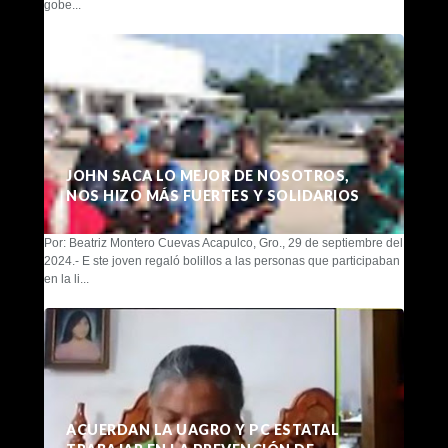
gobe...
JOHN SACA LO MEJOR DE NOSOTROS,
NOS HIZO MÁS FUERTES Y SOLIDARIOS
Por: Beatriz Montero Cuevas Acapulco, Gro., 29 de septiembre del
2024.- E ste joven regaló bolillos a las personas que participaban
en la li...
ACUERDAN LA UAGRO Y PC ESTATAL