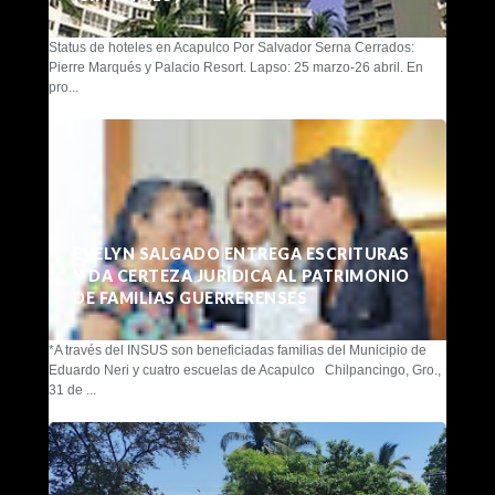
Status de hoteles en Acapulco Por Salvador Serna Cerrados:
Pierre Marqués y Palacio Resort. Lapso: 25 marzo-26 abril. En
pro...
EVELYN SALGADO ENTREGA ESCRITURAS
Y DA CERTEZA JURÍDICA AL PATRIMONIO
DE FAMILIAS GUERRERENSES
*A través del INSUS son beneficiadas familias del Municipio de
Eduardo Neri y cuatro escuelas de Acapulco Chilpancingo, Gro.,
31 de ...