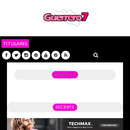
TITULARES
Guerrero 7
Noticias del Estado de Guerrero, Política, Seguridad,
Economía y sobre todo GATOS.
RECIENTE