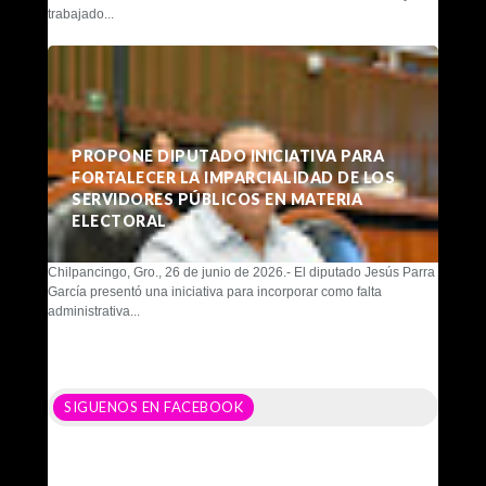
trabajado...
PROPONE DIPUTADO INICIATIVA PARA
FORTALECER LA IMPARCIALIDAD DE LOS
SERVIDORES PÚBLICOS EN MATERIA
ELECTORAL
Chilpancingo, Gro., 26 de junio de 2026.- El diputado Jesús Parra
García presentó una iniciativa para incorporar como falta
administrativa...
SIGUENOS EN FACEBOOK