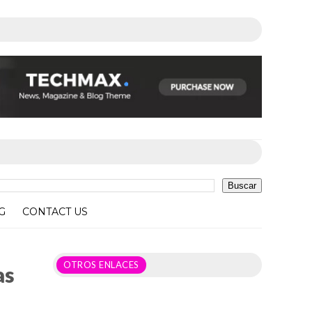
G
CONTACT US
OTROS ENLACES
as