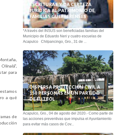
ESCRITURAS Y DA CERTEZA
JURÍDICA AL PATRIMONIO DE
FAMILIAS GUERRERENSES
*A través del INSUS son beneficiadas familias del
Municipio de Eduardo Neri y cuatro escuelas de
Acapulco Chilpancingo, Gro., 31 de ...
 Montaña,
Olinalá",
star para
DISPERSA PROTECCIÓN CIVIL A
í estamos
150 PERSONAS EN UN PARTIDO
ero a qué
DE FUTBOL
Acapulco, Gro., 04 de agosto del 2020.- Como parte de
gramas de
las acciones preventivas que impulsa el Ayuntamiento
roducción
para evitar más casos de Cov...