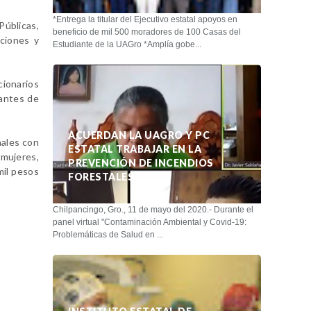
*Entrega la titular del Ejecutivo estatal apoyos en
Públicas,
beneficio de mil 500 moradores de 100 Casas del
iciones y
Estudiante de la UAGro *Amplía gobe...
ionarios
tantes de
ACUERDAN LA UAGRO Y PC
nales con
ESTATAL TRABAJAR EN LA
 mujeres,
PREVENCIÓN DE INCENDIOS
mil pesos
FORESTALES
Chilpancingo, Gro., 11 de mayo del 2020.- Durante el
panel virtual "Contaminación Ambiental y Covid-19:
Problemáticas de Salud en ...