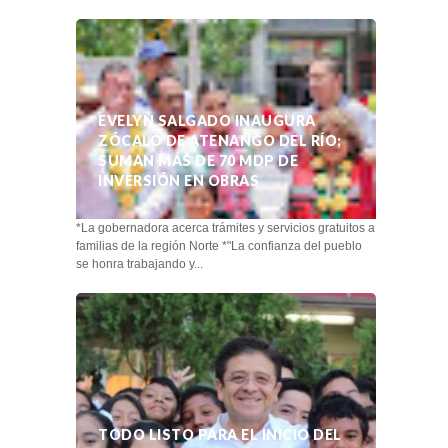
EVELYN SALGADO INAUGURA
ZÓCALO DE ATENANGO DEL RÍO;
SUMAN MÁS DE 70 MDP DE
INVERSIÓN EN OBRAS
*La gobernadora acerca trámites y servicios gratuitos a
familias de la región Norte *"La confianza del pueblo
se honra trabajando y...
TODO LISTO PARA EL INICIO DEL