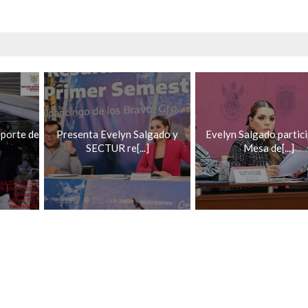
porte de
Presenta Evelyn Salgado y
Evelyn Salgado partic
SECTUR re[...]
Mesa de[...]