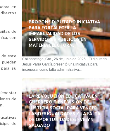
adora, en
 directos
PROPONE DIPUTADO INICIATIVA
PARA FORTALECER LA
ajitas de
IMPARCIALIDAD DE LOS
nica, con
SERVIDORES PÚBLICOS EN
MATERIA ELECTORAL
n de este
Chilpancingo, Gro., 26 de junio de 2026.- El diputado
io puedan
Jesús Parra García presentó una iniciativa para
 para su
incorporar como falta administrativa...
bienestar
LA REVOLUCIÓN EDUCATIVA EN
llones de
GUERRERO TIENE VISIÓN DE
n.
JUSTICIA SOCIAL PARA VENCER
LAS DESIGUALDADES Y LA FALTA
ducativas
DE OPORTUNIDADES: EVELYN
icipio de
SALGADO