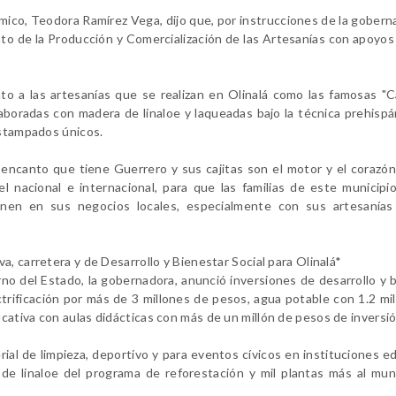
mico, Teodora Ramírez Vega, dijo que, por instrucciones de la gobern
nto de la Producción y Comercialización de las Artesanías con apoyos
to a las artesanías que se realizan en Olinalá como las famosas "C
aboradas con madera de linaloe y laqueadas bajo la técnica prehispá
estampados únicos.
encanto que tiene Guerrero y sus cajitas son el motor y el corazó
el nacional e internacional, para que las familias de este municip
enen en sus negocios locales, especialmente con sus artesanías
, carretera y de Desarrollo y Bienestar Social para Olinalá*
rno del Estado, la gobernadora, anunció inversiones de desarrollo y 
ctrificación por más de 3 millones de pesos, agua potable con 1.2 mi
ativa con aulas didácticas con más de un millón de pesos de inversió
al de limpieza, deportivo y para eventos cívicos en instituciones e
de linaloe del programa de reforestación y mil plantas más al mun