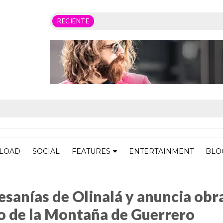
RECIENTE
LOAD
SOCIAL
FEATURES
ENTERTAINMENT
BLO
alá y anuncia obras sociales para este municipio de la Montaña de Guerrero
esanías de Olinalá y anuncia obr
io de la Montaña de Guerrero