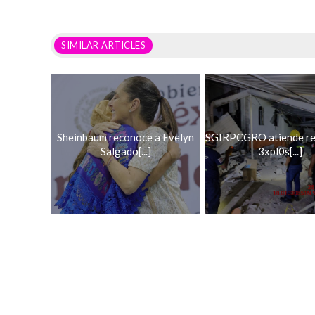
SIMILAR ARTICLES
Sheinbaum reconoce a Evelyn
SGIRPCGRO atiende re
Salgado[...]
3xpl0s[...]