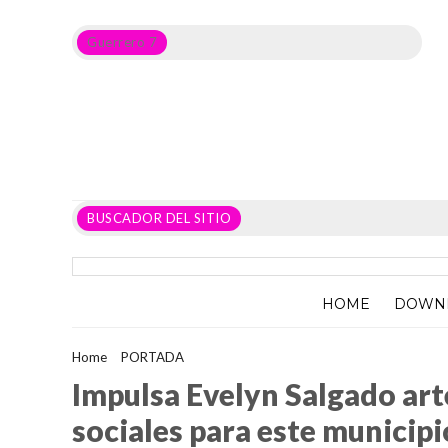
Guerrero 7
Noticias del Estado de Guerrero, Política, Seguridad,
Economía y sobre todo GATOS.
BUSCADOR DEL SITIO
HOME
DOWN
Home
>
PORTADA
>
Impulsa Evelyn Salgado artesanías de Olin
Impulsa Evelyn Salgado art
sociales para este municip