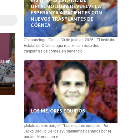
INSTITUTO ESTATAL DE
OFTALMOLOGÍA DEVUELVE LA
ESPERANZA A PACIENTES CON
NUEVOS TRASPLANTES DE
CÓRNEA
Chilpancingo, Gro., a 30 de julio de 2026.- El Instituto
Estatal de Oftalmología realizó con éxito dos
trasplantes de córnea en beneficio ...
ipa en
LOS MEJORES EQUIPOS
¡Jálalo que es pargo! *Los mejores equipos Por
Jacko Badillo De los ayuntamientos ganados por el
partido Morena en e...