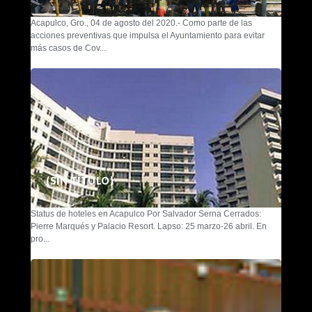
Acapulco, Gro., 04 de agosto del 2020.- Como parte de las
acciones preventivas que impulsa el Ayuntamiento para evitar
más casos de Cov...
(SIN TÍTULO)
Status de hoteles en Acapulco Por Salvador Serna Cerrados:
Pierre Marqués y Palacio Resort. Lapso: 25 marzo-26 abril. En
pro...