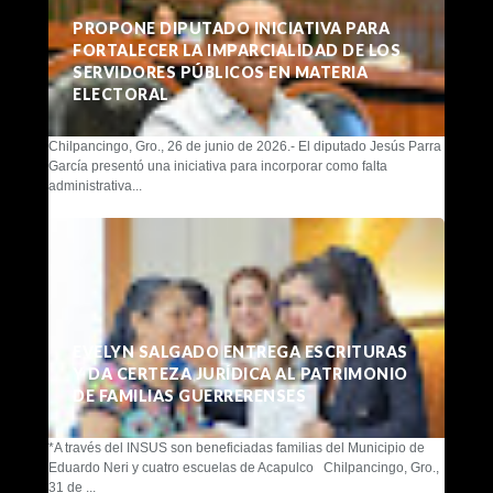
PROPONE DIPUTADO INICIATIVA PARA
FORTALECER LA IMPARCIALIDAD DE LOS
SERVIDORES PÚBLICOS EN MATERIA
ELECTORAL
Chilpancingo, Gro., 26 de junio de 2026.- El diputado Jesús Parra
García presentó una iniciativa para incorporar como falta
administrativa...
EVELYN SALGADO ENTREGA ESCRITURAS
Y DA CERTEZA JURÍDICA AL PATRIMONIO
DE FAMILIAS GUERRERENSES
*A través del INSUS son beneficiadas familias del Municipio de
Eduardo Neri y cuatro escuelas de Acapulco Chilpancingo, Gro.,
31 de ...