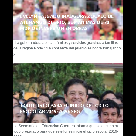
EVELYN SALGADO INAUGURA ZÓCALO DE
ATENANGO DEL RÍO; SUMAN MÁS DE 70
MDP DE INVERSIÓN EN OBRAS
*La gobernadora acerca trámites y servicios gratuitos a familias
de la región Norte *"La confianza del pueblo se honra trabajando
y...
TODO LISTO PARA EL INICIO DEL CICLO
ESOCOLAR 2019-2020: SEG
La Secretaría de Educación Guerrero informa que se encuentra
todo preparado para que este lunes inicie el ciclo escolar 2019-