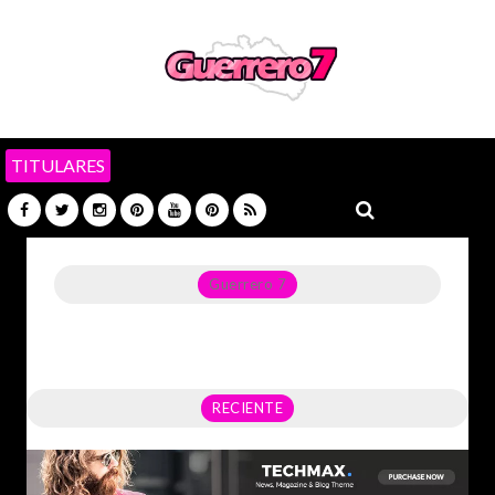
TITULARES
Guerrero 7
Noticias del Estado de Guerrero, Política, Seguridad,
Economía y sobre todo GATOS.
RECIENTE