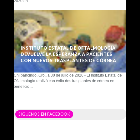
2020 en...
INSTITUTO ESTATAL DE OFTALMOLOGÍA
DEVUELVE LA ESPERANZA A PACIENTES
CON NUEVOS TRASPLANTES DE CÓRNEA
Chilpancingo, Gro., a 30 de julio de 2026.- El Instituto Estatal de
Oftalmología realizó con éxito dos trasplantes de córnea en
beneficio ...
SIGUENOS EN FACEBOOK