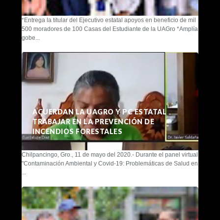
*Entrega la titular del Ejecutivo estatal apoyos en beneficio de mil
500 moradores de 100 Casas del Estudiante de la UAGro *Amplía
gobe...
ACUERDAN LA UAGRO Y PC ESTATAL
TRABAJAR EN LA PREVENCIÓN DE
INCENDIOS FORESTALES
Chilpancingo, Gro., 11 de mayo del 2020.- Durante el panel virtual
"Contaminación Ambiental y Covid-19: Problemáticas de Salud en
...