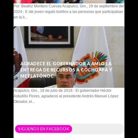
Por: Beatriz Montero Cuevas Acapulco, Gro., 29 de septiembre del
2024.- E ste joven regaló bolillos a las personas que participaban
en la li...
AGRADECE EL GOBERNADOR A AMLO LA
ENTREGA DE RECURSOS A COCHOAPA Y
METLATÓNOC
Acapulco, Gro., 18 de julio de 2019.- El gobernador Héctor
Astudillo Flores, agradeció al presidente Andrés Manuel López
Obrador, el...
SIGUENOS EN FACEBOOK