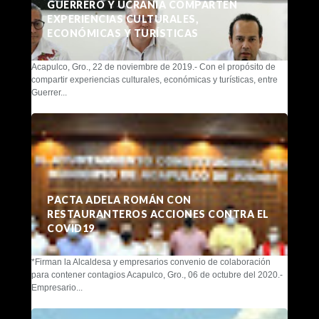
GUERRERO Y UCRANIA COMPARTEN
EXPERIENCIAS CULTURALES,
ECONÓMICAS Y TURÍSTICAS
Acapulco, Gro., 22 de noviembre de 2019.- Con el propósito de
compartir experiencias culturales, económicas y turísticas, entre
Guerrer...
PACTA ADELA ROMÁN CON
RESTAURANTEROS ACCIONES CONTRA EL
COVID19
*Firman la Alcaldesa y empresarios convenio de colaboración
para contener contagios Acapulco, Gro., 06 de octubre del 2020.-
Empresario...