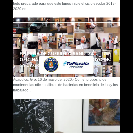
todo preparado para que este lunes inicie el ciclo escolar 2019-
2020 en...
FISCALÍA DE GUERRERO SANITIZA
OFICINAS EN ACAPULCO CON APOYO DE
LA UAGRO
Acapulco, Gro. 16 de mayo del 2020.- Con el propósito de
mantener las oficinas libres de bacterias en beneficio de las y los
trabajado...