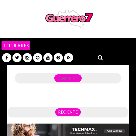
TITULARES
Guerrero 7
Noticias del Estado de Guerrero, Política, Seguridad,
Economía y sobre todo GATOS.
RECIENTE