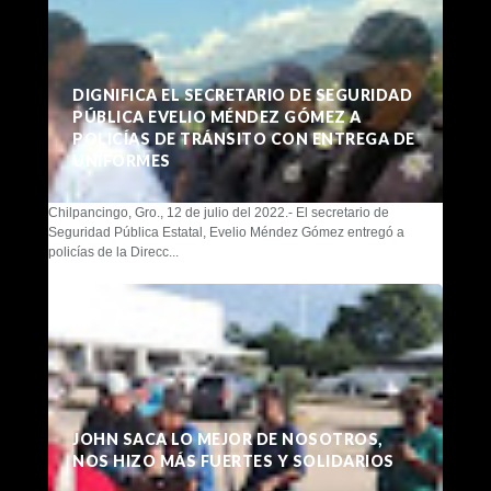
DIGNIFICA EL SECRETARIO DE SEGURIDAD
PÚBLICA EVELIO MÉNDEZ GÓMEZ A
POLICÍAS DE TRÁNSITO CON ENTREGA DE
UNIFORMES
Chilpancingo, Gro., 12 de julio del 2022.- El secretario de
Seguridad Pública Estatal, Evelio Méndez Gómez entregó a
policías de la Direcc...
JOHN SACA LO MEJOR DE NOSOTROS,
NOS HIZO MÁS FUERTES Y SOLIDARIOS