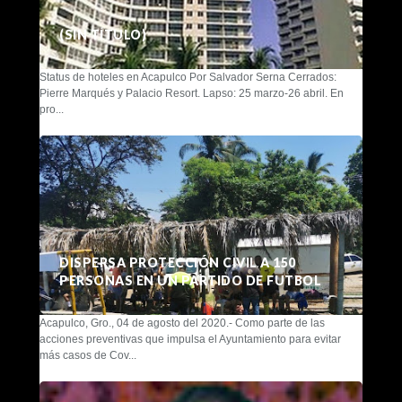
(SIN TÍTULO)
Status de hoteles en Acapulco Por Salvador Serna Cerrados:
Pierre Marqués y Palacio Resort. Lapso: 25 marzo-26 abril. En
pro...
DISPERSA PROTECCIÓN CIVIL A 150
PERSONAS EN UN PARTIDO DE FUTBOL
Acapulco, Gro., 04 de agosto del 2020.- Como parte de las
acciones preventivas que impulsa el Ayuntamiento para evitar
más casos de Cov...