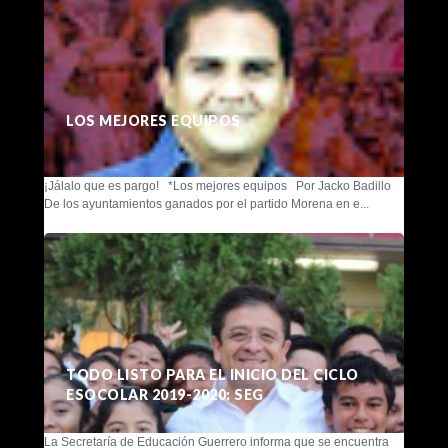
LOS MEJORES EQUIPOS
¡Jálalo que es pargo! *Los mejores equipos Por Jacko Badillo
De los ayuntamientos ganados por el partido Morena en e...
TODO LISTO PARA EL INICIO DEL CICLO
ESOCOLAR 2019-2020: SEG
La Secretaría de Educación Guerrero informa que se encuentra