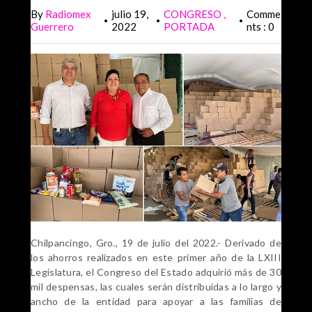
By
Radiomex
julio 19,
CONGRESO
Comme
•
•
•
Guerrero
2022
PORTADA
nts : 0
Chilpancingo, Gro., 19 de julio del 2022.- Derivado de
los ahorros realizados en este primer año de la LXIII
Legislatura, el Congreso del Estado adquirió más de 30
mil despensas, las cuales serán distribuidas a lo largo y
ancho de la entidad para apoyar a las familias de