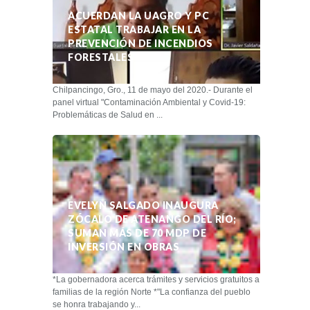
ACUERDAN LA UAGRO Y PC
ESTATAL TRABAJAR EN LA
PREVENCIÓN DE INCENDIOS
FORESTALES
Chilpancingo, Gro., 11 de mayo del 2020.- Durante el
panel virtual "Contaminación Ambiental y Covid-19:
Problemáticas de Salud en ...
EVELYN SALGADO INAUGURA
ZÓCALO DE ATENANGO DEL RÍO;
SUMAN MÁS DE 70 MDP DE
INVERSIÓN EN OBRAS
*La gobernadora acerca trámites y servicios gratuitos a
familias de la región Norte *"La confianza del pueblo
se honra trabajando y...