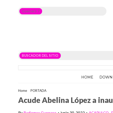
Guerrero 7
Noticias del Estado de Guerrero, Política, Seguridad,
Economía y sobre todo GATOS.
BUSCADOR DEL SITIO
HOME
DOWN
Home
>
PORTADA
>
Acude Abelina López a inauguración de Ta
Acude Abelina López a ina
By
Radiomex Guerrero
junio 30, 2022
ACAPULCO
•
•