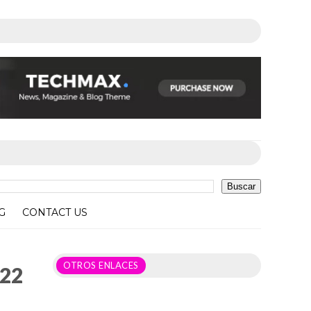
G
CONTACT US
OTROS ENLACES
022