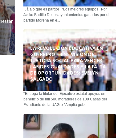
¡Jálalo que es pargo! *Los mejores equipos Por
Jacko Badillo De los ayuntamientos ganados por el
nestar
partido Morena en e...
LA REVOLUCIÓN EDUCATIVA EN
GUERRERO TIENE VISIÓN DE
JUSTICIA SOCIAL PARA VENCER
LAS DESIGUALDADES Y LA FALTA
DE OPORTUNIDADES: EVELYN
SALGADO
*Entrega la titular del Ejecutivo estatal apoyos en
beneficio de mil 500 moradores de 100 Casas del
Estudiante de la UAGro *Amplía gobe...