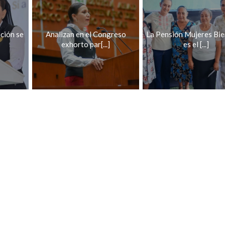
ación se
Analizan en el Congreso
La Pensión Mujeres Bie
exhorto par[...]
es el [...]