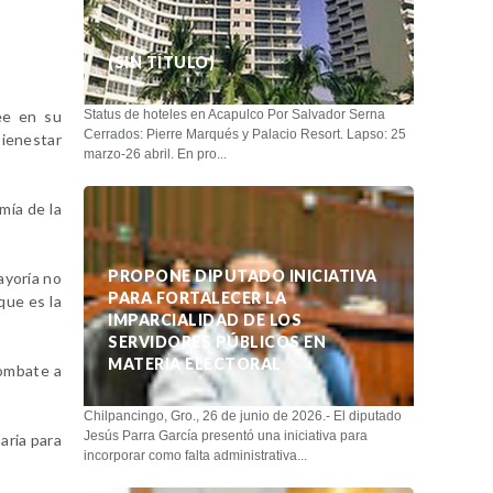
(SIN TÍTULO)
ee en su
Status de hoteles en Acapulco Por Salvador Serna
Cerrados: Pierre Marqués y Palacio Resort. Lapso: 25
Bienestar
marzo-26 abril. En pro...
mía de la
PROPONE DIPUTADO INICIATIVA
ayoría no
PARA FORTALECER LA
que es la
IMPARCIALIDAD DE LOS
SERVIDORES PÚBLICOS EN
MATERIA ELECTORAL
combate a
Chilpancingo, Gro., 26 de junio de 2026.- El diputado
Jesús Parra García presentó una iniciativa para
aria para
incorporar como falta administrativa...