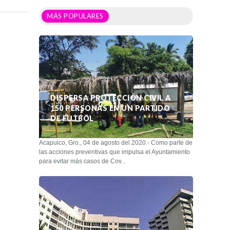
MÁS POPULARES
DISPERSA PROTECCIÓN CIVIL A
150 PERSONAS EN UN PARTIDO
DE FUTBOL
Acapulco, Gro., 04 de agosto del 2020.- Como parte de
las acciones preventivas que impulsa el Ayuntamiento
para evitar más casos de Cov...