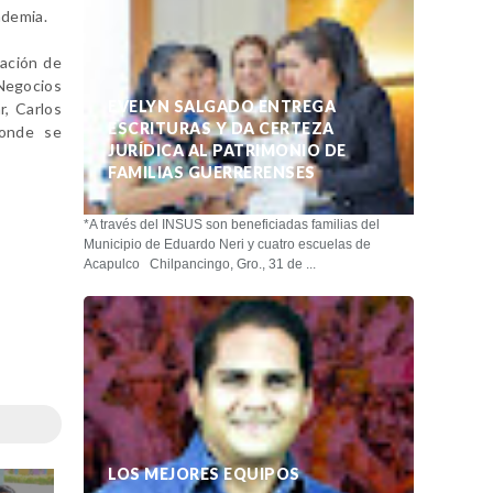
ndemia.
nación de
 Negocios
EVELYN SALGADO ENTREGA
r, Carlos
ESCRITURAS Y DA CERTEZA
donde se
JURÍDICA AL PATRIMONIO DE
FAMILIAS GUERRERENSES
*A través del INSUS son beneficiadas familias del
Municipio de Eduardo Neri y cuatro escuelas de
Acapulco Chilpancingo, Gro., 31 de ...
LOS MEJORES EQUIPOS