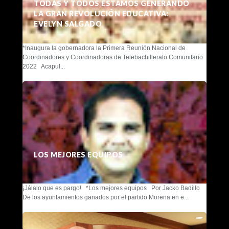
TODAS Y TODOS ESTAMOS GENERANDO
LA GRAN REVOLUCIÓN EDUCATIVA:
EVELYN SALGADO
*Inaugura la gobernadora la Primera Reunión Nacional de
Coordinadores y Coordinadoras de Telebachillerato Comunitario
2022 Acapul...
LOS MEJORES EQUIPOS
¡Jálalo que es pargo! *Los mejores equipos Por Jacko Badillo
De los ayuntamientos ganados por el partido Morena en e...