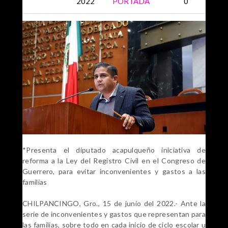
2022
PORTADA
0
*Presenta el diputado acapulqueño iniciativa de
reforma a la Ley del Registro Civil en el Congreso de
Guerrero, para evitar inconvenientes y gastos a las
familias
CHILPANCINGO, Gro., 15 de junio del 2022.- Ante la
serie de inconvenientes y gastos que representan para
las familias, sobre todo en cada inicio de ciclo escolar u