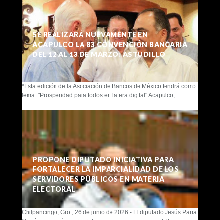
SE REALIZARÁ NUEVAMENTE EN
ACAPULCO LA 83 CONVENCIÓN BANCARIA
DEL 12 AL 13 DE MARZO: ASTUDILLO
*Esta edición de la Asociación de Bancos de México tendrá como
lema: "Prosperidad para todos en la era digital" Acapulco,...
PROPONE DIPUTADO INICIATIVA PARA
FORTALECER LA IMPARCIALIDAD DE LOS
SERVIDORES PÚBLICOS EN MATERIA
ELECTORAL
Chilpancingo, Gro., 26 de junio de 2026.- El diputado Jesús Parra