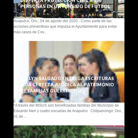
DISPERSA PROTECCIÓN CIVIL A 150
PERSONAS EN UN PARTIDO DE FUTBOL
Acapulco, Gro., 04 de agosto del 2020.- Como parte de las
acciones preventivas que impulsa el Ayuntamiento para evitar
más casos de Cov...
EVELYN SALGADO ENTREGA ESCRITURAS
Y DA CERTEZA JURÍDICA AL PATRIMONIO
DE FAMILIAS GUERRERENSES
*A través del INSUS son beneficiadas familias del Municipio de
Eduardo Neri y cuatro escuelas de Acapulco Chilpancingo, Gro.,
31 de ...