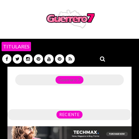
TITULARES
Guerrero 7
Noticias del Estado de Guerrero, Política, Seguridad,
Economía y sobre todo GATOS.
RECIENTE