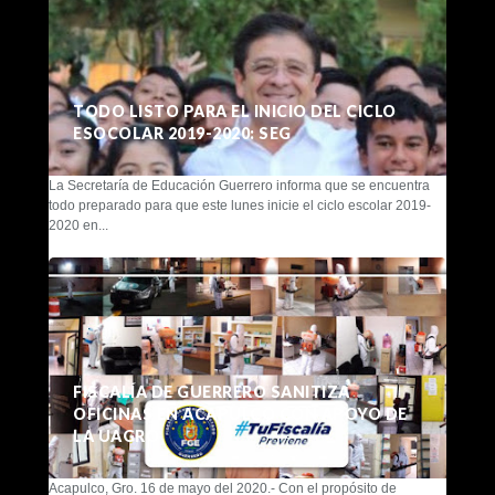
TODO LISTO PARA EL INICIO DEL CICLO
ESOCOLAR 2019-2020: SEG
La Secretaría de Educación Guerrero informa que se encuentra
todo preparado para que este lunes inicie el ciclo escolar 2019-
2020 en...
FISCALÍA DE GUERRERO SANITIZA
OFICINAS EN ACAPULCO CON APOYO DE
LA UAGRO
Acapulco, Gro. 16 de mayo del 2020.- Con el propósito de