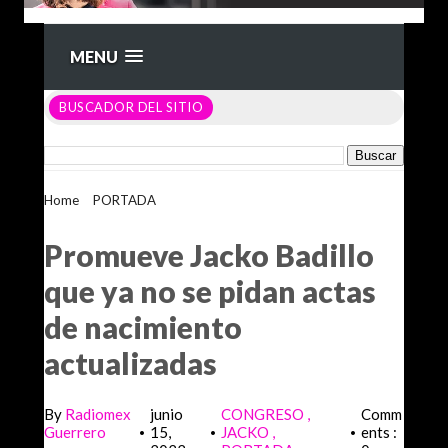
MENU
BUSCADOR DEL SITIO
Home
>
PORTADA
>
Promueve Jacko Badillo que ya no se
pidan actas de nacimiento actualizadas
Promueve Jacko Badillo
que ya no se pidan actas
de nacimiento
actualizadas
By
Radiomex
junio
CONGRESO
Comm
Guerrero
15,
JACKO
ents :
•
•
•