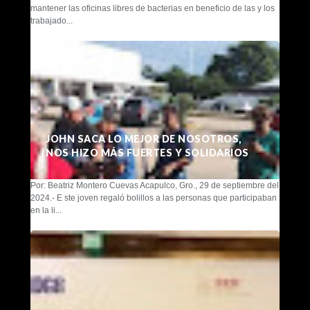
mantener las oficinas libres de bacterias en beneficio de las y los
trabajado...
JOHN SACA LO MEJOR DE NOSOTROS,
NOS HIZO MÁS FUERTES Y SOLIDARIOS
Por: Beatriz Montero Cuevas Acapulco, Gro., 29 de septiembre del
2024.- E ste joven regaló bolillos a las personas que participaban
en la li...