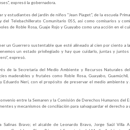
enses", expresó la gobernadora.
 y estudiantes del jardín de niños "Jean Piaget", de la escuela Prima
y del Telebachillerato Comunitario 055, así como comisarios y com
árboles de Roble Rosa, Guaje Rojo y Guayabo como una acción en el cu
ner un Guerrero sustentable que esté alineado al cien por ciento a 
enemos un estado privilegiado y hay que cuidarlo, juntas y junto
ero", expresó.
ravés de la Secretaría del Medio Ambiente y Recursos Naturales de
cies maderables y frutales como Roble Rosa, Guayabo, Guamúchil, 
 y Eduardo Neri, con el propósito de preservar el medio ambiente y
l convenio entre la Semaren y la Comisión de Derechos Humanos del 
nentes y mecanismos de conciliación para salvaguardar el derecho a
a Salinas Bravo; el alcalde de Leonardo Bravo, Jorge Saúl Villa 