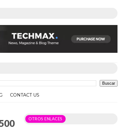
G
CONTACT US
 Atlixtac
OTROS ENLACES
 500