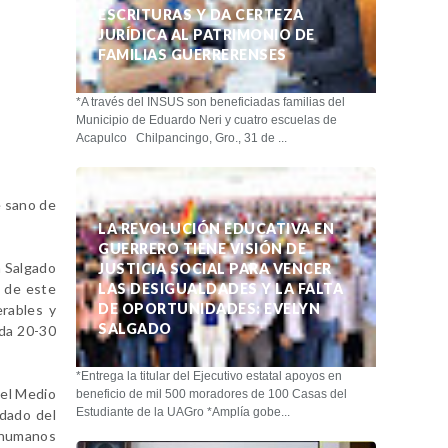
ESCRITURAS Y DA CERTEZA
JURÍDICA AL PATRIMONIO DE
FAMILIAS GUERRERENSES
*A través del INSUS son beneficiadas familias del
Municipio de Eduardo Neri y cuatro escuelas de
Acapulco Chilpancingo, Gro., 31 de ...
e sano de
LA REVOLUCIÓN EDUCATIVA EN
GUERRERO TIENE VISIÓN DE
n Salgado
JUSTICIA SOCIAL PARA VENCER
, de este
LAS DESIGUALDADES Y LA FALTA
DE OPORTUNIDADES: EVELYN
rables y
SALGADO
nda 20-30
*Entrega la titular del Ejecutivo estatal apoyos en
del Medio
beneficio de mil 500 moradores de 100 Casas del
Estudiante de la UAGro *Amplía gobe...
idado del
s humanos