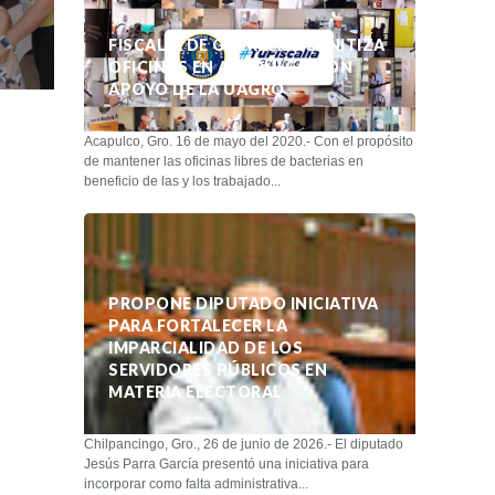
FISCALÍA DE GUERRERO SANITIZA
OFICINAS EN ACAPULCO CON
APOYO DE LA UAGRO
Acapulco, Gro. 16 de mayo del 2020.- Con el propósito
de mantener las oficinas libres de bacterias en
beneficio de las y los trabajado...
PROPONE DIPUTADO INICIATIVA
PARA FORTALECER LA
IMPARCIALIDAD DE LOS
SERVIDORES PÚBLICOS EN
MATERIA ELECTORAL
Chilpancingo, Gro., 26 de junio de 2026.- El diputado
Jesús Parra García presentó una iniciativa para
incorporar como falta administrativa...