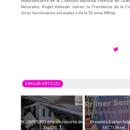
representante de la Comisión Nacional Forestal en Gue
Naturales, Ángel Almazán Juárez; la Presidenta de la 
otros funcionarios estatales y de la 35 zona Militar.
SIMILAR ARTICLES
SGIRPCGRO atiende reporte de
Presenta Evelyn Sal
3xpl0s[...]
SECTUR re[...]