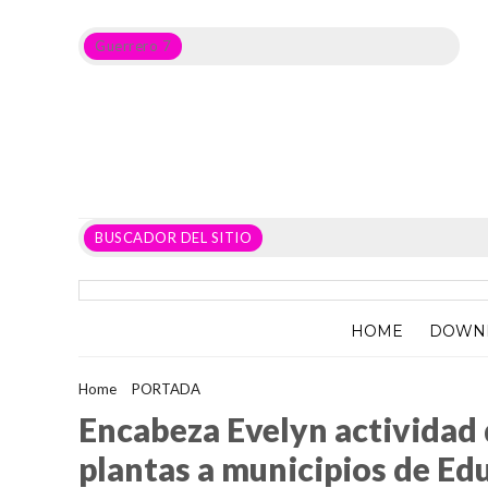
Guerrero 7
Noticias del Estado de Guerrero, Política, Seguridad,
Economía y sobre todo GATOS.
BUSCADOR DEL SITIO
HOME
DOWN
Home
>
PORTADA
>
Encabeza Evelyn actividad de reforestació
Encabeza Evelyn actividad 
plantas a municipios de Ed