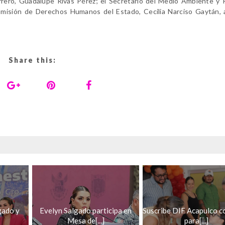
rrero, Guadalupe Rivas Pérez; el Secretario del Medio Ambiente y
Comisión de Derechos Humanos del Estado, Cecilia Narciso Gaytán,
Share this:
gado y
Evelyn Salgado participa en
Suscribe DIF Acapulco c
Mesa de[...]
para[...]