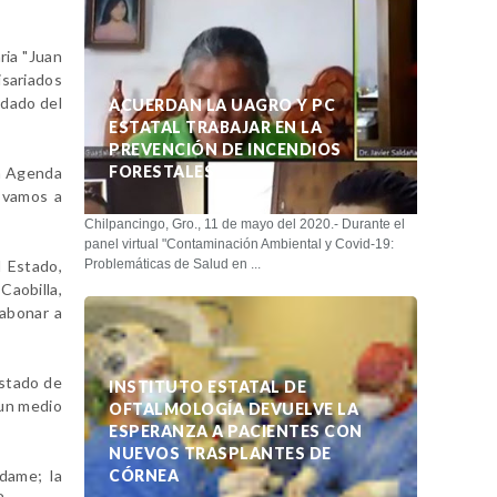
ria "Juan
isariados
idado del
ACUERDAN LA UAGRO Y PC
ESTATAL TRABAJAR EN LA
PREVENCIÓN DE INCENDIOS
FORESTALES
la Agenda
s vamos a
Chilpancingo, Gro., 11 de mayo del 2020.- Durante el
panel virtual "Contaminación Ambiental y Covid-19:
l Estado,
Problemáticas de Salud en ...
Caobilla,
 abonar a
Estado de
INSTITUTO ESTATAL DE
 un medio
OFTALMOLOGÍA DEVUELVE LA
ESPERANZA A PACIENTES CON
NUEVOS TRASPLANTES DE
Adame; la
CÓRNEA