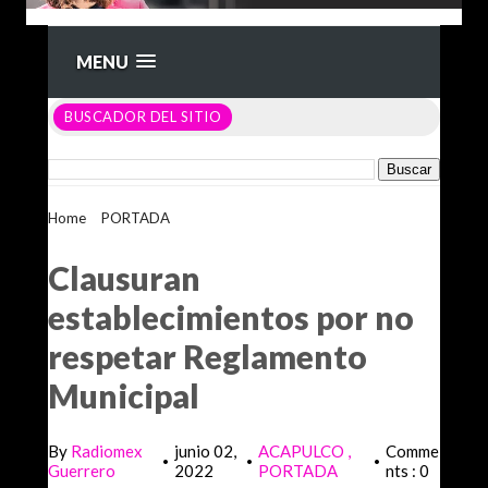
MENU
BUSCADOR DEL SITIO
Home
>
PORTADA
>
Clausuran establecimientos por no
respetar Reglamento Municipal
Clausuran
establecimientos por no
respetar Reglamento
Municipal
By
Radiomex
junio 02,
ACAPULCO
Comme
•
•
•
Guerrero
2022
PORTADA
nts : 0