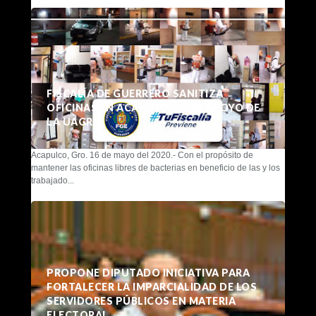
FISCALÍA DE GUERRERO SANITIZA
OFICINAS EN ACAPULCO CON APOYO DE
LA UAGRO
Acapulco, Gro. 16 de mayo del 2020.- Con el propósito de
mantener las oficinas libres de bacterias en beneficio de las y los
trabajado...
PROPONE DIPUTADO INICIATIVA PARA
FORTALECER LA IMPARCIALIDAD DE LOS
SERVIDORES PÚBLICOS EN MATERIA
ELECTORAL