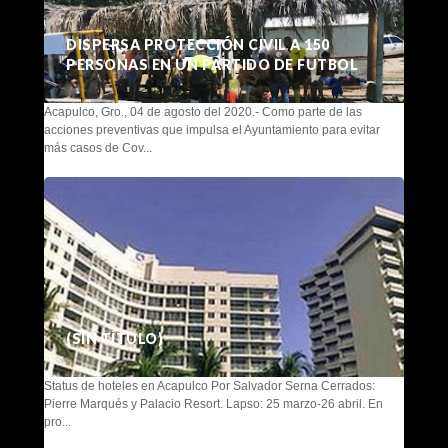
DISPERSA PROTECCIÓN CIVIL A 150
PERSONAS EN UN PARTIDO DE FUTBOL
Acapulco, Gro., 04 de agosto del 2020.- Como parte de las
acciones preventivas que impulsa el Ayuntamiento para evitar
más casos de Cov...
(SIN TÍTULO)
Status de hoteles en Acapulco Por Salvador Serna Cerrados:
Pierre Marqués y Palacio Resort. Lapso: 25 marzo-26 abril. En
pro...