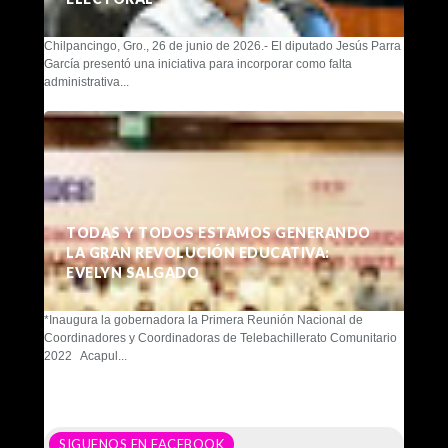
Chilpancingo, Gro., 26 de junio de 2026.- El diputado Jesús Parra
García presentó una iniciativa para incorporar como falta
administrativa...
TODAS Y TODOS ESTAMOS GENERANDO
LA GRAN REVOLUCIÓN EDUCATIVA:
EVELYN SALGADO
*Inaugura la gobernadora la Primera Reunión Nacional de
Coordinadores y Coordinadoras de Telebachillerato Comunitario
2022 Acapul...
SIGUENOS EN FACEBOOK