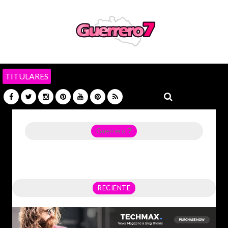
TITULARES
Guerrero 7
Noticias del Estado de Guerrero, Política, Seguridad,
Economía y sobre todo GATOS.
RECIENTE