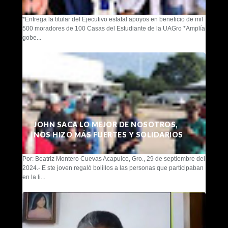
*Entrega la titular del Ejecutivo estatal apoyos en beneficio de mil
500 moradores de 100 Casas del Estudiante de la UAGro *Amplía
gobe...
JOHN SACA LO MEJOR DE NOSOTROS,
NOS HIZO MÁS FUERTES Y SOLIDARIOS
Por: Beatriz Montero Cuevas Acapulco, Gro., 29 de septiembre del
2024.- E ste joven regaló bolillos a las personas que participaban
en la li...