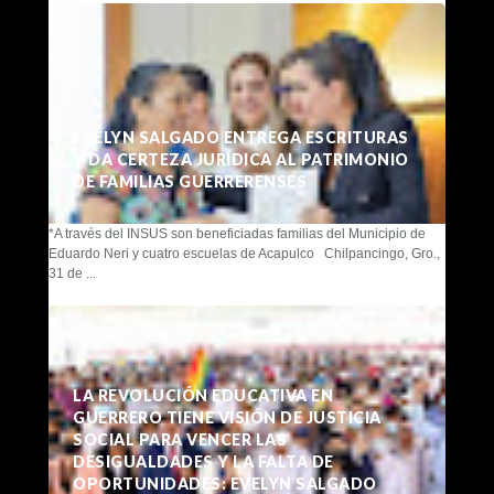
EVELYN SALGADO ENTREGA ESCRITURAS
Y DA CERTEZA JURÍDICA AL PATRIMONIO
DE FAMILIAS GUERRERENSES
*A través del INSUS son beneficiadas familias del Municipio de
Eduardo Neri y cuatro escuelas de Acapulco Chilpancingo, Gro.,
31 de ...
LA REVOLUCIÓN EDUCATIVA EN
GUERRERO TIENE VISIÓN DE JUSTICIA
SOCIAL PARA VENCER LAS
DESIGUALDADES Y LA FALTA DE
OPORTUNIDADES: EVELYN SALGADO