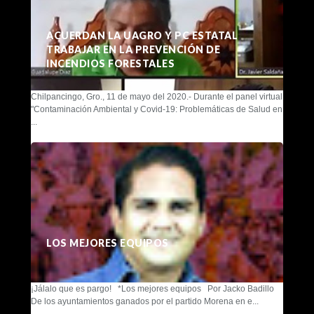
ACUERDAN LA UAGRO Y PC ESTATAL
TRABAJAR EN LA PREVENCIÓN DE
INCENDIOS FORESTALES
Chilpancingo, Gro., 11 de mayo del 2020.- Durante el panel virtual
"Contaminación Ambiental y Covid-19: Problemáticas de Salud en
...
LOS MEJORES EQUIPOS
¡Jálalo que es pargo! *Los mejores equipos Por Jacko Badillo
De los ayuntamientos ganados por el partido Morena en e...