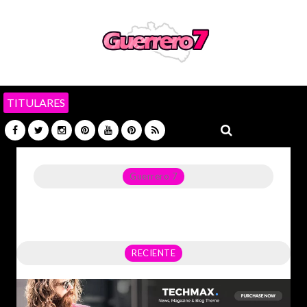
TITULARES
Guerrero 7
Noticias del Estado de Guerrero, Política, Seguridad,
Economía y sobre todo GATOS.
RECIENTE