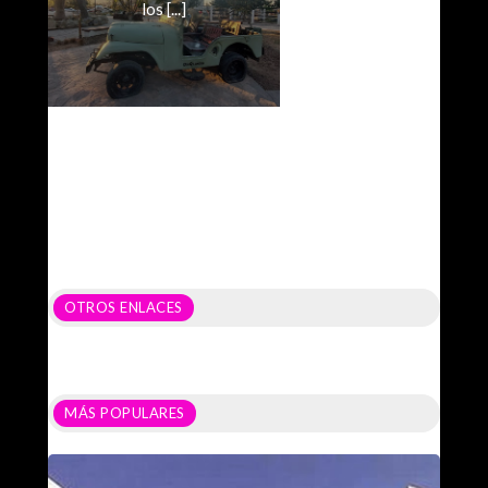
los [...]
OTROS ENLACES
MÁS POPULARES