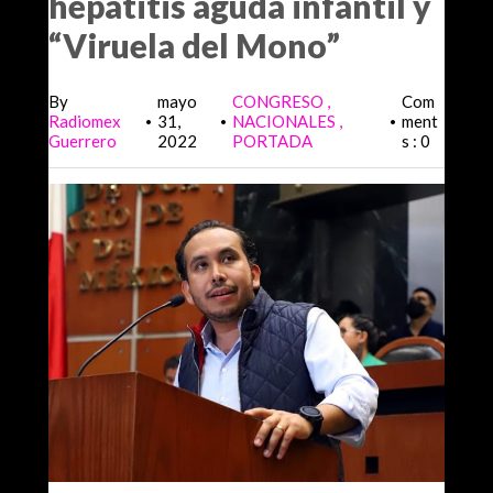
hepatitis aguda infantil y
“Viruela del Mono”
By
mayo
CONGRESO
Com
Radiomex
31,
NACIONALES
ment
•
•
•
Guerrero
2022
PORTADA
s : 0