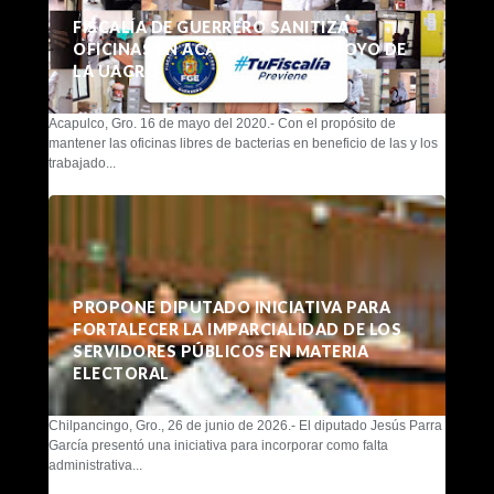
FISCALÍA DE GUERRERO SANITIZA
OFICINAS EN ACAPULCO CON APOYO DE
LA UAGRO
Acapulco, Gro. 16 de mayo del 2020.- Con el propósito de
mantener las oficinas libres de bacterias en beneficio de las y los
trabajado...
PROPONE DIPUTADO INICIATIVA PARA
FORTALECER LA IMPARCIALIDAD DE LOS
SERVIDORES PÚBLICOS EN MATERIA
ELECTORAL
Chilpancingo, Gro., 26 de junio de 2026.- El diputado Jesús Parra
García presentó una iniciativa para incorporar como falta
administrativa...