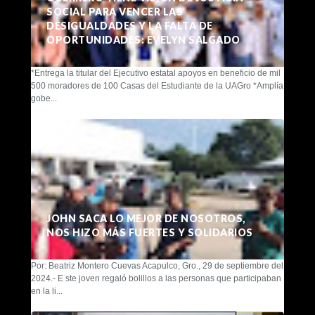
SOCIAL PARA VENCER LAS
DESIGUALDADES Y LA FALTA DE
OPORTUNIDADES: EVELYN SALGADO
*Entrega la titular del Ejecutivo estatal apoyos en beneficio de mil
500 moradores de 100 Casas del Estudiante de la UAGro *Amplía
gobe...
JOHN SACA LO MEJOR DE NOSOTROS,
NOS HIZO MÁS FUERTES Y SOLIDARIOS
Por: Beatriz Montero Cuevas Acapulco, Gro., 29 de septiembre del
2024.- E ste joven regaló bolillos a las personas que participaban
en la li...