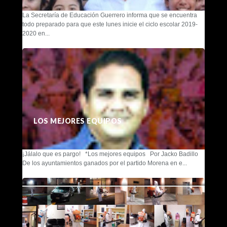
La Secretaría de Educación Guerrero informa que se encuentra
todo preparado para que este lunes inicie el ciclo escolar 2019-
2020 en...
LOS MEJORES EQUIPOS
¡Jálalo que es pargo! *Los mejores equipos Por Jacko Badillo
De los ayuntamientos ganados por el partido Morena en e...