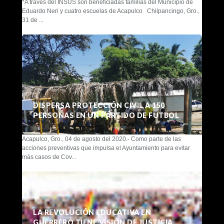
*A través del INSUS son beneficiadas familias del Municipio de
Eduardo Neri y cuatro escuelas de Acapulco Chilpancingo, Gro.,
31 de ...
DISPERSA PROTECCIÓN CIVIL A 150
PERSONAS EN UN PARTIDO DE FUTBOL
Acapulco, Gro., 04 de agosto del 2020.- Como parte de las
acciones preventivas que impulsa el Ayuntamiento para evitar
más casos de Cov...
LA REVOLUCIÓN EDUCATIVA EN
GUERRERO TIENE VISIÓN DE JUSTICIA