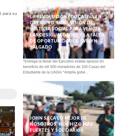
ó
para su
LA REVOLUCIÓN EDUCATIVA EN
GUERRERO TIENE VISIÓN DE
JUSTICIA SOCIAL PARA VENCER
LAS DESIGUALDADES Y LA FALTA
DE OPORTUNIDADES: EVELYN
SALGADO
*Entrega la titular del Ejecutivo estatal apoyos en
beneficio de mil 500 moradores de 100 Casas del
Estudiante de la UAGro *Amplía gobe...
JOHN SACA LO MEJOR DE
NOSOTROS, NOS HIZO MÁS
FUERTES Y SOLIDARIOS
pecial