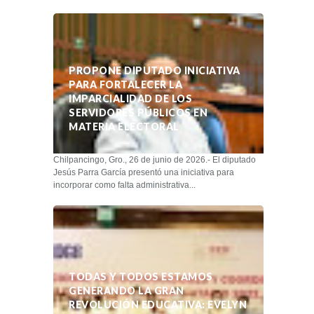
PROPONE DIPUTADO INICIATIVA
PARA FORTALECER LA
IMPARCIALIDAD DE LOS
SERVIDORES PÚBLICOS EN
MATERIA ELECTORAL
Chilpancingo, Gro., 26 de junio de 2026.- El diputado
Jesús Parra García presentó una iniciativa para
incorporar como falta administrativa...
TODAS Y TODOS ESTAMOS
GENERANDO LA GRAN
REVOLUCIÓN EDUCATIVA: EVELYN