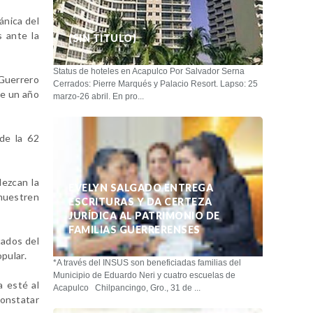
ánica del
s ante la
(SIN TÍTULO)
Status de hoteles en Acapulco Por Salvador Serna
 Guerrero
Cerrados: Pierre Marqués y Palacio Resort. Lapso: 25
de un año
marzo-26 abril. En pro...
 de la 62
lezcan la
EVELYN SALGADO ENTREGA
emuestren
ESCRITURAS Y DA CERTEZA
JURÍDICA AL PATRIMONIO DE
FAMILIAS GUERRERENSES
tados del
pular.
*A través del INSUS son beneficiadas familias del
Municipio de Eduardo Neri y cuatro escuelas de
a esté al
Acapulco Chilpancingo, Gro., 31 de ...
constatar