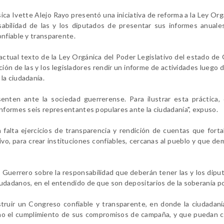
sica Ivette Alejo Rayo presentó una iniciativa de reforma a la Ley Org
sabilidad de las y los diputados de presentar sus informes anuale
nfiable y transparente.
 actual texto de la Ley Orgánica del Poder Legislativo del estado de
ión de las y los legisladores rendir un informe de actividades luego 
la ciudadanía.
senten ante la sociedad guerrerense. Para ilustrar esta práctica,
informes seis representantes populares ante la ciudadanía", expuso.
alta ejercicios de transparencia y rendición de cuentas que forta
vo, para crear instituciones confiables, cercanas al pueblo y que d
en Guerrero sobre la responsabilidad que deberán tener las y los dipu
udadanos, en el entendido de que son depositarios de la soberanía po
ruir un Congreso confiable y transparente, en donde la ciudadaní
ano el cumplimiento de sus compromisos de campaña, y que puedan 