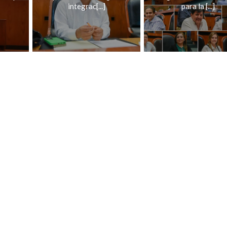
integrac[...]
para la [...]