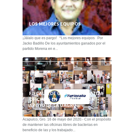
LOS MEJORES EQUIPOS
¡Jálalo que es pargo! *Los mejores equipos Por
Jacko Badillo De los ayuntamientos ganados por el
partido Morena en e...
FISCALÍA DE GUERRERO SANITIZA
OFICINAS EN ACAPULCO CON
APOYO DE LA UAGRO
Acapulco, Gro. 16 de mayo del 2020.- Con el propósito
de mantener las oficinas libres de bacterias en
beneficio de las y los trabajado...