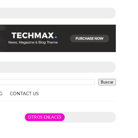
G
CONTACT US
OTROS ENLACES