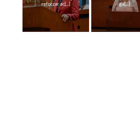
reforzar ac[...]
ga[...]