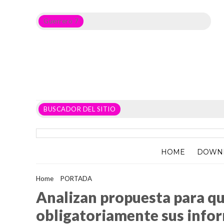
Guerrero 7
Noticias del Estado de Guerrero, Política, Seguridad,
Economía y sobre todo GATOS.
BUSCADOR DEL SITIO
HOME
DOWN
Home
>
PORTADA
>
Analizan propuesta para que las y los dipu
Analizan propuesta para qu
obligatoriamente sus infor