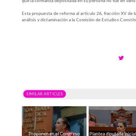
que la confianza depositada en su persona no fue en vano
Esta propuesta de reforma al artículo 26, fracción XV de 
análisis y dictaminación a la Comisión de Estudios Constit
SIMILAR ARTICLES
Proponen en el Congreso
Plantea diputada inicia