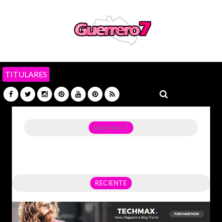
TITULARES
Guerrero 7
Noticias del Estado de Guerrero, Política, Seguridad,
Economía y sobre todo GATOS.
RECIENTE