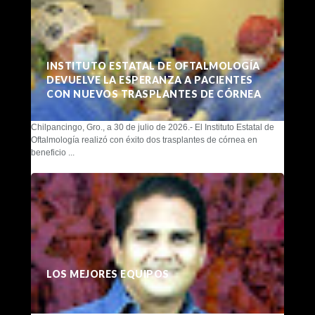
INSTITUTO ESTATAL DE OFTALMOLOGÍA
DEVUELVE LA ESPERANZA A PACIENTES
CON NUEVOS TRASPLANTES DE CÓRNEA
Chilpancingo, Gro., a 30 de julio de 2026.- El Instituto Estatal de
Oftalmología realizó con éxito dos trasplantes de córnea en
beneficio ...
LOS MEJORES EQUIPOS