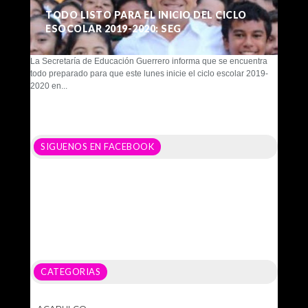
TODO LISTO PARA EL INICIO DEL CICLO
ESOCOLAR 2019-2020: SEG
La Secretaría de Educación Guerrero informa que se encuentra
todo preparado para que este lunes inicie el ciclo escolar 2019-
2020 en...
SIGUENOS EN FACEBOOK
CATEGORIAS