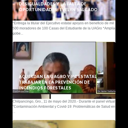
DESIGUALDADES Y LA FALTA DE
OPORTUNIDADES: EVELYN SALGADO
*Entrega la titular del Ejecutivo estatal apoyos en beneficio de mil
500 moradores de 100 Casas del Estudiante de la UAGro *Amplía
gobe...
ACUERDAN LA UAGRO Y PC ESTATAL
TRABAJAR EN LA PREVENCIÓN DE
INCENDIOS FORESTALES
Chilpancingo, Gro., 11 de mayo del 2020.- Durante el panel virtual
"Contaminación Ambiental y Covid-19: Problemáticas de Salud en
...