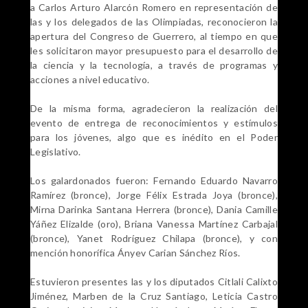
a Carlos Arturo Alarcón Romero en representación de
las y los delegados de las Olimpiadas, reconocieron la
apertura del Congreso de Guerrero, al tiempo en que
les solicitaron mayor presupuesto para el desarrollo de
la ciencia y la tecnología, a través de programas y
acciones a nivel educativo.
De la misma forma, agradecieron la realización del
evento de entrega de reconocimientos y estímulos
para los jóvenes, algo que es inédito en el Poder
Legislativo.
Los galardonados fueron: Fernando Eduardo Navarro
Ramírez (bronce), Jorge Félix Estrada Joya (bronce),
Mirna Darinka Santana Herrera (bronce), Dania Camille
Yáñez Elizalde (oro), Briana Vanessa Martínez Carbajal
(bronce), Yanet Rodríguez Chilapa (bronce), y con
mención honorífica Ányev Carian Sánchez Ríos.
Estuvieron presentes las y los diputados Citlali Calixto
Jiménez, Marben de la Cruz Santiago, Leticia Castro