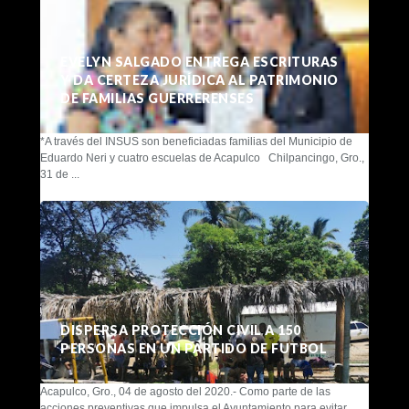
EVELYN SALGADO ENTREGA ESCRITURAS
Y DA CERTEZA JURÍDICA AL PATRIMONIO
DE FAMILIAS GUERRERENSES
*A través del INSUS son beneficiadas familias del Municipio de
Eduardo Neri y cuatro escuelas de Acapulco Chilpancingo, Gro.,
31 de ...
DISPERSA PROTECCIÓN CIVIL A 150
PERSONAS EN UN PARTIDO DE FUTBOL
Acapulco, Gro., 04 de agosto del 2020.- Como parte de las
acciones preventivas que impulsa el Ayuntamiento para evitar