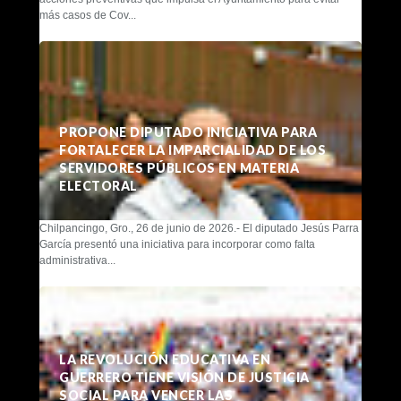
más casos de Cov...
PROPONE DIPUTADO INICIATIVA PARA
FORTALECER LA IMPARCIALIDAD DE LOS
SERVIDORES PÚBLICOS EN MATERIA
ELECTORAL
Chilpancingo, Gro., 26 de junio de 2026.- El diputado Jesús Parra
García presentó una iniciativa para incorporar como falta
administrativa...
LA REVOLUCIÓN EDUCATIVA EN
GUERRERO TIENE VISIÓN DE JUSTICIA
SOCIAL PARA VENCER LAS