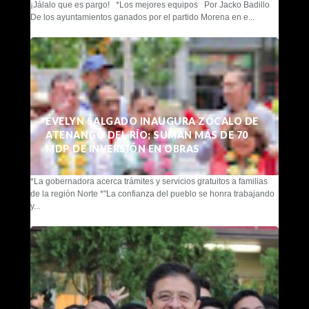
¡Jálalo que es pargo! *Los mejores equipos Por Jacko Badillo
De los ayuntamientos ganados por el partido Morena en e...
EVELYN SALGADO INAUGURA ZÓCALO DE
ATENANGO DEL RÍO; SUMAN MÁS DE 70
MDP DE INVERSIÓN EN OBRAS
*La gobernadora acerca trámites y servicios gratuitos a familias
de la región Norte *"La confianza del pueblo se honra trabajando
y...